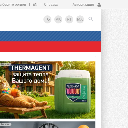
ыберите регион
EN
Справка
Авторизация
TG
VK
RT
MX
EN
Реклама
Реклама