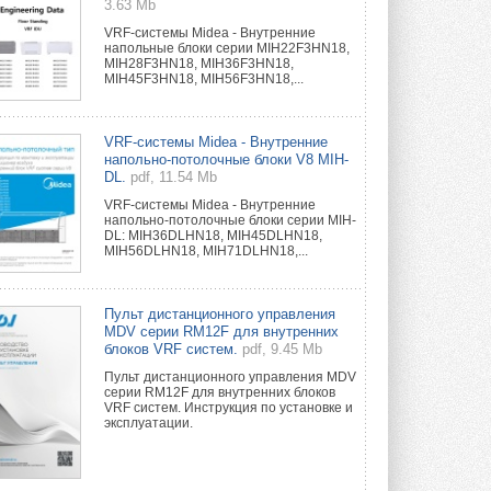
3.63 Mb
VRF-системы Midea - Внутренние
напольные блоки серии MIH22F3HN18,
MIH28F3HN18, MIH36F3HN18,
MIH45F3HN18, MIH56F3HN18,...
VRF-системы Midea - Внутренние
напольно-потолочные блоки V8 MIH-
DL.
pdf, 11.54 Mb
VRF-системы Midea - Внутренние
напольно-потолочные блоки серии MIH-
DL: MIH36DLHN18, MIH45DLHN18,
MIH56DLHN18, MIH71DLHN18,...
Пульт дистанционного управления
MDV серии RM12F для внутренних
блоков VRF систем.
pdf, 9.45 Mb
Пульт дистанционного управления MDV
серии RM12F для внутренних блоков
VRF систем. Инструкция по установке и
эксплуатации.