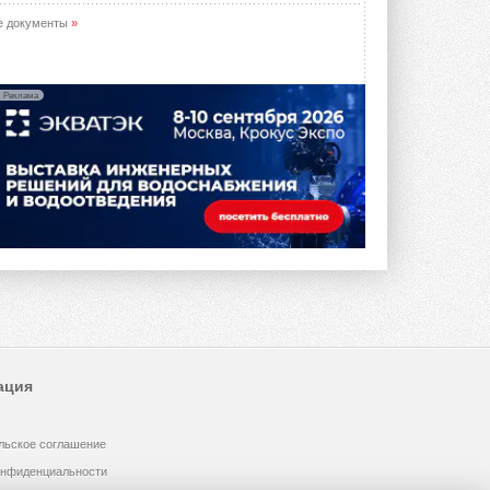
е документы
»
Реклама
ация
льское соглашение
онфиденциальности