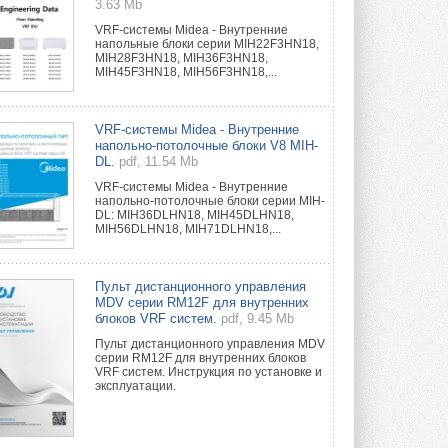
3.63 Mb
VRF-системы Midea - Внутренние
напольные блоки серии MIH22F3HN18,
MIH28F3HN18, MIH36F3HN18,
MIH45F3HN18, MIH56F3HN18,...
VRF-системы Midea - Внутренние
напольно-потолочные блоки V8 MIH-
DL.
pdf, 11.54 Mb
VRF-системы Midea - Внутренние
напольно-потолочные блоки серии MIH-
DL: MIH36DLHN18, MIH45DLHN18,
MIH56DLHN18, MIH71DLHN18,...
Пульт дистанционного управления
MDV серии RM12F для внутренних
блоков VRF систем.
pdf, 9.45 Mb
Пульт дистанционного управления MDV
серии RM12F для внутренних блоков
VRF систем. Инструкция по установке и
эксплуатации.