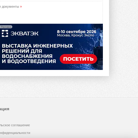
е документы
»
Реклама
ация
льское соглашение
онфиденциальности