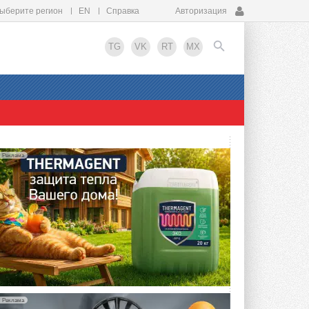
ыберите регион
EN
Справка
Авторизация
TG
VK
RT
MX
EN
Реклама
Реклама