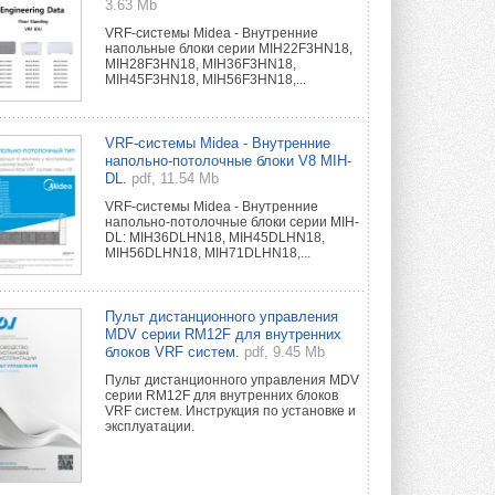
3.63 Mb
VRF-системы Midea - Внутренние
напольные блоки серии MIH22F3HN18,
MIH28F3HN18, MIH36F3HN18,
MIH45F3HN18, MIH56F3HN18,...
VRF-системы Midea - Внутренние
напольно-потолочные блоки V8 MIH-
DL.
pdf, 11.54 Mb
VRF-системы Midea - Внутренние
напольно-потолочные блоки серии MIH-
DL: MIH36DLHN18, MIH45DLHN18,
MIH56DLHN18, MIH71DLHN18,...
Пульт дистанционного управления
MDV серии RM12F для внутренних
блоков VRF систем.
pdf, 9.45 Mb
Пульт дистанционного управления MDV
серии RM12F для внутренних блоков
VRF систем. Инструкция по установке и
эксплуатации.