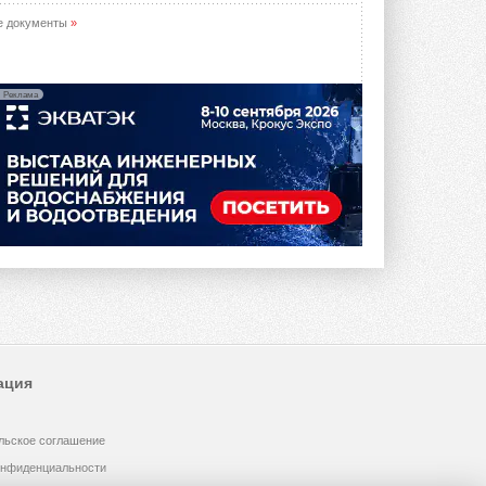
е документы
»
Реклама
ация
льское соглашение
онфиденциальности