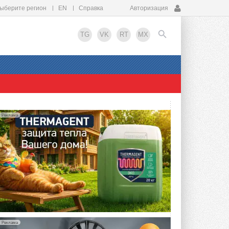
ыберите регион
EN
Справка
Авторизация
TG
VK
RT
MX
EN
Реклама
Реклама