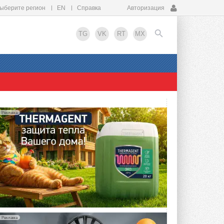
ыберите регион
EN
Справка
Авторизация
TG
VK
RT
MX
EN
Реклама
Реклама