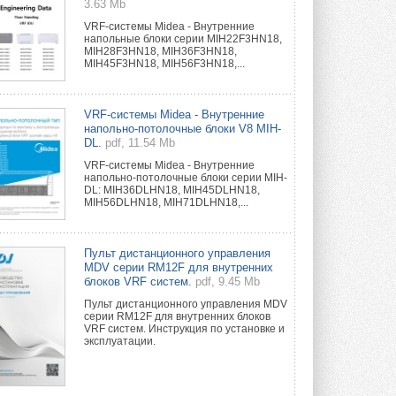
3.63 Mb
VRF-системы Midea - Внутренние
напольные блоки серии MIH22F3HN18,
MIH28F3HN18, MIH36F3HN18,
MIH45F3HN18, MIH56F3HN18,...
VRF-системы Midea - Внутренние
напольно-потолочные блоки V8 MIH-
DL.
pdf, 11.54 Mb
VRF-системы Midea - Внутренние
напольно-потолочные блоки серии MIH-
DL: MIH36DLHN18, MIH45DLHN18,
MIH56DLHN18, MIH71DLHN18,...
Пульт дистанционного управления
MDV серии RM12F для внутренних
блоков VRF систем.
pdf, 9.45 Mb
Пульт дистанционного управления MDV
серии RM12F для внутренних блоков
VRF систем. Инструкция по установке и
эксплуатации.