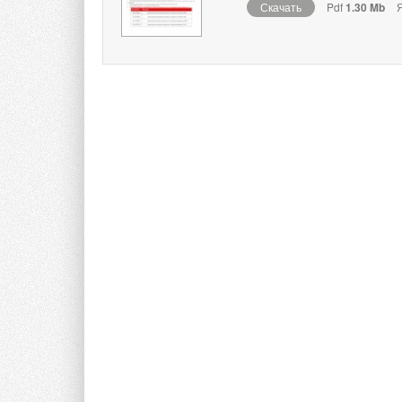
Скачать
Pdf
1.30 Mb
Я