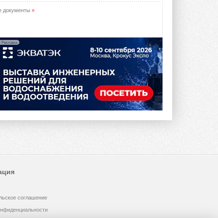
е документы
»
Реклама
ация
льское соглашение
онфиденциальности