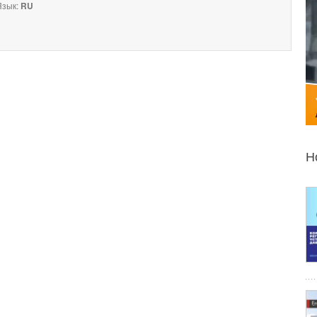
зык:
RU
Н