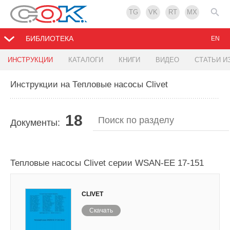
TG
VK
RT
MX
БИБЛИОТЕКА
EN
ИНСТРУКЦИИ
КАТАЛОГИ
КНИГИ
ВИДЕО
СТАТЬИ И
Инструкции на Тепловые насосы Clivet
18
Документы:
Тепловые насосы Clivet серии WSAN-EE 17-151
CLIVET
Скачать