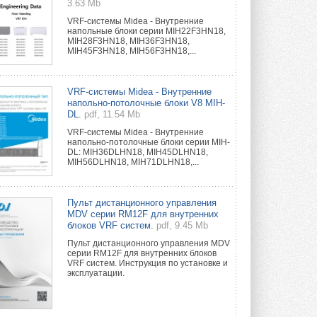
3.63 Mb
VRF-системы Midea - Внутренние
напольные блоки серии MIH22F3HN18,
MIH28F3HN18, MIH36F3HN18,
MIH45F3HN18, MIH56F3HN18,...
VRF-системы Midea - Внутренние
напольно-потолочные блоки V8 MIH-
DL.
pdf, 11.54 Mb
VRF-системы Midea - Внутренние
напольно-потолочные блоки серии MIH-
DL: MIH36DLHN18, MIH45DLHN18,
MIH56DLHN18, MIH71DLHN18,...
Пульт дистанционного управления
MDV серии RM12F для внутренних
блоков VRF систем.
pdf, 9.45 Mb
Пульт дистанционного управления MDV
серии RM12F для внутренних блоков
VRF систем. Инструкция по установке и
эксплуатации.