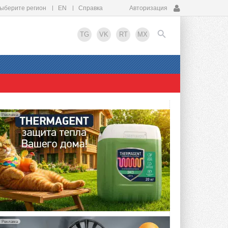
ыберите регион
EN
Справка
Авторизация
TG
VK
RT
MX
EN
Реклама
Реклама