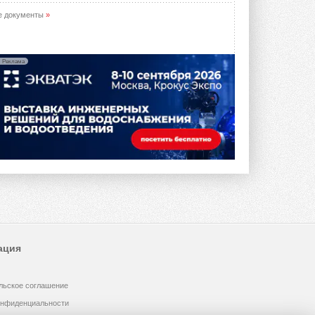
е документы
»
Реклама
ация
льское соглашение
онфиденциальности