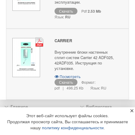
эксплуатации.
Скачать
Pdf
2.53 Mb
Язык:
RU
CARRIER
Внутренние блоки настенных
сплит-систем Carrier 42 ADF025,
42ADF035. Инструкция по
установке.
Посмотреть
Скачать
Формат:
pdf
|
496.25 Kb
Язык: RU
Главное
Библиотека
×
Подписка
Реклама
Этот веб-сайт использует файлы cookies.
Продолжая просмотр сайта, Вы соглашаетесь и принимаете
Информация
нашу
политику конфиденциальности
.