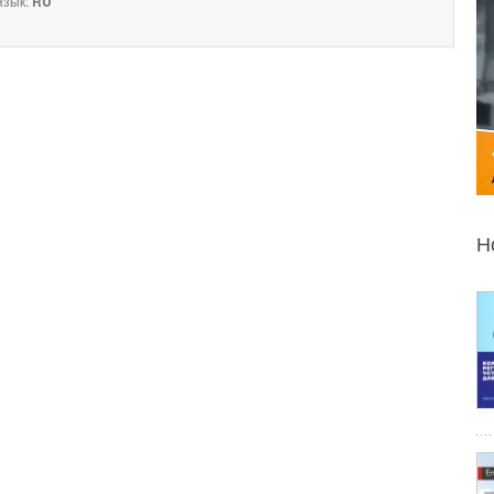
зык:
RU
Н