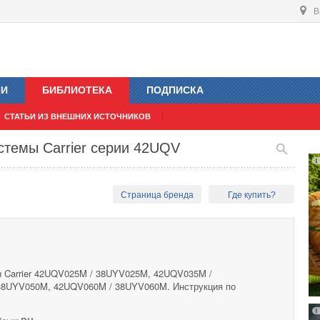
В
ИИ
БИБЛИОТЕКА
ПОДПИСКА
СТАТЬИ ИЗ ВНЕШНИХ ИСТОЧНИКОВ
стемы Carrier серии 42UQV
Страница бренда
Где купить?
 Carrier 42UQV025M / 38UYV025M, 42UQV035M /
8UYV050M, 42UQV060M / 38UYV060M. Инструкция по