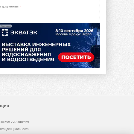
е документы
»
Реклама
ация
льское соглашение
онфиденциальности