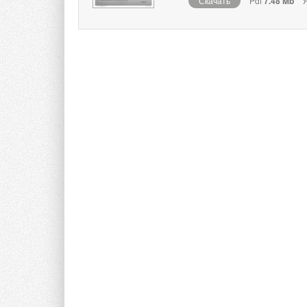
Скачать
Pdf
7.48 Mb
Я