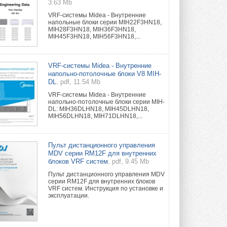
3.63 Mb
VRF-системы Midea - Внутренние
напольные блоки серии MIH22F3HN18,
MIH28F3HN18, MIH36F3HN18,
MIH45F3HN18, MIH56F3HN18,...
VRF-системы Midea - Внутренние
напольно-потолочные блоки V8 MIH-
DL.
pdf, 11.54 Mb
VRF-системы Midea - Внутренние
напольно-потолочные блоки серии MIH-
DL: MIH36DLHN18, MIH45DLHN18,
MIH56DLHN18, MIH71DLHN18,...
Пульт дистанционного управления
MDV серии RM12F для внутренних
блоков VRF систем.
pdf, 9.45 Mb
Пульт дистанционного управления MDV
серии RM12F для внутренних блоков
VRF систем. Инструкция по установке и
эксплуатации.