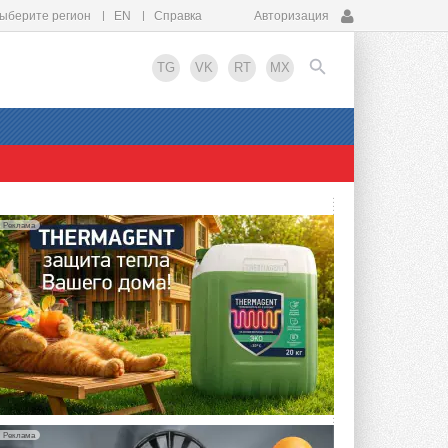
ыберите регион
EN
Справка
Авторизация
TG
VK
RT
MX
EN
Реклама
Реклама