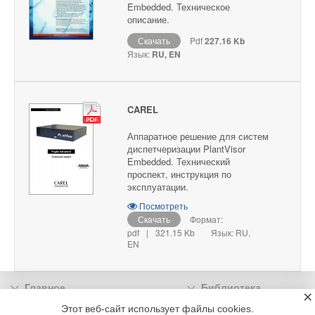
Embedded. Техническое
описание.
Скачать
Pdf
227.16 Kb
Язык:
RU, EN
CAREL
Аппаратное решение для систем
диспетчеризации PlantVisor
Embedded. Технический
проспект, инструкция по
эксплуатации.
Посмотреть
Скачать
Формат:
pdf
|
321.15 Kb
Язык: RU,
EN
Главное
Библиотека
×
Подписка
Реклама
Этот веб-сайт использует файлы cookies.