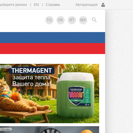
ыберите регион
EN
Справка
Авторизация
TG
VK
RT
MX
EN
Реклама
Реклама