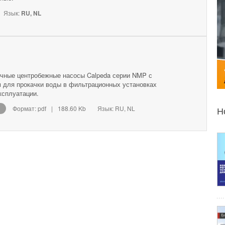
Язык:
RU, NL
ные центробежные насосы Calpeda серии NMP с
 для прокачки воды в фильтрационных установках
ксплуатации.
Формат: pdf
|
188.60 Kb
Язык: RU, NL
Н