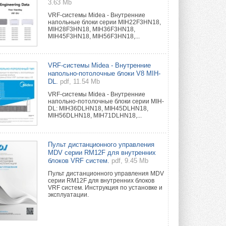
3.63 Mb
VRF-системы Midea - Внутренние
напольные блоки серии MIH22F3HN18,
MIH28F3HN18, MIH36F3HN18,
MIH45F3HN18, MIH56F3HN18,...
VRF-системы Midea - Внутренние
напольно-потолочные блоки V8 MIH-
DL.
pdf, 11.54 Mb
VRF-системы Midea - Внутренние
напольно-потолочные блоки серии MIH-
DL: MIH36DLHN18, MIH45DLHN18,
MIH56DLHN18, MIH71DLHN18,...
Пульт дистанционного управления
MDV серии RM12F для внутренних
блоков VRF систем.
pdf, 9.45 Mb
Пульт дистанционного управления MDV
серии RM12F для внутренних блоков
VRF систем. Инструкция по установке и
эксплуатации.