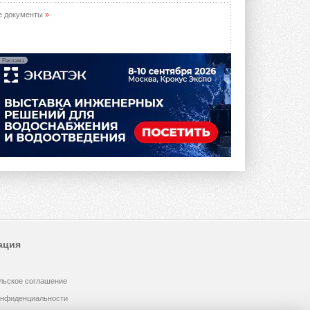
е документы
»
Реклама
ация
льское соглашение
онфиденциальности