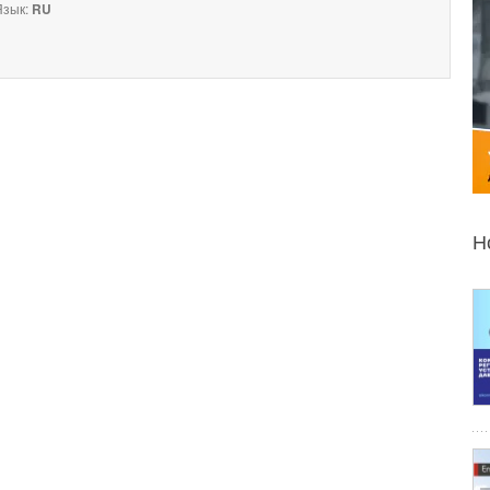
зык:
RU
Н