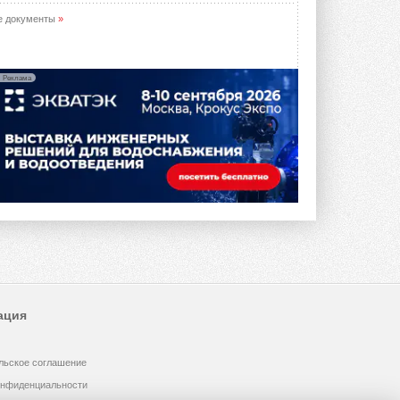
е документы
»
Реклама
ация
льское соглашение
онфиденциальности