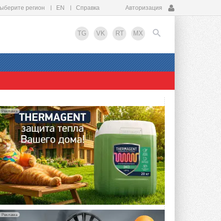
ыберите регион
EN
Справка
Авторизация
TG
VK
RT
MX
EN
Реклама
Реклама