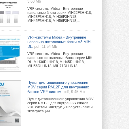
3.63 Mb
VRF-системы Midea - Внутренние
напольные блоки серии MIH22F3HN18,
MIH28F3HN18, MIH36F3HN18,
MIH45F3HN18, MIH56F3HN18,...
VRF-системы Midea - Внутренние
напольно-потолочные блоки V8 MIH-
DL.
pdf, 11.54 Mb
VRF-системы Midea - Внутренние
напольно-потолочные блоки серии MIH-
DL: MIH36DLHN18, MIH45DLHN18,
MIH56DLHN18, MIH71DLHN18,...
Пульт дистанционного управления
MDV серии RM12F для внутренних
блоков VRF систем.
pdf, 9.45 Mb
Пульт дистанционного управления MDV
серии RM12F для внутренних блоков
VRF систем. Инструкция по установке и
эксплуатации.