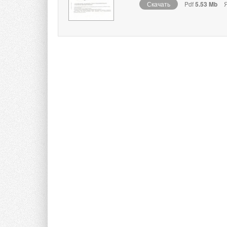
Скачать
Pdf
5.53 Mb
Я