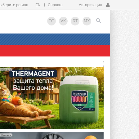
ыберите регион
EN
Справка
Авторизация
TG
VK
RT
MX
EN
Реклама
Реклама