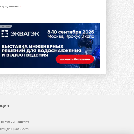
е документы
»
Реклама
ация
льское соглашение
онфиденциальности