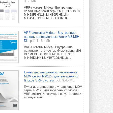
3.63 Mb
VRF-системы Midea - Внутренние
напольные блоки серии MIH22F3HN18,
MIH28F3HN18, MIH36F3HN18,
MIH45F3HN18, MIH56F3HN18,...
VRF-системы Midea - Внутренние
напольно-потолочные блоки V8 MIH-
DL.
pdf, 11.54 Mb
VRF-системы Midea - Внутренние
напольно-потолочные блоки серии MIH-
DL: MIH36DLHN18, MIH45DLHN18,
MIH56DLHN18, MIH71DLHN18,...
Пульт дистанционного управления
MDV серии RM12F для внутренних
блоков VRF систем.
pdf, 9.45 Mb
Пульт дистанционного управления MDV
серии RM12F для внутренних блоков
VRF систем. Инструкция по установке и
эксплуатации.