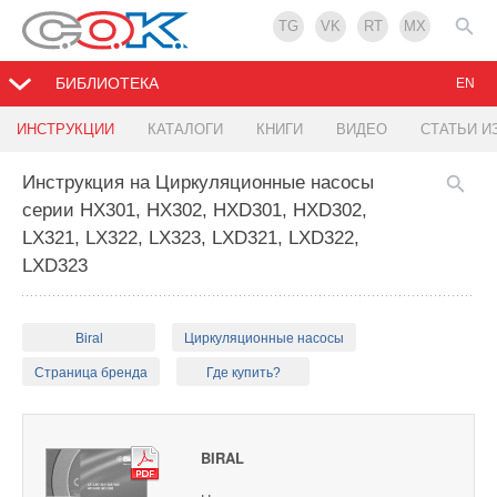
TG
VK
RT
MX
БИБЛИОТЕКА
EN
ИНСТРУКЦИИ
КАТАЛОГИ
КНИГИ
ВИДЕО
СТАТЬИ И
Инструкция на Циркуляционные насосы
серии HX301, HX302, HXD301, HXD302,
LX321, LX322, LX323, LXD321, LXD322,
LXD323
Biral
Циркуляционные насосы
Страница бренда
Где купить?
BIRAL