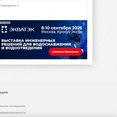
е документы
»
Реклама
ация
льское соглашение
онфиденциальности