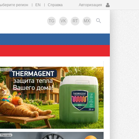
ыберите регион
EN
Справка
Авторизация
TG
VK
RT
MX
EN
Реклама
Реклама