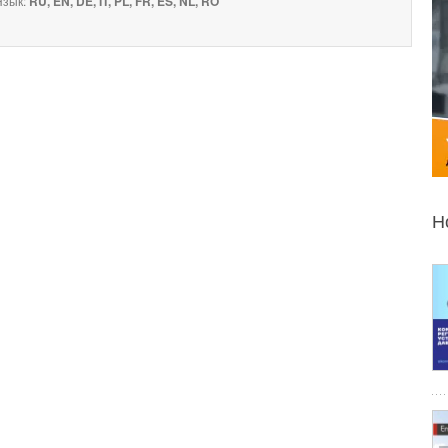
зык:
RU, EN, DE, IT, PL, FR, ES, NL, RO
Н