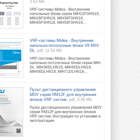
3.63 Mb
VRF-системы Midea - Внутренние
напольные блоки серии MIH22F3HN18,
MIH28F3HN18, MIH36F3HN18,
MIH45F3HN18, MIH56F3HN18,...
VRF-системы Midea - Внутренние
напольно-потолочные блоки V8 MIH-
DL.
pdf, 11.54 Mb
VRF-системы Midea - Внутренние
напольно-потолочные блоки серии MIH-
DL: MIH36DLHN18, MIH45DLHN18,
MIH56DLHN18, MIH71DLHN18,...
Пульт дистанционного управления
MDV серии RM12F для внутренних
блоков VRF систем.
pdf, 9.45 Mb
Пульт дистанционного управления MDV
серии RM12F для внутренних блоков
VRF систем. Инструкция по установке и
эксплуатации.