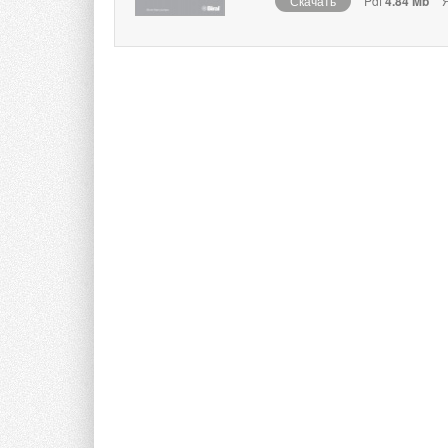
Скачать
Pdf
4.84 Mb
Я