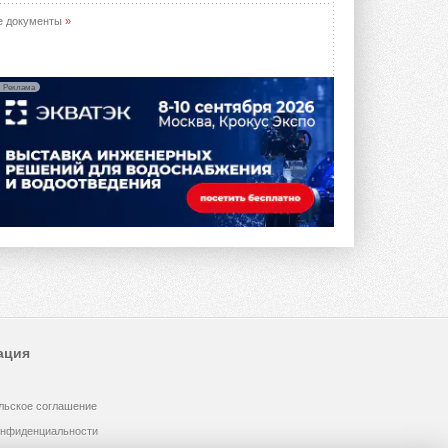
е документы
»
Реклама
ация
льское соглашение
онфиденциальности