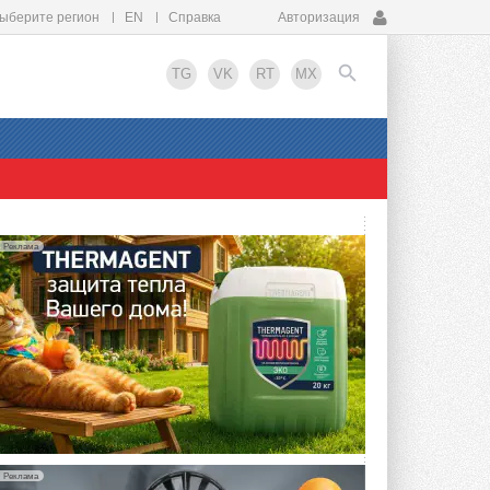
ыберите регион
EN
Справка
Авторизация
TG
VK
RT
MX
EN
Реклама
Реклама