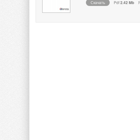
Скачать
Pdf
2.42 Mb
Я