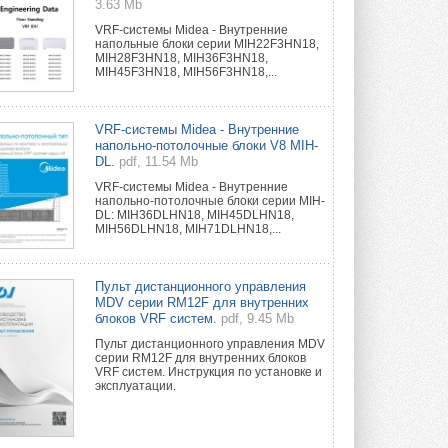
3.63 Mb
VRF-системы Midea - Внутренние
напольные блоки серии MIH22F3HN18,
MIH28F3HN18, MIH36F3HN18,
MIH45F3HN18, MIH56F3HN18,...
VRF-системы Midea - Внутренние
напольно-потолочные блоки V8 MIH-
DL.
pdf, 11.54 Mb
VRF-системы Midea - Внутренние
напольно-потолочные блоки серии MIH-
DL: MIH36DLHN18, MIH45DLHN18,
MIH56DLHN18, MIH71DLHN18,...
Пульт дистанционного управления
MDV серии RM12F для внутренних
блоков VRF систем.
pdf, 9.45 Mb
Пульт дистанционного управления MDV
серии RM12F для внутренних блоков
VRF систем. Инструкция по установке и
эксплуатации.