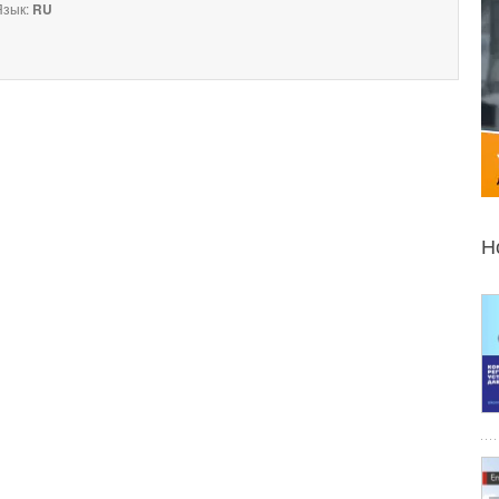
зык:
RU
Н