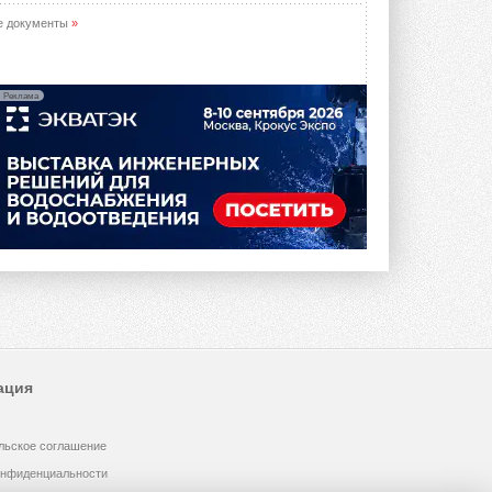
е документы
»
Реклама
ация
льское соглашение
онфиденциальности