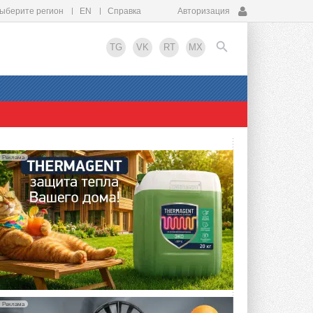
ыберите регион
EN
Справка
Авторизация
TG
VK
RT
MX
EN
Реклама
Реклама