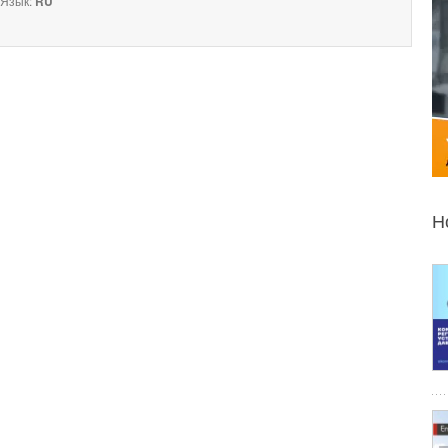
Язык:
RU
Н