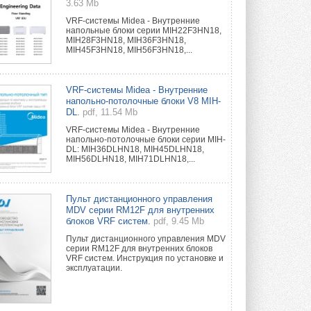
3.63 Mb
VRF-системы Midea - Внутренние
напольные блоки серии MIH22F3HN18,
MIH28F3HN18, MIH36F3HN18,
MIH45F3HN18, MIH56F3HN18,...
VRF-системы Midea - Внутренние
напольно-потолочные блоки V8 MIH-
DL.
pdf, 11.54 Mb
VRF-системы Midea - Внутренние
напольно-потолочные блоки серии MIH-
DL: MIH36DLHN18, MIH45DLHN18,
MIH56DLHN18, MIH71DLHN18,...
Пульт дистанционного управления
MDV серии RM12F для внутренних
блоков VRF систем.
pdf, 9.45 Mb
Пульт дистанционного управления MDV
серии RM12F для внутренних блоков
VRF систем. Инструкция по установке и
эксплуатации.