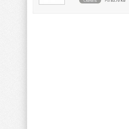
Скачать
Pdf
83.70 Kb