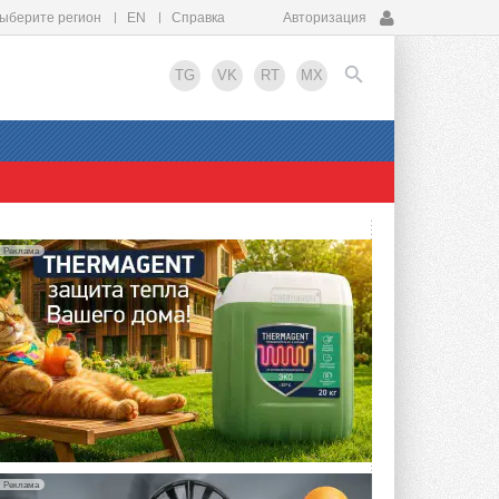
ыберите регион
EN
Справка
Авторизация
TG
VK
RT
MX
EN
Реклама
упить?
Реклама