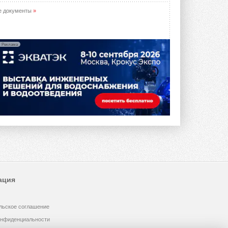
е документы
»
Реклама
ация
льское соглашение
онфиденциальности