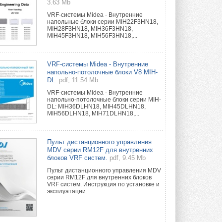
3.63 Mb
VRF-системы Midea - Внутренние
напольные блоки серии MIH22F3HN18,
MIH28F3HN18, MIH36F3HN18,
MIH45F3HN18, MIH56F3HN18,...
VRF-системы Midea - Внутренние
напольно-потолочные блоки V8 MIH-
DL.
pdf, 11.54 Mb
VRF-системы Midea - Внутренние
напольно-потолочные блоки серии MIH-
DL: MIH36DLHN18, MIH45DLHN18,
MIH56DLHN18, MIH71DLHN18,...
Пульт дистанционного управления
MDV серии RM12F для внутренних
блоков VRF систем.
pdf, 9.45 Mb
Пульт дистанционного управления MDV
серии RM12F для внутренних блоков
VRF систем. Инструкция по установке и
эксплуатации.