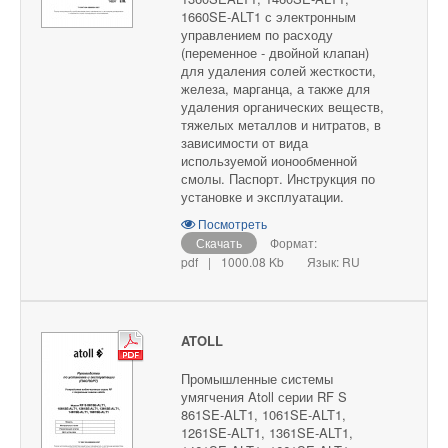
1660SE-ALT1 с электронным
управлением по расходу
(переменное - двойной клапан)
для удаления солей жесткости,
железа, марганца, а также для
удаления органических веществ,
тяжелых металлов и нитратов, в
зависимости от вида
используемой ионообменной
смолы. Паспорт. Инструкция по
установке и эксплуатации.
Посмотреть
Скачать
Формат:
pdf
|
1000.08 Kb
Язык: RU
ATOLL
Промышленные системы
умягчения Atoll серии RF S
861SE-ALT1, 1061SE-ALT1,
1261SE-ALT1, 1361SE-ALT1,