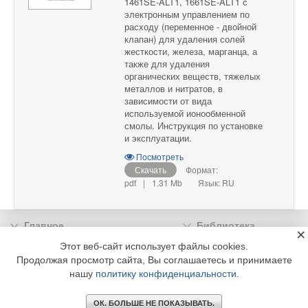
1461SE-ALT1, 1661SE-ALT1 с
электронным управлением по
расходу (переменное - двойной
клапан) для удаления солей
жесткости, железа, марганца, а
также для удаления
органических веществ, тяжелых
металлов и нитратов, в
зависимости от вида
используемой ионообменной
смолы. Инструкция по установке
и эксплуатации.
Посмотреть
Скачать
Формат:
pdf
|
1.31 Mb
Язык: RU
Главное
Библиотека
×
Подписка
Реклама
Этот веб-сайт использует файлы cookies.
Продолжая просмотр сайта, Вы соглашаетесь и принимаете
Информация
нашу
политику конфиденциальности
.
© 2002 - 2026 OOO Издательский дом «МЕДИА ТЕХНОЛОДЖИ» +7 (495) 665-00-
00
ОК. БОЛЬШЕ НЕ ПОКАЗЫВАТЬ.