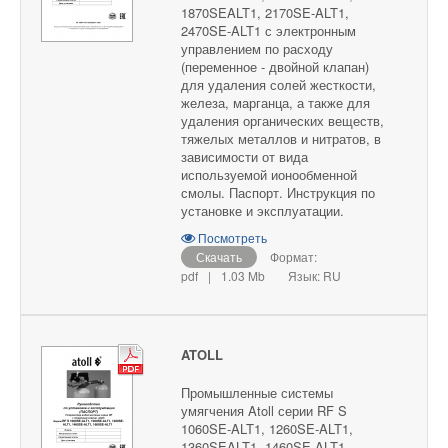
1870SEALT1, 2170SE-ALT1,
2470SE-ALT1 с электронным
управлением по расходу
(переменное - двойной клапан)
для удаления солей жесткости,
железа, марганца, а также для
удаления органических веществ,
тяжелых металлов и нитратов, в
зависимости от вида
используемой ионообменной
смолы. Паспорт. Инструкция по
установке и эксплуатации.
Посмотреть
Скачать
Формат:
pdf
|
1.03 Mb
Язык: RU
ATOLL
Промышленные системы
умягчения Atoll серии RF S
1060SE-ALT1, 1260SE-ALT1,
1360SEALT1, 1460SE-ALT1,