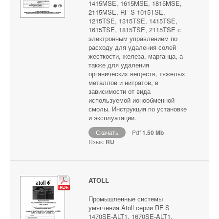
1415MSE, 1615MSE, 1815MSE,
2115MSE, RF S 1015TSE,
1215TSE, 1315TSE, 1415TSE,
1615TSE, 1815TSE, 2115TSE с
электронным управлением по
расходу для удаления солей
жесткости, железа, марганца, а
также для удаления
органических веществ, тяжелых
металлов и нитратов, в
зависимости от вида
используемой ионообменной
смолы. Инструкция по установке
и эксплуатации.
Скачать
Pdf
1.50 Mb
Язык:
RU
ATOLL
Промышленные системы
умягчения Atoll серии RF S
1470SE-ALT1, 1670SE-ALT1,