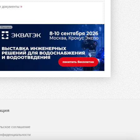
е документы
»
Реклама
ация
льское соглашение
онфиденциальности