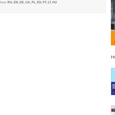
зык:
RU, EN, DE, UA, PL, ES, PT, LT, HU
Н