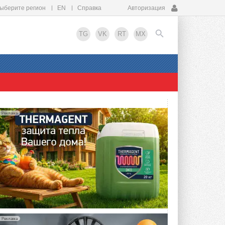
ыберите регион
EN
Справка
Авторизация
TG
VK
RT
MX
EN
Реклама
Реклама