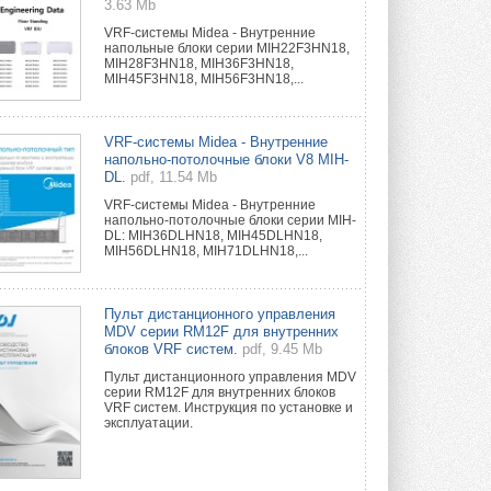
3.63 Mb
VRF-системы Midea - Внутренние
напольные блоки серии MIH22F3HN18,
MIH28F3HN18, MIH36F3HN18,
MIH45F3HN18, MIH56F3HN18,...
VRF-системы Midea - Внутренние
напольно-потолочные блоки V8 MIH-
DL.
pdf, 11.54 Mb
VRF-системы Midea - Внутренние
напольно-потолочные блоки серии MIH-
DL: MIH36DLHN18, MIH45DLHN18,
MIH56DLHN18, MIH71DLHN18,...
Пульт дистанционного управления
MDV серии RM12F для внутренних
блоков VRF систем.
pdf, 9.45 Mb
Пульт дистанционного управления MDV
серии RM12F для внутренних блоков
VRF систем. Инструкция по установке и
эксплуатации.