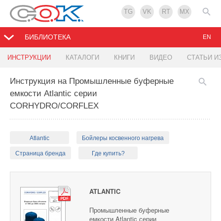
TG
VK
RT
MX
БИБЛИОТЕКА
EN
ИНСТРУКЦИИ
КАТАЛОГИ
КНИГИ
ВИДЕО
СТАТЬИ И
Инструкция на Промышленные буферные
емкости Atlantic серии
CORHYDRO/CORFLEX
Atlantic
Бойлеры косвенного нагрева
Страница бренда
Где купить?
ATLANTIC
Промышленные буферные
емкости Atlantic серии