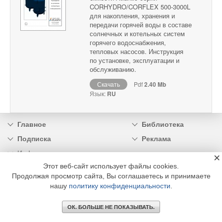
CORHYDRO/CORFLEX 500-3000L
для накопления, хранения и
передачи горячей воды в составе
солнечных и котельных систем
горячего водоснабжения,
тепловых насосов. Инструкция
по установке, эксплуатации и
обслуживанию.
Скачать
Pdf
2.40 Mb
Язык:
RU
Главное
Библиотека
Подписка
Реклама
Информация
×
Этот веб-сайт использует файлы cookies.
© 2002 - 2026 OOO Издательский дом «МЕДИА ТЕХНОЛОДЖИ» +7 (495) 665-00-
Продолжая просмотр сайта, Вы соглашаетесь и принимаете
00
нашу
политику конфиденциальности
.
ОК. БОЛЬШЕ НЕ ПОКАЗЫВАТЬ.