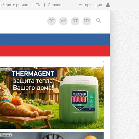
ыберите регион
EN
Справка
Авторизация
TG
VK
RT
MX
EN
Реклама
Реклама