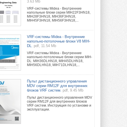
3.63 Mb
VRF-системы Midea - Внутренние
напольные блоки серии MIH22F3HN18,
MIH28F3HN18, MIH36F3HN18,
MIH45F3HN18, MIH56F3HN18,...
VRF-системы Midea - Внутренние
напольно-потолочные блоки V8 MIH-
DL.
pdf, 11.54 Mb
VRF-системы Midea - Внутренние
напольно-потолочные блоки серии MIH-
DL: MIH36DLHN18, MIH45DLHN18,
MIH56DLHN18, MIH71DLHN18,...
Пульт дистанционного управления
MDV серии RM12F для внутренних
блоков VRF систем.
pdf, 9.45 Mb
Пульт дистанционного управления MDV
серии RM12F для внутренних блоков
VRF систем. Инструкция по установке и
эксплуатации.