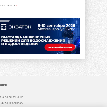
е документы
»
Реклама
ация
льское соглашение
онфиденциальности