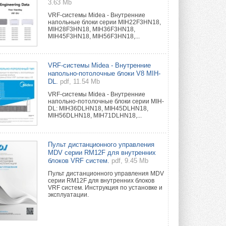
3.63 Mb
VRF-системы Midea - Внутренние
напольные блоки серии MIH22F3HN18,
MIH28F3HN18, MIH36F3HN18,
MIH45F3HN18, MIH56F3HN18,...
VRF-системы Midea - Внутренние
напольно-потолочные блоки V8 MIH-
DL.
pdf, 11.54 Mb
VRF-системы Midea - Внутренние
напольно-потолочные блоки серии MIH-
DL: MIH36DLHN18, MIH45DLHN18,
MIH56DLHN18, MIH71DLHN18,...
Пульт дистанционного управления
MDV серии RM12F для внутренних
блоков VRF систем.
pdf, 9.45 Mb
Пульт дистанционного управления MDV
серии RM12F для внутренних блоков
VRF систем. Инструкция по установке и
эксплуатации.