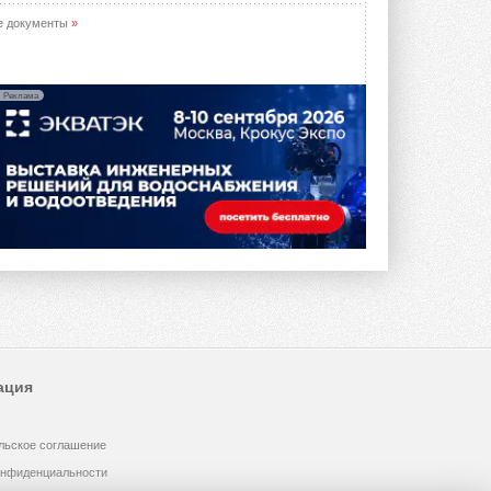
е документы
»
Реклама
ация
льское соглашение
онфиденциальности