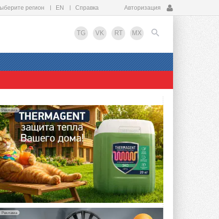
ыберите регион
EN
Справка
Авторизация
TG
VK
RT
MX
EN
Реклама
Реклама