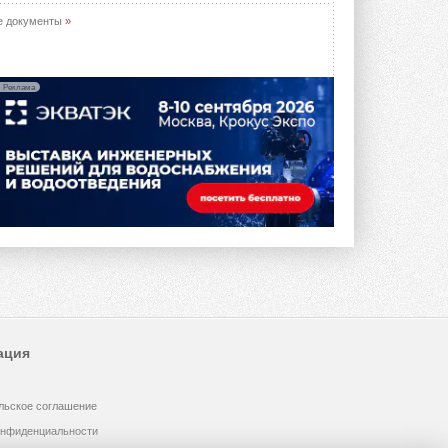
е документы
»
Реклама
ация
льское соглашение
онфиденциальности