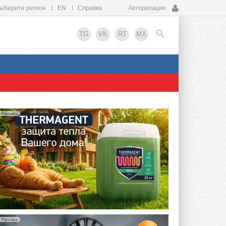
ыберите регион
EN
Справка
Авторизация
TG
VK
RT
MX
EN
Реклама
Реклама