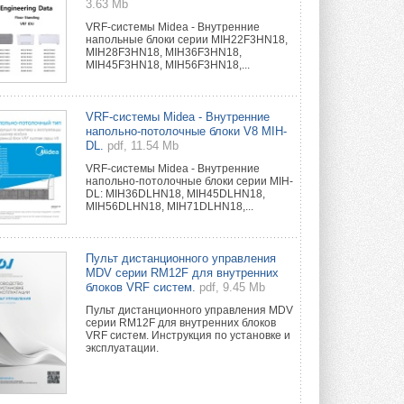
3.63 Mb
VRF-системы Midea - Внутренние
напольные блоки серии MIH22F3HN18,
MIH28F3HN18, MIH36F3HN18,
MIH45F3HN18, MIH56F3HN18,...
VRF-системы Midea - Внутренние
напольно-потолочные блоки V8 MIH-
DL.
pdf, 11.54 Mb
VRF-системы Midea - Внутренние
напольно-потолочные блоки серии MIH-
DL: MIH36DLHN18, MIH45DLHN18,
MIH56DLHN18, MIH71DLHN18,...
Пульт дистанционного управления
MDV серии RM12F для внутренних
блоков VRF систем.
pdf, 9.45 Mb
Пульт дистанционного управления MDV
серии RM12F для внутренних блоков
VRF систем. Инструкция по установке и
эксплуатации.