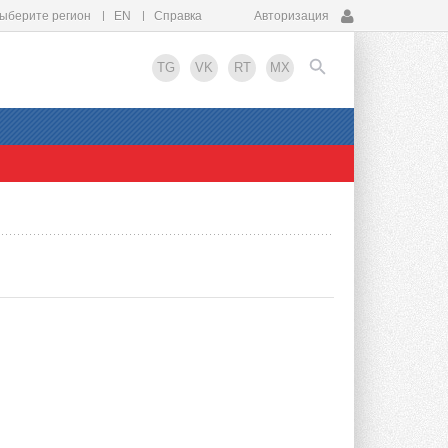
ыберите регион
EN
Справка
Авторизация
TG
VK
RT
MX
EN