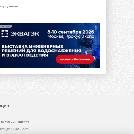
е документы
»
Реклама
ация
льское соглашение
онфиденциальности