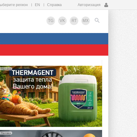
ыберите регион
EN
Справка
Авторизация
TG
VK
RT
MX
EN
Реклама
Реклама