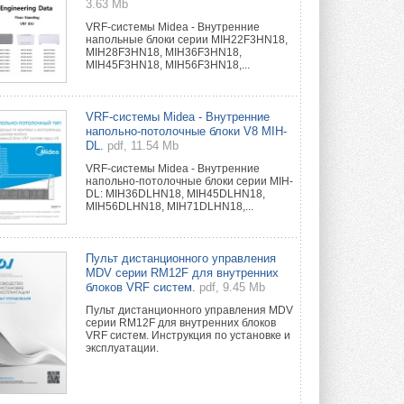
3.63 Mb
VRF-системы Midea - Внутренние
напольные блоки серии MIH22F3HN18,
MIH28F3HN18, MIH36F3HN18,
MIH45F3HN18, MIH56F3HN18,...
VRF-системы Midea - Внутренние
напольно-потолочные блоки V8 MIH-
DL.
pdf, 11.54 Mb
VRF-системы Midea - Внутренние
напольно-потолочные блоки серии MIH-
DL: MIH36DLHN18, MIH45DLHN18,
MIH56DLHN18, MIH71DLHN18,...
Пульт дистанционного управления
MDV серии RM12F для внутренних
блоков VRF систем.
pdf, 9.45 Mb
Пульт дистанционного управления MDV
серии RM12F для внутренних блоков
VRF систем. Инструкция по установке и
эксплуатации.