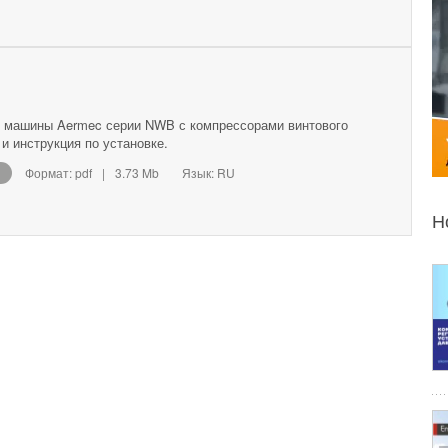
 машины Aermec серии NWB с компрессорами винтового
 и инструкция по установке.
Формат: pdf
|
3.73 Mb
Язык: RU
Н