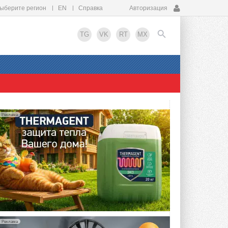
ыберите регион
EN
Справка
Авторизация
TG
VK
RT
MX
EN
Реклама
Реклама