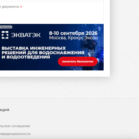
е документы
»
Реклама
ация
льское соглашение
онфиденциальности