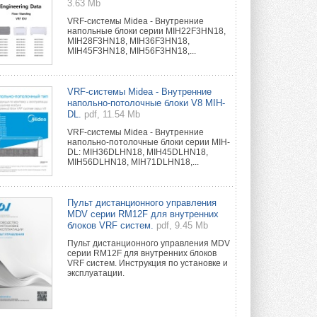
3.63 Mb
VRF-системы Midea - Внутренние
напольные блоки серии MIH22F3HN18,
MIH28F3HN18, MIH36F3HN18,
MIH45F3HN18, MIH56F3HN18,...
VRF-системы Midea - Внутренние
напольно-потолочные блоки V8 MIH-
DL.
pdf, 11.54 Mb
VRF-системы Midea - Внутренние
напольно-потолочные блоки серии MIH-
DL: MIH36DLHN18, MIH45DLHN18,
MIH56DLHN18, MIH71DLHN18,...
Пульт дистанционного управления
MDV серии RM12F для внутренних
блоков VRF систем.
pdf, 9.45 Mb
Пульт дистанционного управления MDV
серии RM12F для внутренних блоков
VRF систем. Инструкция по установке и
эксплуатации.