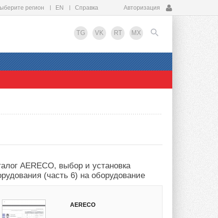
ыберите регион
EN
Справка
Авторизация
TG
VK
RT
MX
EN
талог AERECO, выбор и установка
орудования (часть 6) на оборудование
AERECO