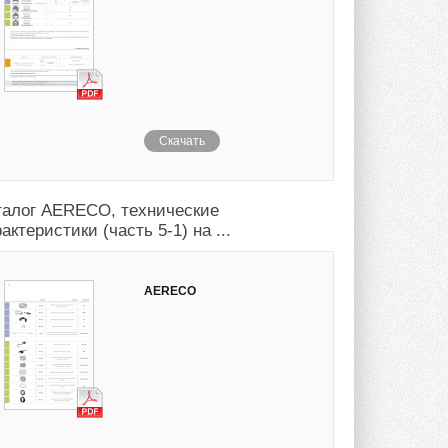
Скачать
талог AERECO, технические
актеристики (часть 5-1) на ...
AERECO