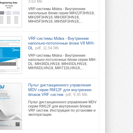
3.63 Mb
VRF-системы Midea - Внутренние
напольные блоки серии MIH22F3HN18,
MIH28F3HN18, MIH36F3HN18,
MIH45F3HN18, MIH56F3HN18,...
VRF-системы Midea - Внутренние
напольно-потолочные блоки V8 MIH-
DL.
pdf, 11.54 Mb
VRF-системы Midea - Внутренние
напольно-потолочные блоки серии MIH-
DL: MIH36DLHN18, MIH45DLHN18,
MIH56DLHN18, MIH71DLHN18,...
Пульт дистанционного управления
MDV серии RM12F для внутренних
блоков VRF систем.
pdf, 9.45 Mb
Пульт дистанционного управления MDV
серии RM12F для внутренних блоков
VRF систем. Инструкция по установке и
эксплуатации.