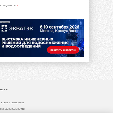
е документы
»
Реклама
ация
льское соглашение
онфиденциальности