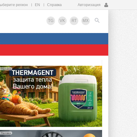
ыберите регион
EN
Справка
Авторизация
TG
VK
RT
MX
EN
Реклама
Реклама