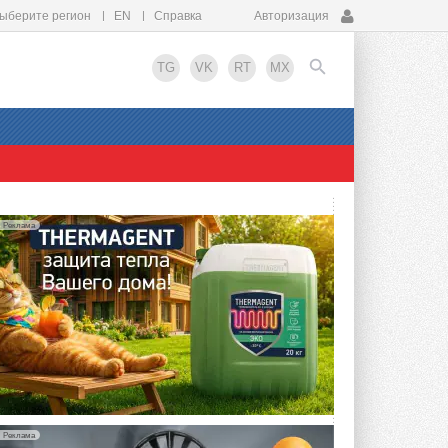
ыберите регион
EN
Справка
Авторизация
TG
VK
RT
MX
EN
Реклама
Реклама