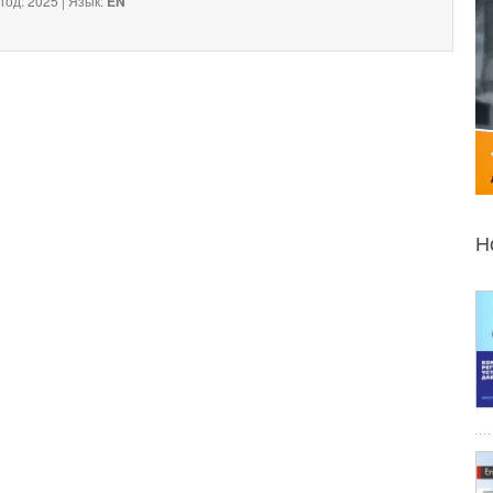
год: 2025 | Язык:
EN
Н