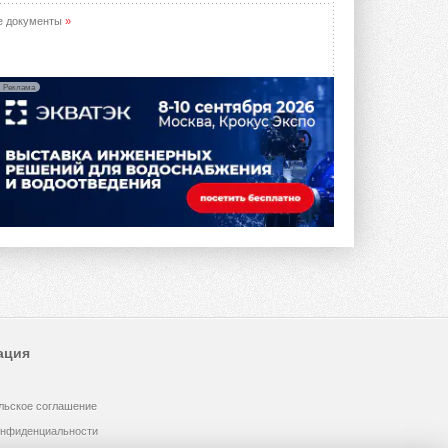
е документы
»
Реклама
ация
льское соглашение
онфиденциальности