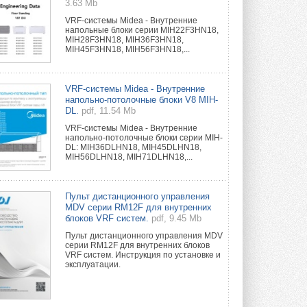
3.63 Mb
VRF-системы Midea - Внутренние
напольные блоки серии MIH22F3HN18,
MIH28F3HN18, MIH36F3HN18,
MIH45F3HN18, MIH56F3HN18,...
VRF-системы Midea - Внутренние
напольно-потолочные блоки V8 MIH-
DL.
pdf, 11.54 Mb
VRF-системы Midea - Внутренние
напольно-потолочные блоки серии MIH-
DL: MIH36DLHN18, MIH45DLHN18,
MIH56DLHN18, MIH71DLHN18,...
Пульт дистанционного управления
MDV серии RM12F для внутренних
блоков VRF систем.
pdf, 9.45 Mb
Пульт дистанционного управления MDV
серии RM12F для внутренних блоков
VRF систем. Инструкция по установке и
эксплуатации.