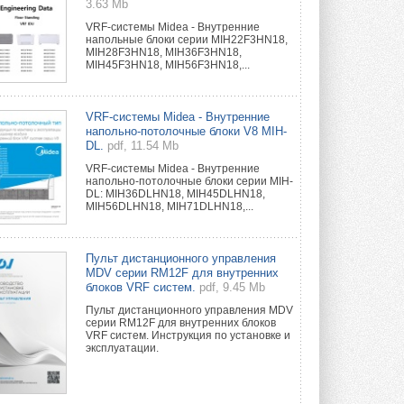
3.63 Mb
VRF-системы Midea - Внутренние
напольные блоки серии MIH22F3HN18,
MIH28F3HN18, MIH36F3HN18,
MIH45F3HN18, MIH56F3HN18,...
VRF-системы Midea - Внутренние
напольно-потолочные блоки V8 MIH-
DL.
pdf, 11.54 Mb
VRF-системы Midea - Внутренние
напольно-потолочные блоки серии MIH-
DL: MIH36DLHN18, MIH45DLHN18,
MIH56DLHN18, MIH71DLHN18,...
Пульт дистанционного управления
MDV серии RM12F для внутренних
блоков VRF систем.
pdf, 9.45 Mb
Пульт дистанционного управления MDV
серии RM12F для внутренних блоков
VRF систем. Инструкция по установке и
эксплуатации.