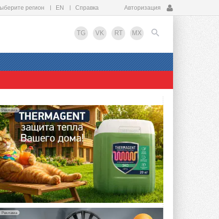
ыберите регион
EN
Справка
Авторизация
TG
VK
RT
MX
EN
Реклама
Реклама