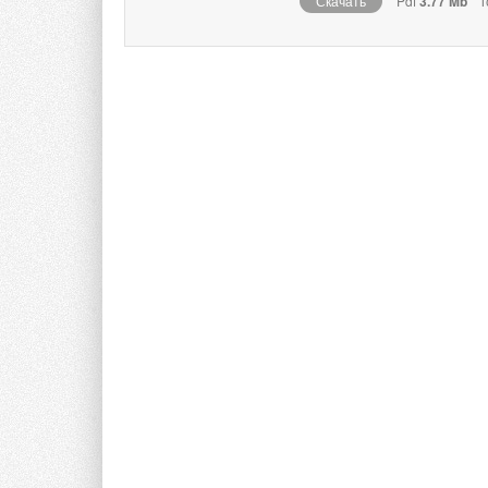
Скачать
Pdf
3.77 Mb
г