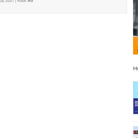
од: 2021 | Язык:
RU
Н