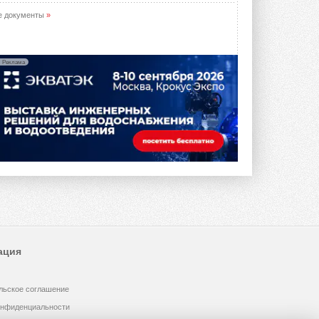
е документы
»
Реклама
ация
льское соглашение
онфиденциальности