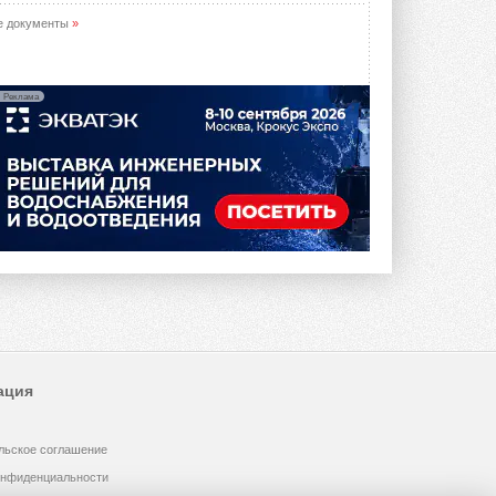
е документы
»
Реклама
ация
льское соглашение
онфиденциальности