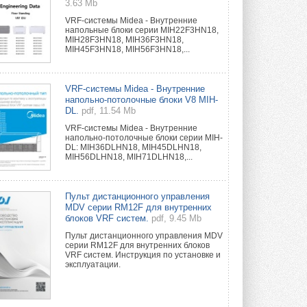
3.63 Mb
VRF-системы Midea - Внутренние
напольные блоки серии MIH22F3HN18,
MIH28F3HN18, MIH36F3HN18,
MIH45F3HN18, MIH56F3HN18,...
VRF-системы Midea - Внутренние
напольно-потолочные блоки V8 MIH-
DL.
pdf, 11.54 Mb
VRF-системы Midea - Внутренние
напольно-потолочные блоки серии MIH-
DL: MIH36DLHN18, MIH45DLHN18,
MIH56DLHN18, MIH71DLHN18,...
Пульт дистанционного управления
MDV серии RM12F для внутренних
блоков VRF систем.
pdf, 9.45 Mb
Пульт дистанционного управления MDV
серии RM12F для внутренних блоков
VRF систем. Инструкция по установке и
эксплуатации.