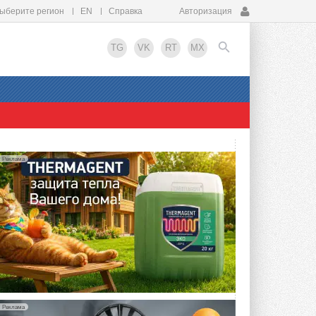
ыберите регион
EN
Справка
Авторизация
TG
VK
RT
MX
EN
Реклама
Реклама