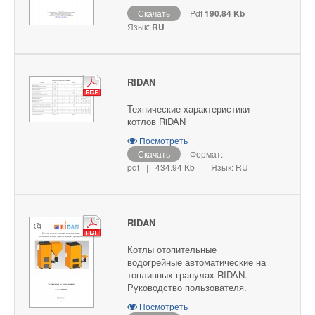
Скачать
Pdf
190.84 Kb
Язык:
RU
RIDAN
Технические характеристики
котлов RiDAN
Посмотреть
Скачать
Формат:
pdf
|
434.94 Kb
Язык: RU
RIDAN
Котлы отопительные
водогрейные автоматические на
топливных гранулах RIDAN.
Руководство пользователя.
Посмотреть