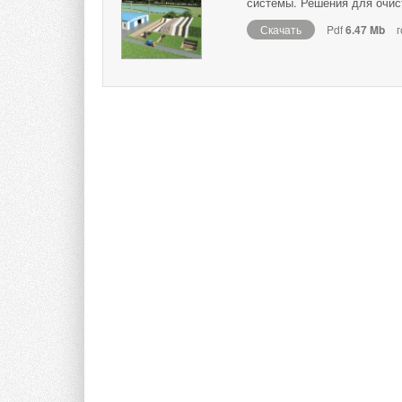
системы. Решения для очис
Скачать
Pdf
6.47 Mb
г