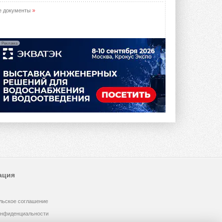
е документы
»
Реклама
ация
льское соглашение
онфиденциальности