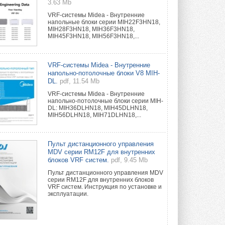
3.63 Mb
VRF-системы Midea - Внутренние
напольные блоки серии MIH22F3HN18,
MIH28F3HN18, MIH36F3HN18,
MIH45F3HN18, MIH56F3HN18,...
VRF-системы Midea - Внутренние
напольно-потолочные блоки V8 MIH-
DL.
pdf, 11.54 Mb
VRF-системы Midea - Внутренние
напольно-потолочные блоки серии MIH-
DL: MIH36DLHN18, MIH45DLHN18,
MIH56DLHN18, MIH71DLHN18,...
Пульт дистанционного управления
MDV серии RM12F для внутренних
блоков VRF систем.
pdf, 9.45 Mb
Пульт дистанционного управления MDV
серии RM12F для внутренних блоков
VRF систем. Инструкция по установке и
эксплуатации.