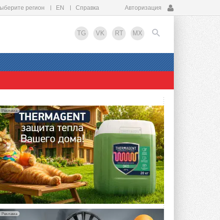
ыберите регион
EN
Справка
Авторизация
TG
VK
RT
MX
EN
Реклама
Реклама