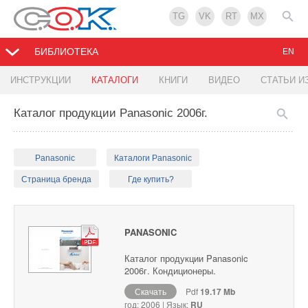
TG
VK
RT
MX
БИБЛИОТЕКА
EN
ИНСТРУКЦИИ
КАТАЛОГИ
КНИГИ
ВИДЕО
СТАТЬИ И
Каталог продукции Panasonic 2006г.
Panasonic
Каталоги Panasonic
Страница бренда
Где купить?
PANASONIC
Каталог продукции Panasonic
2006г. Кондиционеры.
Скачать
Pdf
19.17 Mb
год: 2006 | Язык:
RU