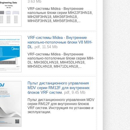
3.63 Mb
VRF-системы Midea - Внутренние
напольные блоки серии MIH22F3HN18,
MIH28F3HN18, MIH36F3HN18,
MIH45F3HN18, MIH56F3HN18,...
VRF-системы Midea - Внутренние
напольно-потолочные блоки V8 MIH-
DL.
pdf, 11.54 Mb
VRF-системы Midea - Внутренние
напольно-потолочные блоки серии MIH-
DL: MIH36DLHN18, MIH45DLHN18,
MIH56DLHN18, MIH71DLHN18,...
Пульт дистанционного управления
MDV серии RM12F для внутренних
блоков VRF систем.
pdf, 9.45 Mb
Пульт дистанционного управления MDV
серии RM12F для внутренних блоков
VRF систем. Инструкция по установке и
эксплуатации.