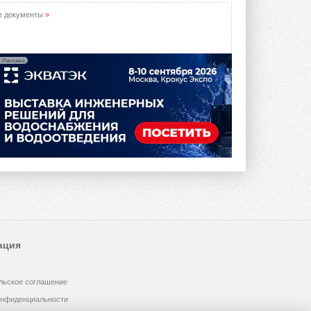
е документы
»
Реклама
ация
льское соглашение
онфиденциальности