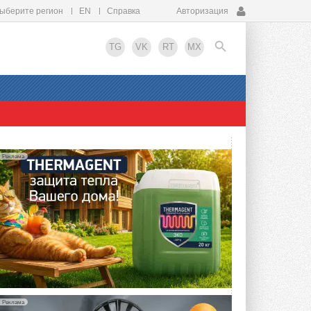
ыберите регион
EN
Справка
Авторизация
TG
VK
RT
MX
EN
Реклама
Реклама