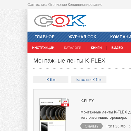
Сантехника Отопление Кондиционирование
ГЛАВНОЕ
ЖУРНАЛ СОК
КОМПАН
ИНСТРУКЦИИ
КАТАЛОГИ
КНИГИ
ВИДЕО
Монтажные ленты K-FLEX
K-flex
Каталоги K-flex
K-FLEX
Монтажные ленты K-FLEX дл
теплоизоляции. Брошюра.
Скачать
Pdf
1.30 Mb
Я