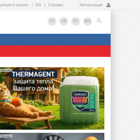
ыберите регион
EN
Справка
Авторизация
TG
VK
RT
MX
EN
Реклама
Реклама