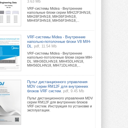
3.63 Mb
VRF-системы Midea - Внутренние
напольные блоки серии MIH22F3HN18,
MIH28F3HN18, MIH36F3HN18,
MIH45F3HN18, MIH56F3HN18,...
VRF-системы Midea - Внутренние
напольно-потолочные блоки V8 MIH-
DL.
pdf, 11.54 Mb
VRF-системы Midea - Внутренние
напольно-потолочные блоки серии MIH-
DL: MIH36DLHN18, MIH45DLHN18,
MIH56DLHN18, MIH71DLHN18,...
Пульт дистанционного управления
MDV серии RM12F для внутренних
блоков VRF систем.
pdf, 9.45 Mb
Пульт дистанционного управления MDV
серии RM12F для внутренних блоков
VRF систем. Инструкция по установке и
эксплуатации.