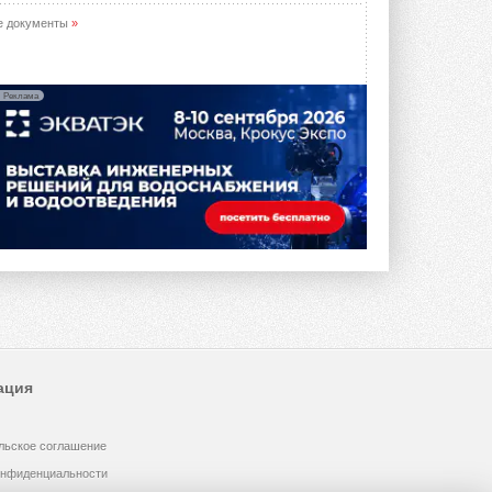
е документы
»
Реклама
ация
льское соглашение
онфиденциальности