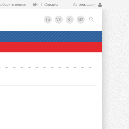
ыберите регион
EN
Справка
Авторизация
TG
VK
RT
MX
EN