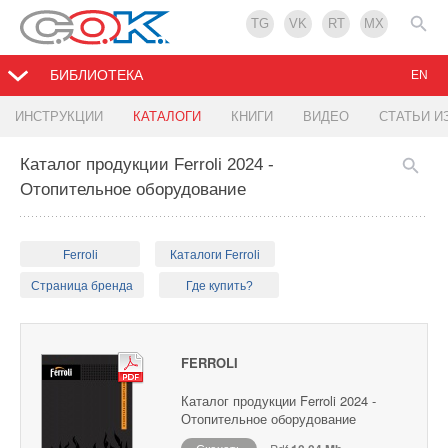
TG
VK
RT
MX
БИБЛИОТЕКА
EN
ИНСТРУКЦИИ
КАТАЛОГИ
КНИГИ
ВИДЕО
СТАТЬИ И
Каталог продукции Ferroli 2024 -
Отопительное оборудование
Ferroli
Каталоги Ferroli
Страница бренда
Где купить?
FERROLI
Каталог продукции Ferroli 2024 -
Отопительное оборудование