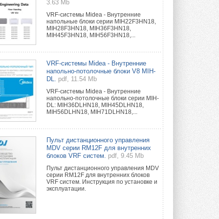
3.63 Mb
VRF-системы Midea - Внутренние
напольные блоки серии MIH22F3HN18,
MIH28F3HN18, MIH36F3HN18,
MIH45F3HN18, MIH56F3HN18,...
VRF-системы Midea - Внутренние
напольно-потолочные блоки V8 MIH-
DL.
pdf, 11.54 Mb
VRF-системы Midea - Внутренние
напольно-потолочные блоки серии MIH-
DL: MIH36DLHN18, MIH45DLHN18,
MIH56DLHN18, MIH71DLHN18,...
Пульт дистанционного управления
MDV серии RM12F для внутренних
блоков VRF систем.
pdf, 9.45 Mb
Пульт дистанционного управления MDV
серии RM12F для внутренних блоков
VRF систем. Инструкция по установке и
эксплуатации.