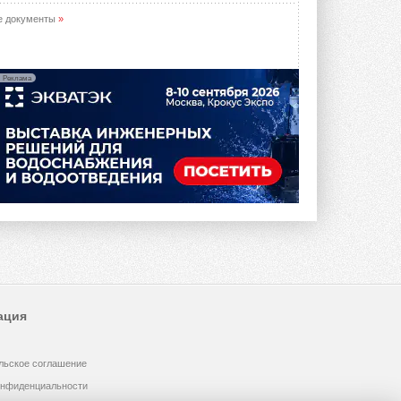
е документы
»
Реклама
ация
льское соглашение
онфиденциальности