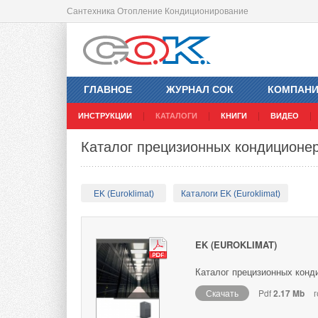
Сантехника Отопление Кондиционирование
ГЛАВНОЕ
ЖУРНАЛ СОК
КОМПАН
ИНСТРУКЦИИ
КАТАЛОГИ
КНИГИ
ВИДЕО
Каталог прецизионных кондиционер
EK (Euroklimat)
Каталоги EK (Euroklimat)
EK (EUROKLIMAT)
Каталог прецизионных конди
Скачать
Pdf
2.17 Mb
г