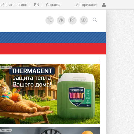
ыберите регион
EN
Справка
Авторизация
TG
VK
RT
MX
EN
Реклама
Реклама