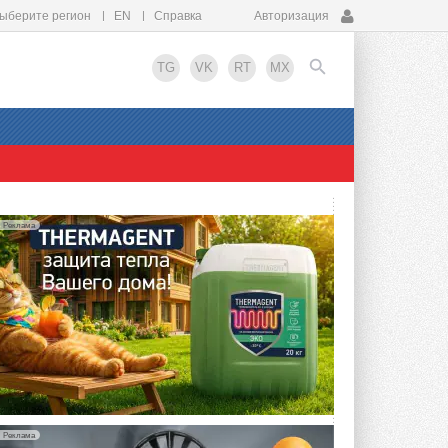
ыберите регион
EN
Справка
Авторизация
TG
VK
RT
MX
EN
Реклама
Реклама