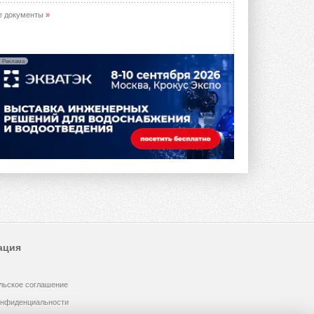
е документы
»
Реклама
ация
льское соглашение
онфиденциальности