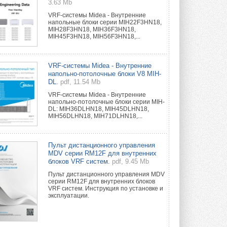
3.63 Mb
VRF-системы Midea - Внутренние
напольные блоки серии MIH22F3HN18,
MIH28F3HN18, MIH36F3HN18,
MIH45F3HN18, MIH56F3HN18,...
VRF-системы Midea - Внутренние
напольно-потолочные блоки V8 MIH-
DL.
pdf, 11.54 Mb
VRF-системы Midea - Внутренние
напольно-потолочные блоки серии MIH-
DL: MIH36DLHN18, MIH45DLHN18,
MIH56DLHN18, MIH71DLHN18,...
Пульт дистанционного управления
MDV серии RM12F для внутренних
блоков VRF систем.
pdf, 9.45 Mb
Пульт дистанционного управления MDV
серии RM12F для внутренних блоков
VRF систем. Инструкция по установке и
эксплуатации.