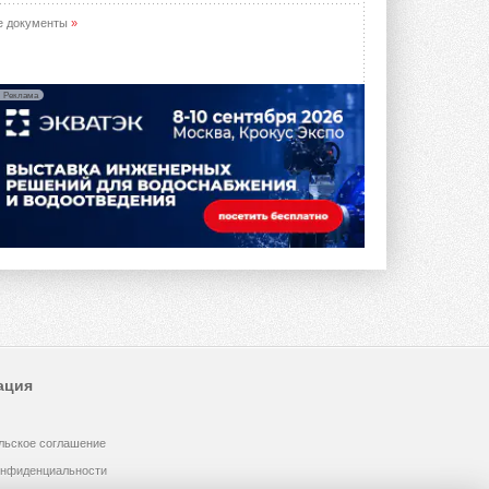
е документы
»
Реклама
ация
льское соглашение
онфиденциальности