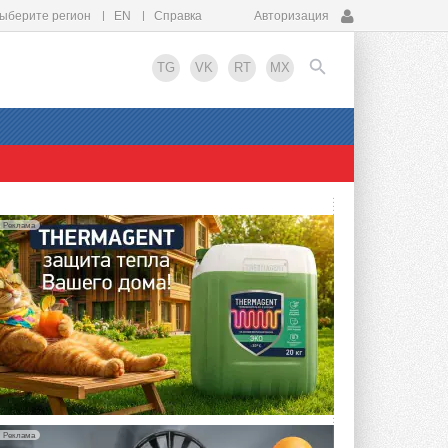
ыберите регион
EN
Справка
Авторизация
TG
VK
RT
MX
EN
Реклама
Реклама