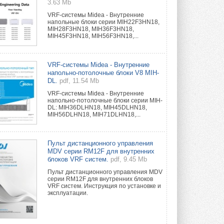
3.63 Mb
VRF-системы Midea - Внутренние
напольные блоки серии MIH22F3HN18,
MIH28F3HN18, MIH36F3HN18,
MIH45F3HN18, MIH56F3HN18,...
VRF-системы Midea - Внутренние
напольно-потолочные блоки V8 MIH-
DL.
pdf, 11.54 Mb
VRF-системы Midea - Внутренние
напольно-потолочные блоки серии MIH-
DL: MIH36DLHN18, MIH45DLHN18,
MIH56DLHN18, MIH71DLHN18,...
Пульт дистанционного управления
MDV серии RM12F для внутренних
блоков VRF систем.
pdf, 9.45 Mb
Пульт дистанционного управления MDV
серии RM12F для внутренних блоков
VRF систем. Инструкция по установке и
эксплуатации.