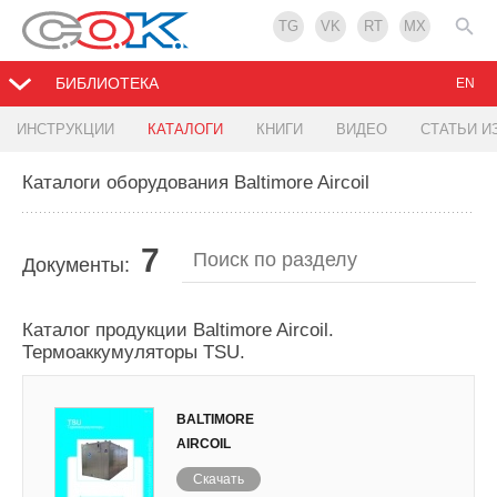
TG
VK
RT
MX
БИБЛИОТЕКА
EN
ИНСТРУКЦИИ
КАТАЛОГИ
КНИГИ
ВИДЕО
СТАТЬИ И
Каталоги оборудования Baltimore Aircoil
7
Документы:
Каталог продукции Baltimore Aircoil.
Термоаккумуляторы TSU.
BALTIMORE
AIRCOIL
Скачать