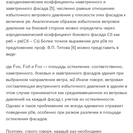
аэродинамические коэффициенты наветренного и
обстановку в помещении. Дополнительным воздействием на
заветренного фасада [5], численно равные отношению
температурный режим помещения может служить
Группа 1
избыточного ветрового давления у плоскости этих фасадов к
поступление наружного воздуха в темное время суток.
величине рв. Аналогичным образом избыточное ветровое
Ночью температура наружного воздуха снижается.
Причины изготовителей приборов следующие —
давление на боковой стороне можно определить через
перечислены ниже. Применение в качестве эталонных
Его поступление в помещение приводит к изменению
аэродинамический коэффициент бокового фасада Сб как
расходомеров приборов заведомо более низкого класса
температуры внутреннего воздуха, поверхностей и толщи
рвб = рв(Сб – Сз).Более точное выражение для р0в по
точности. Ряд производителей установок с приписанной
ограждающих конструкций и оборудования. В зависимости от
предложению проф. В.П. Титова [6] можно представить в
погрешностью 0,15 % в качестве эталонных применяет
теплотехнических показателей материалов, из которых
виде:
расходомеры класса точности 1,5–2,0 %, используя некую
выполнены ограждения и оборудование, меняется
«поточечно снятую калибровочную характеристику» таких
где Fон, Fоб и Fоз — площадь остекления, соответственно,
продолжительность их влияния на тепловой режим
приборов.
наветренного, боковых и заветренного фасадов здания при
помещения в течение дневного времени суток. В частности,
выбранном направлении ветра, м2.Иначе говоря, ветровая
влияние элемента помещения, изготовленного из
Для обеспечения требуемой точности (в особенности на
составляющая внутреннего избыточного давления в здании в
материала, характеризующегося высокой теплоемкостью,
малых проливочных расходах) вводится достаточно большое
этом случае принимается как средневзвешенное из ветровых
более значительно, чем влияние элемента, выполненного из
время осреднения. На практике при проведения поверки
давлений на каждый фасад с учетом их остекленности.
материала с меньшей теплоемкостью.
рабочих приборов с целью получения достоверного
Однако и такое приближение не всегда адекватно отражает
результата необходимо получить достаточно большое
Оборудование и предметы обстановки помещения, как
поведение р0в, особенно при резком различии в площади
количество импульсов как от поверяемого, так и от
факторы, оказывающие влияние на тепловой режим
остекления фасадов.
эталонного расходомера (порядка нескольких сотен).
помещения, разделяют на элементы, активно и пассивно
Поэтому, строго говоря, каждый раз необходимо
воздействующие на температурную обстановку. К активным