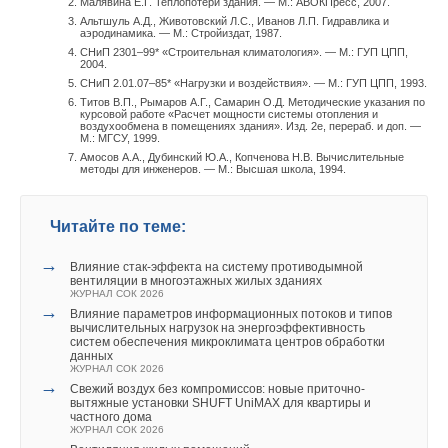
Малявина Е.Г. Теплопотери здания. — М.: АВОКПресс, 2007.
перемещение «солнечного пятна» требует пересчета
парке приборов, планируемых к поверке, приводит к
Альтшуль А.Д., Животовский Л.С., Иванов Л.П. Гидравлика и
коэффициентов облученности поверхностей помещения в
аэродинамика. — М.: Стройиздат, 1987.
невозможности поверки ряда приборов. Владелец установки
СНиП 2301–99* «Строительная климатология». — М.: ГУП ЦПП,
каждый момент времени.
самостоятельно или с привлечением третьих лиц
2004.
модернизирует установку без последующих испытаний, при
СНиП 2.01.07–85* «Нагрузки и воздействия». — М.: ГУП ЦПП, 1993.
При этом сложная форма «солнечного пятна» и возможность
этом метрологические характеристики установки становятся
Титов В.П., Рымаров А.Г., Самарин О.Д. Методические указания по
курсовой работе «Расчет мощности системы отопления и
его перемещения как по горизонтальным, так и по
неопределенными.
воздухообмена в помещениях здания». Изд. 2е, перераб. и доп. —
М.: МГСУ, 1999.
вертикальным ограждениям усложняет исследование
Амосов А.А., Дубинский Ю.А., Копченова Н.В. Вычислительные
воздушно-теплового режима помещения. Форма
Группа 3
методы для инженеров. — М.: Высшая школа, 1994.
«солнечного пятна» в виде параллелограмма не позволяет
использовать уже известные схемы определения
Причины изготовителей приборов следующие —
Читайте по теме:
коэффициентов облученности поверхностей помещения
перечислены ниже. Недостаточно проработанная
прямоугольной формы. Двигаясь по полу, пятно, достигнув
информация по выпускаемым приборам. Как частный
→
Влияние стак‑эффекта на систему противодымной
вертикального ограждения, разделится на две поверхности
пример в этом случае — не все изготовители вихревых
вентиляции в многоэтажных жилых зданиях
сложной формы.
ЖУРНАЛ СОК 2026
расходомеров в методике поверки указывают на
→
Влияние параметров информационных потоков и типов
необходимость создания в измерительном тракте
вычислительных нагрузок на энергоэффективность
Дальнейшее перемещение приведет к постоянно
повышенного давления поверочной жидкости.
систем обеспечения микроклимата центров обработки
данных
меняющимся величинам коэффициентов облученности всех
Непредоставление полной информации о производимых и
ЖУРНАЛ СОК 2026
поверхностей помещения. Определение коэффициентов
разрабатываемых приборах изготовителям установок.
→
Свежий воздух без компромиссов: новые приточно-
облученности внутренних поверхностей и так представляет
вытяжные установки SHUFT UniMAX для квартиры и
частного дома
серьезную задачу при условии наличия поверхности
Наличие такой информации у разработчиков установок
ЖУРНАЛ СОК 2026