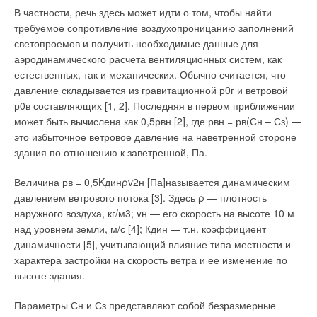
проливные установки) на местах в большинстве случаев или
В частности, речь здесь может идти о том, чтобы найти
отсутствует, или морально устарела и требует
требуемое сопротивление воздухопроницанию заполнений
Одним из направлений, призванных минимизировать
совершенствования. При большом количестве приборов
светопроемов и получить необходимые данные для
затраты на системы климатизации здания, является
поверка становится настолько трудоемкой, что неизбежно
аэродинамического расчета вентиляционных систем, как
полезное использование энергии окружающей среды [1, 2].
возникает вопрос о повышении эффективности поверочных
естественных, так и механических. Обычно считается, что
На первый взгляд теплый период года является менее
работ и обеспечении достоверности результатов поверки.
давление складывается из гравитационной р0г и ветровой
энергоемким, чем холодный, в виду меньшей разности
р0в составляющих [1, 2]. Последняя в первом приближении
температуры наружного воздуха и воздуха в помещении.
Исходя из этого, в последние годы ряд отечественных
может быть вычислена как 0,5рвн [2], где рвн = рв(Сн – Сз) —
производителей организовали производство проливных
Однако значительные теплоизбытки в помещении и более
это избыточное ветровое давление на наветренной стороне
установок с различным уровнем автоматизации. В процессе
высокая стоимость охлаждения воздуха, по сравнению с
здания по отношению к заветренной, Па.
эксплуатации таких установок неизбежно возникают вопросы,
нагреванием, заставляет с большим вниманием отнестись к
связанные с конструкцией установки, ее применимостью для
Величина рв = 0,5Kдинρv2н [Па]называется динамическим
решениям инженерных систем по климатизации помещений,
поверки самых различных типов приборов. В [1] все
давлением ветрового потока [3]. Здесь ρ — плотность
применение которых связано с теплым периодом года.
возникающие вопросы и проблемы с точки зрения причин их
наружного воздуха, кг/м3; vн — его скорость на высоте 10 м
Одним из способов, позволяющих снизить уровень затрат
появления разделены на две группы:
над уровнем земли, м/с [4]; Кдин — т.н. коэффициент
энергии в теплый период, является ночное проветривание.
вопросы, возникшие по причинам производителя установок.
вопросы, возникшие по причинам владельца установки.
динамичности [5], учитывающий влияние типа местности и
Тепловое взаимодействие между собой строительных
характера застройки на скорость ветра и ее изменение по
С точки зрения автора, в указанном докладе незаслуженной
конструкций, технологического оборудования,
высоте здания.
обойденной оказалась 3я группа, а именно вопросы,
вентиляционного и инфильтрующегося воздуха, мебели и
возникающие по причинам производителей водосчетчиков и
Параметры Сн и Сз представляют собой безразмерные
других предметов интерьера формирует тепловую
расходомеров, предназначенных к поверке.