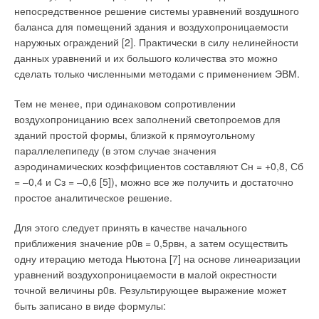
В этом случае поверка приборов на малых расходах длится
непосредственное решение системы уравнений воздушного
элементам относится оборудование, выделяющее теплоту
до нескольких часов. Отсутствие системы стабилизации
баланса для помещений здания и воздухопроницаемости
при превращении механической, электрической и пр.
расхода и деаэрации воды — изготовление установки без
наружных ограждений [2]. Практически в силу нелинейности
энергии в тепловую, а к пассивным — элементы,
ресивера. В этом случае пульсации в гидравлическом
данных уравнений и их большого количества это можно
изменяющие способность помещения в целом
контуре «сглаживаются» увеличением времени осреднения
сделать только численными методами с применением ЭВМ.
аккумулировать теплоту (мебель, колонны, предметы
показаний эталонного расходомера с соответствующим
интерьера).
существенным увеличением затрат времени на поверку (см.
Тем не менее, при одинаковом сопротивлении
выше).
воздухопроницанию всех заполнений светопроемов для
Степень эффективности использования энергии,
зданий простой формы, близкой к прямоугольному
содержащейся в наружном воздухе, может быть изменена за
Использование для регулирования расхода
параллелепипеду (в этом случае значения
счет подачи и удаления воздуха при помощи механической
преобразователей частоты общепромышленного
аэродинамических коэффициентов составляют Сн = +0,8, Сб
системы вентиляции — системы ночного проветривания,
применения без встроенных фильтров радиопомех. Помехи,
= –0,4 и Сз = –0,6 [5]), можно все же получить и достаточно
специально созданной для работы в ночное время; при этом
генерируемые преобразователем частоты, в ряде случаев
простое аналитическое решение.
кратность воздухообмена может превышать 10 ч–1, что
приводят к сбоям в работе электронных преобразователей
позволяет усилить охлаждение помещения.
поверяемых и эталонных расходомеров. Использование
Для этого следует принять в качестве начального
насосов общепромышленного применения. Отказ от
приближения значение р0в = 0,5рвн, а затем осуществить
Количество подаваемого в помещение воздуха влияет на
применения более дорогих малошумящих экономичных
одну итерацию метода Ньютона [7] на основе линеаризации
подвижность воздуха в помещении, а значит и на
насосов приводит к возникновению недопустимых как для
уравнений воздухопроницаемости в малой окрестности
интенсивность теплоотдачи между воздухом и
самих поверочных лабораторий, так и для соседних
точной величины р0в. Результирующее выражение может
ограждающими конструкциями и элементами обстановки
помещений уровней вибраций и шума.
быть записано в виде формулы:
помещения. Интенсивность теплоотдачи воздуха с