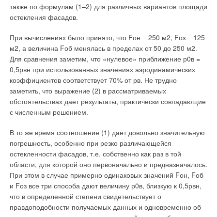
количества приборов.
Математическое моделирование тепловых процессов,
также по формулам (1–2) для различных вариантов площади
протекающих в здании, предполагает рассмотрение
остекления фасадов.
Особенно часто это встречается у изготовителей установок,
теплопередачи через наружные ограждения здания,
занимающихся одновременно производством расходомеров.
При вычислениях было принято, что Fон = 250 м2, Fоз = 125
лучистой и конвективной теплоотдачи поверхностей
В этом случае в базовый комплект поставки входят
м2, а величина Fоб менялась в пределах от 50 до 250 м2.
помещения, влияния внешних и внутренних факторов на
приспособления для монтажа на рабочем столе только
Для сравнения заметим, что «нулевое» приближение р0в =
воздушнотепловой режим помещения. В основу
приборов собственного производства.
0,5рвн при использованных значениях аэродинамических
математической модели положены уравнения: баланса
коэффициентов соответствует 70% от рв. Не трудно
теплоты для поверхностей ограждающих конструкций,
Группа 2
заметить, что выражение (2) в рассматриваемых
контактирующих с наружным воздухом; Фурье в
обстоятельствах дает результаты, практически совпадающие
конечноразностном виде; баланса теплоты для
Причины изготовителей приборов следующие —
с численным решением.
поверхностей ограждающих конструкций, обращенных в
перечислены ниже. Отсутствие при заказе установки
помещение; уравнение теплового баланса воздуха в
информации о приборах, планируемых к поверке.
В то же время соотношение (1) дает довольно значительную
помещении; уравнение баланса теплоты для поверхностей
Требования к процессу поверки для различных типов
погрешность, особенно при резко различающейся
элементов обстановки помещения.
приборов могут существенно отличаться. Так, при поверке
остекленности фасадов, т.е. собственно как раз в той
ультразвуковых и вихревых расходомеров требуются более
области, для которой оно первоначально и предназначалось.
Моделирование нестационарного температурного режима
длинные прямые участки, при поверке вихревых
При этом в случае примерно одинаковых значений Fон, Fоб
является многофакторной задачей, поскольку мы имеем
расходомеров требуется создание повышенного давления
и Fоз все три способа дают величину р0в, близкую к 0,5рвн,
дело с функционалом, описывающим тепловой режим
воды в измерительном тракте.
что в определенной степени свидетельствует о
помещения. Все составляющие функционала связаны друг с
правдоподобности получаемых данных и одновременно об
другом и проявляют свое действие в каждый момент
Неучет этих деталей в последующем ограничивает