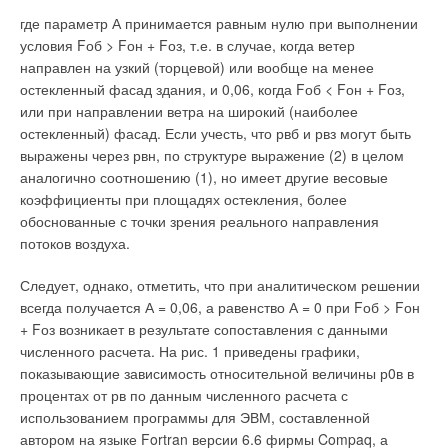
элементами помещения особенно важна в период, когда
Отсутствие системы очистки поверочной жидкости (воды).
где параметр А принимается равным нулю при выполнении
снижение температуры наружного воздуха кратковременно.
Вместе с поверяемыми приборами в гидравлический контур
условия Fоб > Fон + Fоз, т.е. в случае, когда ветер
заносится достаточно много загрязнений, в результате вода
направлен на узкий (торцевой) или вообще на менее
Изменение температуры воздуха в помещении при разных
не соответствует требованиям, предусмотренным
остекленный фасад здания, и 0,06, когда Fоб < Fон + Fоз,
значениях кратности воздухообмена помещения,
методиками поверки приборов. Отсутствие запаса мощности
или при направлении ветра на широкий (наиболее
ориентированного на южную сторону, представлено на рис.
насоса для возможного создания повышенного давления
остекленный) фасад. Если учесть, что рвб и рвз могут быть
1. График демонстрирует результаты расчета теплового
воды в измерительном тракте. Для поверки некоторых типов
выражены через рвн, по структуре выражение (2) в целом
режима помещения при установившемся
расходомеров (чаще всего вихревых) в соответствии с
аналогично соотношению (1), но имеет другие весовые
квазистационарном состоянии и поступлении наружного
методикой поверки необходимо создание в измерительном
коэффициенты при площадях остекления, более
воздуха в ночное время суток в 4х, 8и и 12кратном
участке повышенного давления.
обоснованные с точки зрения реального направления
воздухообмене по сравнению с вариантом, когда
потоков воздуха.
поступление наружного воздуха ночью отсутствует.
Отсутствие запаса мощности насоса не позволяет провести
поверку таких приборов; Использование низкокачественной
Следует, однако, отметить, что при аналитическом решении
В начале рабочего дня температура воздуха снижается в
недорогой запорной арматуры, что ведет к протечкам
всегда получается А = 0,06, а равенство А = 0 при Fоб > Fон
связи с включением системы кондиционирования воздуха.
поверочной жидкости внутри гидравлического тракта,
+ Fоз возникает в результате сопоставления с данными
При применении ночного проветривания с разными
подсосу воздуха, и, соответственно, к ухудшению
численного расчета. На рис. 1 приведены графики,
кратностями виден провал температуры воздуха помещений
метрологических характеристик установки. Отсутствие
показывающие зависимость относительной величины р0в в
в ночной период и выход температуры воздуха на более
требований к периодичности и содержанию технического
процентах от рв по данным численного расчета с
низкий уровень в дневное время (когда работает система
обслуживания установок. Изготовление комплекта
использованием программы для ЭВМ, составленной
кондиционирования воздуха).
монтажных приспособлений только для ограниченного
автором на языке Fortran версии 6.6 фирмы Compaq, а