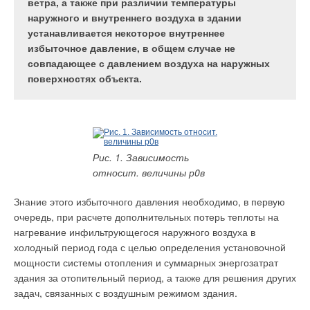
ветра, а также при различии температуры
Предприятия-производители выпускают приборы
Тенденция роста востребованности мероприятий,
наружного и внутреннего воздуха в здании
учета самых разных типов по принципу действия,
позволяющих снизить стоимость инженерных
устанавливается некоторое внутреннее
по метрологическим характеристикам,
решений, направленных на обеспечение
избыточное давление, в общем случае не
надежности, функциональным возможностям и по
параметров микроклимата в помещении в
совпадающее с давлением воздуха на наружных
стоимости.
соответствии с требуемым уровнем комфорта,
поверхностях объекта.
сохраняется на протяжении последних
десятилетий. Выбор того или иного инженерного
решения тесно связан со стоимостью его
реализации и затратами при эксплуатации.
Однако, какими бы ни были эти приборы, для них
Рис. 1. Зависимость
обязательной является первичная поверка при выпуске из
относит. величины р0в
производства и периодическая поверка во время
эксплуатации, если приборы используются в сферах
Знание этого избыточного давления необходимо, в первую
распространения государственного метрологического
очередь, при расчете дополнительных потерь теплоты на
контроля и надзора. Основной парк приборов, используемых
нагревание инфильтрующегося наружного воздуха в
Рис. 1. Зависимость
в коммерческих расчетах в жилищно-коммунальном
холодный период года с целью определения установочной
температуры
хозяйстве — водосчетчики и расходомеры из состава
мощности системы отопления и суммарных энергозатрат
внутреннего воздуха от
теплосчетчиков.
здания за отопительный период, а также для решения других
кратности
задач, связанных с воздушным режимом здания.
воздухообмена
Метрологическая база для их поверки (в первую очередь —
помещения