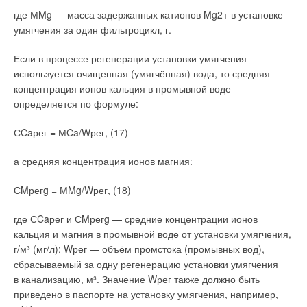
моссинойкская медь отличалась чрезвычайным блеском
пропускная способность водоналивной арматуры
где МMg — масса задержанных катионов Mg2+ в установке
и белизной. Позже латунь получали путём сплавления меди
(смесителей), что может привести к затоплению помещений.
умягчения за один фильтроцикл, г.
с цинковой рудой (галмеем) и древесным углём, а начиная
Но важно помнить, что наряду с ваннами умывальники
с 1781 года — путём прямого сплавления меди и цинка.
и мойки оснащены переливами. Так что их совокупная
Если в процессе регенерации установки умягчения
Содержание цинка в латунях может доходить до 42–4
5
%. В
пропускная способность превышает максимальный объём
используется очищенная (умягчённая) вода, то средняя
настоящее время перечень металлов, входящих в систему
воды, поступающей через смесители, а значит
концентрация ионов кальция в промывной воде
легирования латуней, существенно расширен.
гарантированно обеспечивает безопасное и комфортное
определяется по формуле:
использование воды потребителем.
Составы некоторых марок латуней, применяемых для труб,
СCaрег = МCa/Wрег, (17)
кранов и фитингов систем отопления и кондиционирования,
например, CW617N и CW602N-DZR, приведены в табл. 1.
а средняя концентрация ионов магния:
СMрегg = МMg/Wрег, (18)
где СCaрег и СMрегg — средние концентрации ионов
кальция и магния в промывной воде от установки умягчения,
г/м³ (мг/л); Wрег — объём промстока (промывных вод),
Повышение прочностных свойств меди достигалось
сбрасываемый за одну регенерацию установки умягчения
добавками в её состав олова (Sn). Химический анализ
в канализацию, м³. Значение Wрег также должно быть
древнейших бронзовых предметов, найденных при
приведено в паспорте на установку умягчения, например,
археологических раскопках под развалинами дворцов