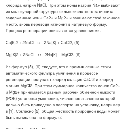
электрохимических процессов, определяемых разницей
газы.
хлорида натрия NaCl. При этом ионы натрия Na+ выбивают
потенциалов на поверхности металла и возникновением
из молекулярной структуры сильнокислотного катионита
электрического тока, протекающего в жидкой среде
Сифоны, выпуски, трапы и переливы должны
задержанные ионы Са2+ и Mg2+ и занимают своё законное
(электролите). При этом отдельные участки внутренней
соответствовать ГОСТ 23289–2016 [1], который содержит
место, вновь переводя катионит в натриевую форму.
поверхности трубопровода образуют своеобразный
набор норм и перечень требований, предъявляемых
Процесс регенерации описывается уравнениями:
гальванический элемент, по своей функциональности
к сантехнической водосливной арматуре. Санитарно-
напоминающий батарейку, работа которой и приводит
техническая водосливная арматура должна быть
Ca[К]2 + 2NaCl →← 2Na[К] + CaCl2; (5)
к возникновению коррозионных разрушений. На активность
качественной и удовлетворять следующим требованиям:
развития коррозионных процессов в водопроводах, системах
Mg[К]2 + 2NaCl →← 2Na[К] + MgCl2. (6)
отопления и кондиционирования оказывает влияние
соответствовать основным типам и присоединительным
значительное число факторов: выбор материалов для труб
размерам;
Из формул (5), (6) следует, что в промышленные стоки
обладать достаточной пропускной способностью;
и соединительных деталей, совместное использование
автоматического фильтра умягчения в процессе
иметь гидрозатвор необходимой высоты (55, 60, или 80
стальных труб и соединительных элементов из цветных
регенерации поступают хлорид кальция CaCl2 и хлорид
мм);
металлов, состав контактирующих жидких сред,
магния MgCl2. При этом суммарное количество ионов Са2+
конструкция выпуска должна препятствовать засорению;
температурный режим, а также изменение ионного состава
и Mg2+ принимается равным рабочей обменной ёмкости
выпускной патрубок из сифона должен быть большего
среды при наличии систем водоподготовки и др.
диаметра, чем патрубок выпуска из мойки/умывальника;
(РОЕ) установки умягчения, численное значение которой
Неправильный учёт взаимного влияния этих факторов может
конструкция должна предусматривать возможность
должно быть приведено в паспорте на установку, например
прочистки;
приводить к развитию интенсивной коррозии, локальным
в [1]. Согласно [2], общая жёсткость природной воды может
должны оставаться герметичными даже при воздействии
язвенным коррозионным разрушениям, появлению трещин
быть вычислена по формуле:
небольшого давления;
и формированию отложений (рис. 1).
сохранять свой функционал (в том числе герметичность)