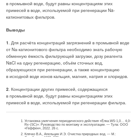
в промывной воде, будут равны концентрациям этих
системах.
Значение критического расхода в канализационном стояке,
примесей в воде, используемой при регенерации Na-
применяемого при проектировании системы канализации,
катионитовых фильтров.
Согласно СП 40–108–2004 (пп. 9.6 и 9.7) [4], в системах
вычисляется исходя из высоты гидрозатвора, равной 60 мм
водоснабжения и отопления при применении элементов,
Выводы
(рис. 1).
выполненных из разнородных металлов, следует соблюдать
ряд правил:
1
. Для расчёта концентраций загрязнений в промывной воде
от Nа-катионитового фильтра необходимо знать рабочую
1
. Не использовать стальные, алюминиевые или цинковые
обменную ёмкость фильтрующей загрузки, дозу реагента
элементы трубопроводов после установки медных фитингов
NaCl на одну регенерацию, объём сточных вод,
(по направлению движения потока воды в системах
образующихся при регенерации, а также концентрацию
водоснабжения).
в исходной воде ионов кальция, магния, натрия и хлоридов.
2
. Пары «медь — сталь», «медь — железо», «медь — цинк»
2
. Концентрации других примесей, содержащихся
в системах отопления следует разъединять путём
в промывной воде, будут равны концентрациям этих
применения переходников из бронзы или нержавеющей
примесей в воде, используемой при регенерации фильтра.
стали, а также исключать попадание кислорода
в теплоноситель.
Установка умягчения периодического действия «Ёлка.WS-1,0… 4,0-
3
. В системах отопления из медных труб целесообразно
Rx-(SC)»: Руководство по монтажу и эксплуатации. — Тула: ООО
Почему же стандарты на санитарно-технические изделия
«Геффен», 2022. 26 с.
применение отопительных приборов из меди, в том числе
Клячко В.А., Апельцин И.Э. Очистка природных вод. — М.:
требуют от гидрозатвора высоты не менее 60 мм?