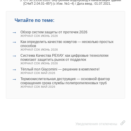
СП 30.13330.2020. Внутренний водопровод и канализация зданий
[СНиП 2.04.01–85*] (с Изм. №1–4) / Дата введ.: 01.07.2021.
(аустенитными сталями, никелевыми сплавами, бронзами),
которые способствуют растворению цинка, при наличии
резких перепадов температуры или давлений.
Читайте по теме:
Для повышения надёжности систем водоснабжения,
→
Обзор систем защиты от протечек 2026
ЖУРНАЛ СОК ИЮНЬ 2026
отопления и кондиционирования в их составе применяют
→
Как определить качество хомутов — несколько простых
запорную и регулирующую арматуру из специальной
способов
латуни — коррозионно-стойкой (Corrosion-Resistant, CR) или
ЖУРНАЛ СОК ИЮНЬ 2026
→
Система Качества РЕХАУ: как цифровые технологии
стойкой к вымыванию цинка (Dezincification Resistant, DZR),
помогают защитить рынок от подделок
получаемой за счёт снижения содержания цинка в латуни,
ЖУРНАЛ СОК ИЮНЬ 2026
→
поскольку чем его больше, тем она чувствительнее
Тёплый пол Giacomini — решение в комплекте!
ЖУРНАЛ СОК МАЙ 2026
к коррозионному растрескиванию под напряжением.
→
Термоокислительная деструкция — основной фактор
Конкретное содержание цинка, ниже которого коррозия под
сокращения срока службы полипропиленовых труб
ЖУРНАЛ СОК МАЙ 2026
напряжением не возникает, зависит от среды. Например,
латунь с содержанием цинка менее 2
0
% обычно
не подвергается коррозии под напряжением в естественных
условиях, но латунь с низким содержанием цинка может
подвергаться коррозионному растрескиванию под
напряжением в аммиачной воде. Для предотвращения этого
Уведомления отключены
в неё вводят такие элементы, как кремний (Si), мышьяк (As),