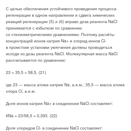
длительного времени. В процессе эксплуатации на стенках
С целью обеспечения устойчивого проведения процесса
Составы бронзовых сплавов CC499K и CC470K приведены
выводящего патрубка скапливаются отложения грязи,
регенерации в одном направлении и сдвига химических
в табл. 2.
в результате эффективный диаметр выпускного патрубка
реакций регенерации (5) и (6) вправо доза реагента NaCl
уменьшается и сифон приходится чистить. Завышение
принимается с избытком по сравнению
диаметра выпускного патрубка относительно диаметра
со стехиометрическими уравнениями. Поэтому расчёты
выпуска из мойки/умывальника позволяет увеличить
концентраций ионов натрия Na+ и хлорид-ионов Cl-
продолжительность межсервисных интервалов.
в промстоке установки умягчения должны проводиться
исходя из дозы реагента NaCl. Молекулярная масса NaCl
2. Конструкция должна предусматривать возможность
рассчитывается по уравнению:
прочистки
. Так как скопление грязевых отложений
Факторы, вызывающие коррозию в системах
на стенках канализационного трубопровода и водосливной
водоснабжения, кондиционирования и отопления
23 + 35,5 = 58,5, (21)
арматуры является неизбежным, действующие стандарты
предписывают обеспечение возможности прочистки
Коррозионная стойкость сплавов, используемых для
где 23 — масса атома натрия Na, а.е.м.; 35,5 — масса атома
водосливной арматуры. В противном случае потребитель
элементов трубопроводов, зависит от относительного
хлора Cl, а.е.м.
неминуемо столкнётся с необходимостью частой замены
электродного потенциала базового металла, формирующего
засорившегося сифона.
сплав, и способности сплава к пассивации под воздействием
Доля ионов натрия Na+ в соединении NaCl составляет:
контактирующей среды.
3. Должны оставаться герметичными
. Критическое
КNa = 23/58,5 = 0,393. (22)
значение для любой арматуры, как части трубопровода для
Согласно открытию итальянского физика Алессандро Вольта,
транспортировки жидкости, имеет герметичность.
все металлы формируют так называемый
Доля хлоридов Cl- в соединении NaCl составляет: