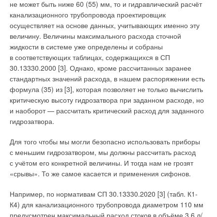
не может быть ниже 60 (55) мм, то и гидравлический расчёт
коррозию. Основным обязательным требованием для
канализационного трубопровода проектировщик
обеспечения высокой коррозионной стойкости латуней
осуществляет на основе данных, учитывающих именно эту
является формирование однородной и сплошной оксидной
величину. Величины максимального расхода сточной
плёнки по всей поверхности сплава. Выполнение этого
жидкости в системе уже определены и собраны
требования существенным образом зависит от строения
в соответствующих таблицах, содержащихся в СП
структуры латунного сплава.
30.13330.2000 [3]. Однако, кроме рассчитанных заранее
стандартных значений расхода, в нашем распоряжении есть
Все марки латуней по структурному фактору делятся на две
формула (35) из [3], которая позволяет не только вычислить
группы [7]: однофазные и двухфазные. При легировании
критическую высоту гидрозатвора при заданном расходе, но
расплава меди цинком в процессе кристаллизации атомы
и наоборот — рассчитать критический расход для заданного
этого элемента занимают узловые точки в формирующейся
гидрозатвора.
исходной кристаллической решётке меди. При этом следует
учитывать, что возможности кристаллической решётки меди
Для того чтобы мы могли безопасно использовать приборы
по количеству размещённых атомов цинка имеет
с меньшим гидрозатвором, мы должны рассчитать расход
ограничения и может растворить до 35–3
7
% Zn
с учётом его конкретной величины. И тогда нам не грозят
с формированием однофазной α-структуры. При
«срывы». То же самое касается и применения сифонов.
достижении предела растворимости исходной
кристаллической решётки в медном сплаве происходит
Например, по нормативам СП 30.13330.2020 [3] (табл. К1-
формирование нового типа кристаллической решётки (β-
К4) для канализационного трубопровода диаметром 110 мм
фаза) с повышенной способностью к размещению атомов
предусмотрен максимальный расход стоков в объёме 3,6 л/