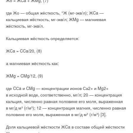
Жо = ЖCa + ЖMg, (7)
при воздействии переменных температур;
и, конечно, должны изготавливаться из качественного
сырья, обеспечивающего длительную безотказную
где Жо — общая жёсткость, °Ж (мг-экв/л); ЖCa —
эксплуатацию изделия.
кальциевая жёсткость, мг-экв/л; ЖMg — магниевая
жёсткость, мг-экв/л.
Рассмотрим эти требования подробнее.
Кальциевая жёсткость определяется:
ЖCa = CCa/20, (8)
а магниевая жёсткость как:
ЖMg = CMg/12, (9)
где CСa и CMg — концентрации ионов Са2+ и Mg2+
в исходной воде, соответственно, мг/л; 20 — концентрация
кальция, численно равная половине его моля, выраженная
в мг/д м³ (г/м³); 12 — концентрация магния, численно равная
половине его моля, выраженная в мг/д м³ (г/м³) [3].
Соответствие основным типам и присоединительным
Доля кальциевой жёсткости ЖCa в составе общей жёсткости
Рис. 1. Типовые разрушения элементов систем
размерам