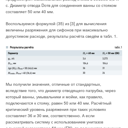
цинка до 4
8
%. В результате в объёме двухфазного (α + β
с. Диаметр отвода Dотв для соединения ванны со стояком
фазы) латунного сплава существуют участки с разной
составляет 50 или 40 мм.
концентрацией цинка и, как следствие, с разными
значениями стандартного электродного потенциала. Такие
Воспользуемся формулой (35) из [3] для вычисления
участки формируют разницу напряжений (потенциалов), и по
величины разряжения для сифонов при максимально
электролиту между ними начинает протекать электрический
допустимом расходе, результаты расчёта сведём в табл. 1.
ток, вызывая коррозионные разрушения. Контакт таких
участков с водными средами приводит к обесцинкованию,
что проявляется в активном переходе цинка в раствор
на участке β-фазы с более высокой концентрацией Zn [8]. В
результате на этом участке возникает рыхлый слой меди,
который из-за низкой прочности разрушается и тоже
переходит в раствор. Развитие такого коррозионного
Мы получили значения, отличные от стандартных,
процесса приводит к появлению коррозионных язв
вследствие того, что диаметр отводящего патрубка, через
(пробочное обесцинкование), которые с течением времени
который ванны, умывальники и мойки, как правило,
могут развиваться в сквозные повреждения (рис. 2).
подключаются к стояку, равен 50 или 40 мм. Расчётный
критический уровень разряжения при таких условиях
составляет 36 и 30 мм, соответственно. А если
рассматривать систему с использованием унитазов