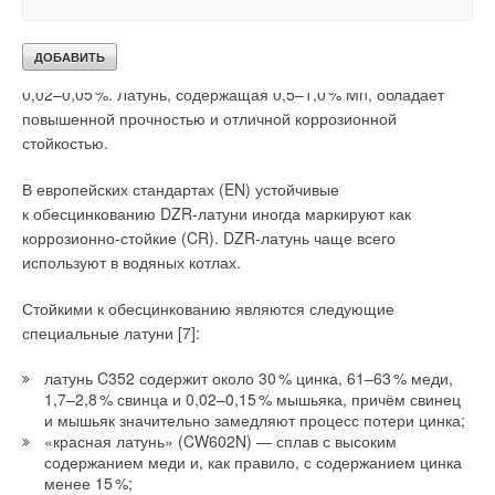
разрушения в проточной воде. Для предотвращения
обесцинкования можно добавить небольшое количество
мышьяка (As), сурьмы (Sb) или фосфора (P) — в пределах
0,02–0,0
5
%. Латунь, содержащая 0,5–1,
0
% Mn, обладает
повышенной прочностью и отличной коррозионной
стойкостью.
В европейских стандартах (EN) устойчивые
к обесцинкованию DZR-латуни иногда маркируют как
коррозионно-стойкие (CR). DZR-латунь чаще всего
используют в водяных котлах.
Стойкими к обесцинкованию являются следующие
специальные латуни [7]:
латунь C352 содержит около 3
0
% цинка, 61–6
3
% меди,
1,7–2,
8
% свинца и 0,02–0,1
5
% мышьяка, причём свинец
и мышьяк значительно замедляют процесс потери цинка;
«красная латунь» (CW602N) — сплав с высоким
содержанием меди и, как правило, с содержанием цинка
менее 1
5
%;