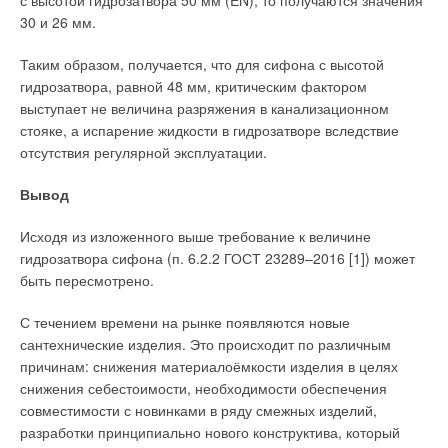
с высотой гидрозатвора 50 мм (EN), то получаются значения
30 и 26 мм.
Таким образом, получается, что для сифона с высотой
гидрозатвора, равной 48 мм, критическим фактором
выступает не величина разряжения в канализационном
стояке, а испарение жидкости в гидрозатворе вследствие
отсутствия регулярной эксплуатации.
Вывод
Исходя из изложенного выше требование к величине
гидрозатвора сифона (п. 6.2.2 ГОСТ 23289–2016 [1]) может
быть пересмотрено.
Рис. 2. Типовые коррозионные разрушения двухфазных
С течением времени на рынке появляются новые
латуней
сантехнические изделия. Это происходит по различным
причинам: снижения материалоёмкости изделия в целях
Большое влияние на развитие коррозии латуней может
снижения себестоимости, необходимости обеспечения
оказывать состав водной среды. В неподготовленной воде
совместимости с новинками в ряду смежных изделий,
часто содержится ряд примесей, которые по-разному
разработки принципиально нового конструктива, который
содействуют коррозии этого сплава: фториды оказывают