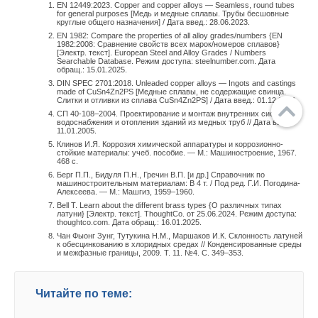
EN 12449:2023. Copper and copper alloys — Seamless, round tubes
for general purposes [Медь и медные сплавы. Трубы бесшовные
круглые общего назначения] / Дата введ.: 28.06.2023.
EN 1982: Compare the properties of all alloy grades/numbers {EN
1982:2008: Сравнение свойств всех марок/номеров сплавов}
[Электр. текст]. European Steel and Alloy Grades / Numbers
Searchable Database. Режим доступа: steelnumber.com. Дата
обращ.: 15.01.2025.
DIN SPEC 2701:2018. Unleaded copper alloys — Ingots and castings
made of CuSn4Zn2PS [Медные сплавы, не содержащие свинца.
Слитки и отливки из сплава CuSn4Zn2PS] / Дата введ.: 01.12.2018.
СП 40-108–2004. Проектирование и монтаж внутренних систем
водоснабжения и отопления зданий из медных труб // Дата введ.:
11.01.2005.
Клинов И.Я. Коррозия химической аппаратуры и коррозионно-
стойкие материалы: учеб. пособие. — М.: Машиностроение, 1967.
468 с.
Берг П.П., Бидуля П.Н., Гречин В.П. [и др.] Справочник по
машиностроительным материалам: В 4 т. / Под ред. Г.И. Погодина-
Алексеева. — М.: Машгиз, 1959–1960.
Bell T. Learn about the different brass types {О различных типах
латуни} [Электр. текст]. ThoughtCo. от 25.06.2024. Режим доступа:
thoughtco.com. Дата обращ.: 16.01.2025.
Чан Фыонг Зунг, Тутукина Н.М., Маршаков И.К. Склонность латуней
к обесцинкованию в хлоридных средах // Конденсированные среды
и межфазные границы, 2009. Т. 11. №4. С. 349–353.
Читайте по теме: