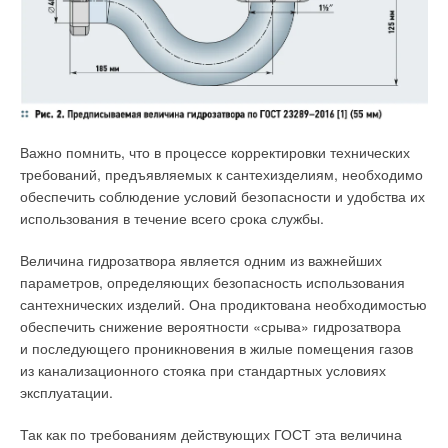
пропорционального снижения пластичности.
2. Бронза CC499K
— бронза, предназначенная для литья. В
ней невысокое (4–
6
%) содержание олова. Оно используется
для улучшения прочности, несущих свойств и коррозионной
стойкости по отношению к определённым типам сред. Имеет
меньшую твёрдость в сравнении с бронзой RX+ (примерно
Важно помнить, что в процессе корректировки технических
на 15 единиц по Бринеллю), предел текучести ниже на 3
0
%.
требований, предъявляемых к сантехизделиям, необходимо
обеспечить соблюдение условий безопасности и удобства их
3. Кремниевая бронза
— сплав, который содержит высокий
использования в течение всего срока службы.
процент меди и небольшое количество кремния — до
3
%.
Является коррозионно-стойким материалом, подходящим
Величина гидрозатвора является одним из важнейших
для использования в солёной и морской воде.
параметров, определяющих безопасность использования
сантехнических изделий. Она продиктована необходимостью
Введение в состав меди цинка с низким стандартным
обеспечить снижение вероятности «срыва» гидрозатвора
электродным потенциалом (-0,762 В) приводит к резкому
и последующего проникновения в жилые помещения газов
повышению активности латунных сплавов в окислительно-
из канализационного стояка при стандартных условиях
восстановительных реакциях по сравнению с чистой медью.
эксплуатации.
Однако высокая коррозионная активность цинка
сопровождается формированием на поверхности латуни
Так как по требованиям действующих ГОСТ эта величина
оксидной пассивирующей плёнки, которая останавливает