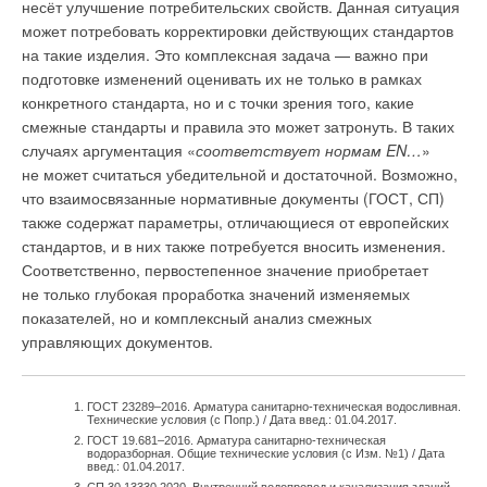
несёт улучшение потребительских свойств. Данная ситуация
минимальное влияние на коррозию латуни, хлориды —
может потребовать корректировки действующих стандартов
более значительное, а йодиды вызывают сильную коррозию.
на такие изделия. Это комплексная задача — важно при
подготовке изменений оценивать их не только в рамках
В воде, содержащей кислород (O2), углекислый газ (CO
),
2
конкретного стандарта, но и с точки зрения того, какие
сероводород (H2S), диоксид серы (SO2), аммиак (NH3)
смежные стандарты и правила это может затронуть. В таких
и т. д., скорость коррозии латуни резко возрастает. Она легко
случаях аргументация «
соответствует нормам EN…
»
корродирует в минеральной воде, особенно в воде,
не может считаться убедительной и достаточной. Возможно,
содержащей сульфат железа Fe2(SO4)3.
что взаимосвязанные нормативные документы (ГОСТ, СП)
также содержат параметры, отличающиеся от европейских
Дополнительным фактором, вызывающим разрушение
стандартов, и в них также потребуется вносить изменения.
латунных изделий, может являться термическая обработка,
Соответственно, первостепенное значение приобретает
выполняемая в виде отжига. При отсутствии термической
не только глубокая проработка значений изменяемых
обработки в литых латунных изделиях могут накапливаться
показателей, но и комплексный анализ смежных
остаточные напряжения, которые при эксплуатации изделий
управляющих документов.
под нагрузкой (внутреннее давление или усиленная затяжка
резьбовых соединений) в коррозионно-активных водных
средах способствуют развитию коррозионного
ГОСТ 23289–2016. Арматура санитарно-техническая водосливная.
растрескивания.
Технические условия (с Попр.) / Дата введ.: 01.04.2017.
ГОСТ 19.681–2016. Арматура санитарно-техническая
водоразборная. Общие технические условия (с Изм. №1) / Дата
Растрескивание латуней может возникать при наличии
введ.: 01.04.2017.
контакта латуни с более электроположительными сплавами