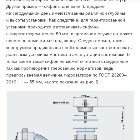
аммиак, цианиды, железистые и сернистые соединения
Другой пример — сифоны для ванн. В продаже
кислых вод [5, 6]. Для работы в более коррозионно-
на сегодняшний день имеются ванны различной глубины
агрессивных средах бронзу легируют кремнием, алюминием
и высоты установки. Как следствие, для гарантированной
и никелем. Наибольшей коррозионной стойкостью обладают
установки приходится изготавливать сифоны
кремнистые и алюминиевые бронзы, которые способны
с гидрозатвором менее 50 мм, в противном случае он может
образовывать в кислых средах оксидные плёнки на основе
просто не поместиться под ванну. Следовательно, такая
SiO2 и Al2O3. Повышенное содержания свинца понижает
конструкция продиктована необходимостью соответствовать
коррозионную стойкость бронз.
реальным условиям монтажа и эксплуатации сантехники. В
то же время такой сифон не может считаться стандартным,
Примеры коррозионно-стойких бронз:
так как противоречит требованию нормативов, ведь
предписываемая величина гидрозатвора по ГОСТ 23289–
1. Бронза CC470K (или бронза RX+)
— бронза,
2016 [1] — 55 мм, как это показано на рис. 2.
предназначенная для литья. Среди литых медных сплавов
состав бронзы CC480K отличается сравнительно высоким
содержанием олова (Sn) и включением марганца (Mn).
Олово используется для улучшения прочности, несущих
свойств и коррозионной стойкости по отношению
к определённым типам сред. Оно также накладывает
некоторые ограничения на конструкцию литых деталей,
чтобы избежать проблем с пористостью. Марганец
используется для повышения прочности без