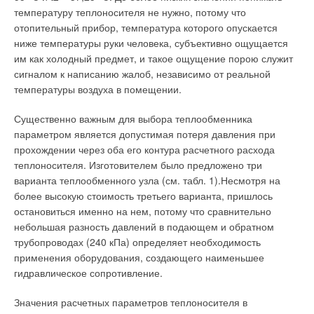
температуру теплоносителя не нужно, потому что
«Добровольный» учет уже принес определенный эффект: по
отопительный прибор, температура которого опускается
оценкам специалистов АВОК, с 1991 г. потребление тепла в
ниже температуры руки человека, субъективно ощущается
Москве удалось сократить на 18 % [1].Однако до момента,
им как холодный предмет, и такое ощущение порою служит
когда все потребители придут к мысли о необходимости
сигналом к написанию жалоб, независимо от реальной
считать тепло, может пройти немало времени. Поэтому уже
температуры воздуха в помещении.
сейчас во многих регионах местные власти находят пути
ускорения процесса повсеместной установки
Существенно важным для выбора теплообменника
теплосчетчиков.
параметром является допустимая потеря давления при
прохождении через оба его контура расчетного расхода
В Новосибирске, к примеру, жильцам выдается кредит от
теплоносителя. Изготовителем было предложено три
муниципалитета на техническое переоснащение. Это
варианта теплообменного узла (см. табл. 1).Несмотря на
позволяет сделать покупку прибора учета
более высокую стоимость третьего варианта, пришлось
необременительной в финансовом плане, особенно для
остановиться именно на нем, потому что сравнительно
потребителей, дома которых хорошо утеплены.В
небольшая разность давлений в подающем и обратном
европейских странах проблему перехода «на счетчик»
трубопроводах (240 кПа) определяет необходимость
решили просто: стоимость приборов оплачивают сами
применения оборудования, создающего наименьшее
теплосетевые компании, закладывая потом понесенные
гидравлическое сопротивление.
расходы в тариф.
Значения расчетных параметров теплоносителя в
Приборы учета остаются их собственностью, а сами