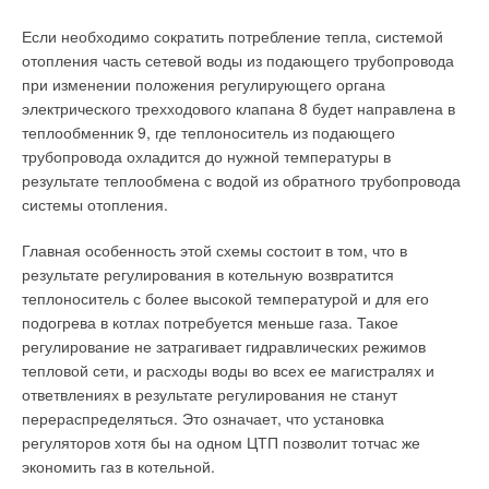
электроэнергетические. И это связано как раз с тем, что
систем коррекцией процессов регулирования
теплоснабжение (в отличие от электроснабжения) до сих пор
ЖУРНАЛ СОК ИЮНЬ 2026
Если необходимо сократить потребление тепла, системой
→
Теплотехнические характеристики лучисто-конвективной
не реформировано! Специалисты считают, что столь
отопления часть сетевой воды из подающего трубопровода
панели при эксплуатации в действующей котельной
необходимые отрасли инвестиции начнут подтягиваться
ЖУРНАЛ СОК ИЮНЬ 2026
при изменении положения регулирующего органа
→
лишь тогда, когда в ней сформируются четкие правила игры,
Водонагреватель Royal Thermo Smalto Inverter:
электрического трехходового клапана 8 будет направлена в
интеллект, стиль и энергоэффективность
а муниципальная собственность станет рыночным активом.
теплообменник 9, где теплоноситель из подающего
ЖУРНАЛ СОК ИЮНЬ 2026
трубопровода охладится до нужной температуры в
Наведение порядка в вопросах коммерческого учета создаст
результате теплообмена с водой из обратного трубопровода
предпосылки для привлечения денежных активов в сферу
системы отопления.
теплоснабжения. В частности, предлагается акционировать
муниципальные унитарные предприятия (МУПы), которые
Главная особенность этой схемы состоит в том, что в
сейчас владеют тепловыми сетями. В перспективе
Уведомления отключены
результате регулирования в котельную возвратится
управление ими на концессионных условиях получат
теплоноситель с более высокой температурой и для его
Комментарии
частные инвесторы, которые отыщут недостающие у
подогрева в котлах потребуется меньше газа. Такое
муниципалов средства на ремонт для устранения утечек и
регулирование не затрагивает гидравлических режимов
профилактику аварий.
В этой теме еще нет комментариев
тепловой сети, и расходы воды во всех ее магистралях и
ответвлениях в результате регулирования не станут
Впрочем, после установки прибора потребитель не
перераспределяться. Это означает, что установка
обязательно будет платить меньше. Бывали ситуации, когда
Добавить комментарий
регуляторов хотя бы на одном ЦТП позволит тотчас же
расходы лишь возрастали по сравнению с расчетной
экономить газ в котельной.
Ваше имя *
составляющей: ведь счетчики не экономят, они лишь