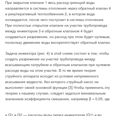
выбирать из более чем 300 различных марок
При закрытом клапане 1 весь расход греющей воды
сертифицированных счетчиков — от морально устаревших
направляется в системы отопления через обратный клапан 4
механических до надежных и современных ультразвуковых.
и рекуперативный теплообменник 2, в котором вода
охлаждается, после чего поступает в системы отопления.
«Согласитесь, сложно представить ситуацию, когда
При полностью открытом клапане на участке трубопровода
покупатель приходит в супермаркет со своим безменом, —
между инжектором 3 и обратным клапаном 4 будет
отмечает Татьяна Кислякова, директор по продажам и
создаваться разрежение, но расход при этом будет нулевым,
маркетингу российского представительства Kamstrup. —
поскольку движению воды воспрепятствует обратный клапан.
Очевидно, все весы нормальной торгующей организации
должны быть одного типа, одинаково откалиброваны,
Задача инжектора (рис. 4) в этой схеме состоит в том, чтобы
проверены и т.д. Иначе не сойдется баланс, и магазин
создать разрежение на участке трубопровода между
прогорит.
Та же ситуация и с теплом, которое является
всасывающим патрубком и обратным клапаном при нулевом
таким же товаром».
расходе воды на этом участке. В то же время теория
струйного аппарата исходит из условия непременного
Поэтому многие тепловые компании, имеющие дело с
всасывания жидкости, без которого струйный насос не
наличием у потребителей множества разных приборов
выполняет своей основной функции [3].Чтобы применить эту
учета, нацелены на установку однотипных приборов учета.
теорию к нашему случаю, следует задаться минимальным
«Для нас идеальный вариант, если все наши потребители
значением коэффициента смешения, например β = 0,05, где
будут иметь приборы одной марки. Тогда мы используем
одно программное обеспечение, одно устройство для снятия
показаний и архивов, — говорит Геннадий Малинов, главный
а G1 и G2 — расходы воды перед инжектором (G1) и во