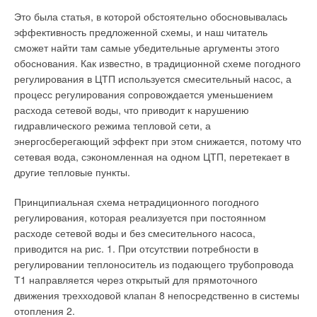
обычные батареи, не занимают лишнего места и имеют
а без них новации невозможны. Также еще предстоит
Это была статья, в которой обстоятельно обосновывалась
хороший дизайн. С экономичным бытовым универсальным
принять закон о теплоснабжении — он ожидается лишь к
эффективность предложенной схемы, и наш читатель
котлом, имеющим габаритные размеры 300×600×1100 мм,
осени следующего года. Впрочем, ряд регионов (в частности
сможет найти там самые убедительные аргументы этого
который при сжигании дров нагревает 4 м3 воды до
Москва) войдут в пилотный проект.
обоснования. Как известно, в традиционной схеме погодного
температуры 90–95 °C за 3–4 ч в зависимости от
регулирования в ЦТП используется смесительный насос, а
температуры внешнего воздуха, применяя радиаторы-
Власти столицы и сами хотят перейти на двухставочный
процесс регулирования сопровождается уменьшением
аккумуляторы, можно отопить здание до 700 м2.
тариф уже с 1 апреля 2009 г., чтобы отрегулировать его к
расхода сетевой воды, что приводит к нарушению
отопительному сезону следующего года. Чтобы ускорить ход
Экономичные бытовые универсальные котлы, радиаторы-
гидравлического режима тепловой сети, а
реформы, руководители холдинга «Комплексные
аккумуляторы, системы отопления с включением радиаторов
энергосберегающий эффект при этом снижается, потому что
энергетические системы» (КЭС), контролирующего
аккумуляторов в зданиях любой площади и этажности под
сетевая вода, сэкономленная на одном ЦТП, перетекает в
энергетические мощности в ряде регионов России, в
естественную циркуляцию теплоносителя разработаны
другие тепловые пункты.
основном на Урале и в Сибири, фактически предложили
автором.
прописать установку счетчиков в законе, как это уже сделано
Принципиальная схема нетрадиционного погодного
в европейских странах: те, кто не установит прибор, будут
регулирования, которая реализуется при постоянном
подвергаться штрафу.
Читайте по теме:
расходе сетевой воды и без смесительного насоса,
приводится на рис. 1. При отсутствии потребности в
→
Инвесторы не будут опасаться
Инверторные накопительные водонагреватели Royal
регулировании теплоноситель из подающего трубопровода
Thermo: чем отличаются три серии
Т1 направляется через открытый для прямоточного
ЖУРНАЛ СОК АВГУСТ 2026
В среде инвесторов вложения в тепловые активы все еще
→
Об утилизации тепловых отходов
движения трехходовой клапан 8 непосредственно в системы
ЖУРНАЛ СОК ИЮНЬ 2026
оцениваются как более рискованные, чем
отопления 2.
→
Совершенствование отопительно-вентиляционных