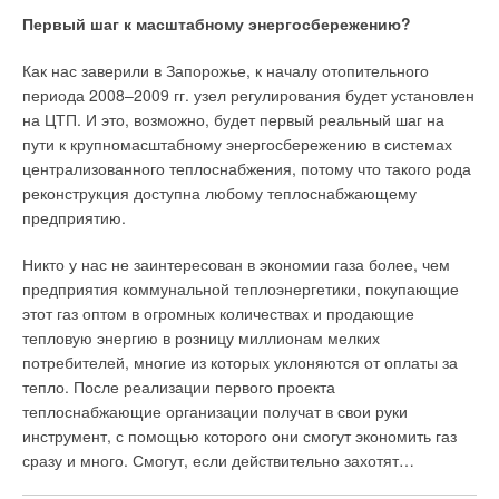
→
Об утилизации тепловых отходов
Первый шаг к масштабному энергосбережению?
ЖУРНАЛ СОК ИЮНЬ 2026
→
Совершенствование отопительно-вентиляционных
систем коррекцией процессов регулирования
Как нас заверили в Запорожье, к началу отопительного
ЖУРНАЛ СОК ИЮНЬ 2026
периода 2008–2009 гг. узел регулирования будет установлен
→
Теплотехнические характеристики лучисто-конвективной
на ЦТП. И это, возможно, будет первый реальный шаг на
панели при эксплуатации в действующей котельной
ЖУРНАЛ СОК ИЮНЬ 2026
пути к крупномасштабному энергосбережению в системах
→
Водонагреватель Royal Thermo Smalto Inverter:
централизованного теплоснабжения, потому что такого рода
интеллект, стиль и энергоэффективность
ЖУРНАЛ СОК ИЮНЬ 2026
реконструкция доступна любому теплоснабжающему
предприятию.
Никто у нас не заинтересован в экономии газа более, чем
предприятия коммунальной теплоэнергетики, покупающие
этот газ оптом в огромных количествах и продающие
Уведомления отключены
тепловую энергию в розницу миллионам мелких
потребителей, многие из которых уклоняются от оплаты за
Комментарии
тепло. После реализации первого проекта
теплоснабжающие организации получат в свои руки
В этой теме еще нет комментариев
инструмент, с помощью которого они смогут экономить газ
сразу и много. Смогут, если действительно захотят…
Добавить комментарий