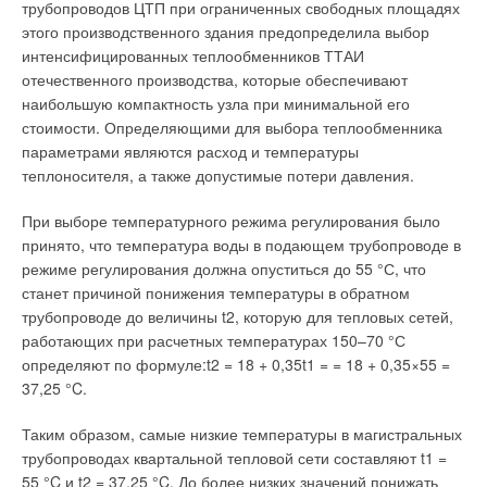
провинции.
трубопроводов ЦТП при ограниченных свободных площадях
этого производственного здания предопределила выбор
Кто будет платить?
интенсифицированных теплообменников ТТАИ
отечественного производства, которые обеспечивают
В ряде регионов уже накоплен опыт реализации основных
наибольшую компактность узла при минимальной его
задач реформы — отдельные города даже стали позитивным
стоимости. Определяющими для выбора теплообменника
примером для всей страны. В частности, наиболее острый
параметрами являются расход и температуры
вопрос финансирования повсеместной организации учета
теплоносителя, а также допустимые потери давления.
может быть решен по-разному. Понятно, что в подавляющем
большинстве случаев установку приборов учета оплачивает
При выборе температурного режима регулирования было
потребитель.
принято, что температура воды в подающем трубопроводе в
режиме регулирования должна опуститься до 55 °С, что
Например, согласно требованиям законодательства в
станет причиной понижения температуры в обратном
новостройках домовой теплосчетчик устанавливает
трубопроводе до величины t2, которую для тепловых сетей,
застройщик — тогда его стоимость входит в стоимость 1 м2 и
работающих при расчетных температурах 150–70 °С
практически незаметна для покупателя. Что же касается
определяют по формуле:t2 = 18 + 0,35t1 = = 18 + 0,35×55 =
зданий, построенных давно, то в них установка прибора
37,25 °C.
носит рекомендательный характер. Пока любой потребитель
может оплачивать услугу отопления как по фиксированному
Таким образом, самые низкие температуры в магистральных
тарифу, так и по показаниям теплосчетчика, установив его
трубопроводах квартальной тепловой сети составляют t1 =
даже в квартире (если позволяют технические условия).
55 °C и t2 = 37,25 °C. До более низких значений понижать