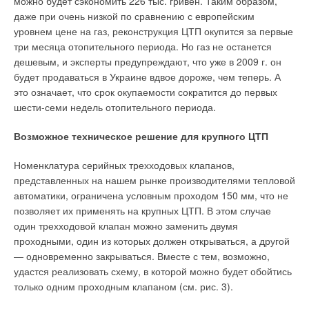
можно будет сэкономить 226 тыс. гривен. Таким образом,
прибором учета нам не надо проверять нагрузки
даже при очень низкой по сравнению с европейским
потребителей, считать квадратные метры и количество
уровнем цене на газ, реконструкция ЦТП окупится за первые
зарегистрированных жильцов, — говорит Вячеслав Степин,
три месяца отопительного периода. Но газ не останется
директор МУП «Теплоэнергия», тепловой сети Череповца, —
дешевым, и эксперты предупреждают, что уже в 2009 г. он
не надо перепроверять каждый документ, не надо держать
будет продаваться в Украине вдвое дороже, чем теперь. А
специалистов, которые бы этим занимались.
это означает, что срок окупаемости сократится до первых
шести-семи недель отопительного периода.
Со счетчиками куда проще: сколько тепла израсходовал —
за столько и заплатил».Таким образом, в рамках отдельного
Возможное техническое решение для крупного ЦТП
города удалось создать предпосылки для современных
коммерческих отношений в отрасли. До конца года
Номенклатура серийных трехходовых клапанов,
руководство «Теплоэнергии» намерено добиться установки
представленных на нашем рынке производителями тепловой
приборов учета тепла во всех домах, где они еще
автоматики, ограничена условным проходом 150 мм, что не
отсутствуют.
позволяет их применять на крупных ЦТП. В этом случае
один трехходовой клапан можно заменить двумя
Важность стандартизации
проходными, один из которых должен открываться, а другой
— одновременно закрываться. Вместе с тем, возможно,
Централизованная установка приборов учета позволяет
удастся реализовать схему, в которой можно будет обойтись
решить еще одну немаловажную проблему. Согласно
только одним проходным клапаном (см. рис. 3).
российскому законодательству потребитель вправе сам