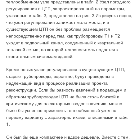
теплообменном узле представлены в табл. 2.Узел погодного
потребители отвечают за сохранность оборудования.
регулирования в ЦТП, запроектированный на параметры,
Правда, и здесь возникают определенные трудности. «Мы
указанные в табл. 2, представлен на рис. 2.Из рисунка видно,
тоже могли бы включить эти затраты в тариф, —
что узел регулирования занимает мало места, и в
комментирует Вячеслав Янков, директор филиала ОАО
существующем ЦТП он без проблем размещается
«Волжская ТГК», — но тогда получится, что за установку
непосредственно перед тем, как трубопроводы Т1 и Т2
приборов будут платить и те потребители, которые уже
уходят в подпольный канал, соединенный с квартальной
потратили деньги и установили себе счетчики: тариф же
тепловой сетью, по которой теплоноситель подается к
один для всех. А тот, кто игнорировал проблему, окажется в
отопительным системам зданий.
выигрыше. Так что по крайней мере в расчете тарифа на
2009 год подобные расходы не планируются».
Кроме новых узлов регулирования в существующем ЦТП,
старые трубопроводы, вероятно, будут приведены в
Передовой опыт
надлежащий вид в процессе реализации проекта
реконструкции. Если бы разность давлений в подающем и
Примером, когда задачу переоборудования жилых домов
обратном трубопроводах ЦТП не была столь близкой к
берет на себя муниципалитет, может служить проект
критическому для элеваторных вводов значению, можно
«Передача ведомственного жилищного фонда»,
было бы успешно применить теплообменный узел по
реализованный в 6 городах России, в частности в Череповце.
первому варианту с характеристиками, описанными в табл.
На кредит Международного банка реконструкции и развития
1.
в размере $ 32,2 млн в Череповце было реконструировано
677 жилых многоквартирных домов города (57 % от общего
Он был бы еще компактнее и вдвое дешевле. Вместе с тем,