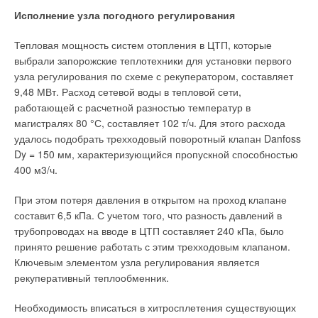
отражают истинное потребление энергии. А оно особенно
Исполнение узла погодного регулирования
высоко в домах с плохим утеплением, со старыми окнами: за
Ваш E-mail *
их замену так или иначе придется платить самим
Тепловая мощность систем отопления в ЦТП, которые
собственникам жилья или организациям, которые согласятся
выбрали запорожские теплотехники для установки первого
поддержать малоимущих граждан.
узла регулирования по схеме с рекуператором, составляет
9,48 МВт. Расход сетевой воды в тепловой сети,
Текст комментария
В перспективе все капиталовложения окупаются: практика
работающей с расчетной разностью температур в
показывает, что тотальное введение системы
магистралях 80 °С, составляет 102 т/ч. Для этого расхода
энергосбережения приводит к уменьшению потребления и,
удалось подобрать трехходовый поворотный клапан Danfoss
соответственно, даже к сокращению фактических доходов
Dy = 150 мм, характеризующийся пропускной способностью
поставщиков тепла. «Однако в целом выстраивание
400 м3/ч.
правильной системы теплоснабжения и на нас отразится
позитивно, — отмечает президент КЭС Михаил Слободин. —
При этом потеря давления в открытом на проход клапане
Спустя 3–5 лет мы сможем повысить свою эффективность».
составит 6,5 кПа. С учетом того, что разность давлений в
трубопроводах на вводе в ЦТП составляет 240 кПа, было
Пока на правительственном уровне обсуждаются только
принято решение работать с этим трехходовым клапаном.
предложения по учету тепла в обязательном порядке для
Ключевым элементом узла регулирования является
юридических лиц. Однако и для них установка счетчика
рекуперативный теплообменник.
стоимостью в несколько тысяч рублей — нередко немалые
деньги, особенно для предприятий малого бизнеса в
Необходимость вписаться в хитросплетения существующих