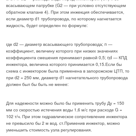
инженер МУП «Теплоэнергия». — И когда возникнет
всасывающем патрубке (G2 — при условно отсутствующем
неизбежная необходимость диспетчеризации, гораздо
обратном клапане 4). При этом инжекция обеспечивается,
проще будет объединить одинаковые приборы, чем десятки
если диаметр d1 трубопровода, по которому нагнетается
разных моделей».
жидкость, будет определен по формуле:
На сегодняшний момент большинство регионов России
находятся еще в начале пути к современному и
где d2 — диаметр всасывающего трубопровода; n —
экономичному теплоснабжению. Повсеместный расчет по
коэффициент, величину которого при низких значениях
приборам учета тепла и акционирование муниципальных
коэффициента смешения принимают равной 0,5; ηd — КПД
предприятий создадут предпосылки для цивилизованных
инжектора, величина которого принимается 0,15.Если бы
рыночных отношений в этой сфере.
схема с инжектором была применена в запорожском ЦТП, то
при d2 = 250 мм, диаметр d1 нагнетательного трубопровода
должен был бы быть не менее:
Тихоненко Ю.Ф., Гашо Е.Г. Энергосбережение в Москве: от
принятия Концепции — к системе мер в Городской целевой
программе // Энергосбережение, №6/2008.
Для надежности можно было бы применить трубу Ду = 150
мм со скоростью истечения воды 1,6 м/с при расходе G =
Читайте по теме:
102 т/ч. При этом гидравлическое сопротивление инжектора
не превысило бы 2 м вод. ст.Применив инжектор, можно
→
Инверторные накопительные водонагреватели Royal
уменьшить стоимость узла регулирования.
Thermo: чем отличаются три серии
ЖУРНАЛ СОК АВГУСТ 2026