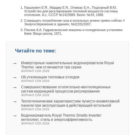
Гершкович Е.Я., Мардер Е.Я., Опимах Е.Н., Подгорный В.Ю.
Ваше имя *
Устройство для регулирования тепловой мощности системы
отопления. А.с. СССР №1423989. Бюлл. №34, 1988.
Сокращать потребление газа в котельных можно прямо сейчас //
Энергосбережение в зданиях, №2(33)/2007.
Пеклов А.А. Гидравлические машины и холодильные установки.
Ваш E-mail *
Киев: Вища школа, 1971.
Читайте по теме:
Текст комментария
→
Инверторные накопительные водонагреватели Royal
Thermo: чем отличаются три серии
ЖУРНАЛ СОК 2026
→
Об утилизации тепловых отходов
ЖУРНАЛ СОК 2026
→
Совершенствование отопительно-вентиляционных
систем коррекцией процессов регулирования
ЖУРНАЛ СОК 2026
→
Теплотехнические характеристики лучисто-конвективной
панели при эксплуатации в действующей котельной
ЖУРНАЛ СОК 2026
→
Водонагреватель Royal Thermo Smalto Inverter:
интеллект, стиль и энергоэффективность
ЖУРНАЛ СОК 2026