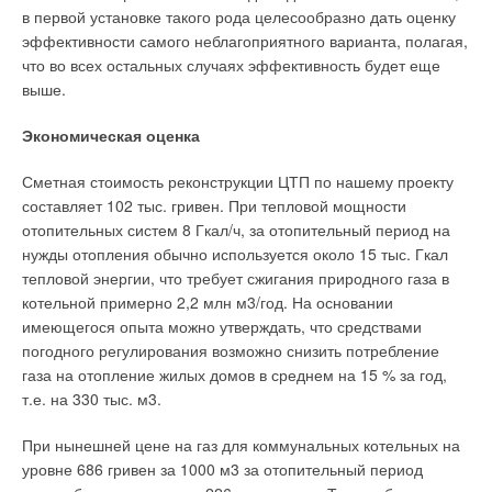
их количества).
в первой установке такого рода целесообразно дать оценку
эффективности самого неблагоприятного варианта, полагая,
«Мы отдали приоритет широкому внедрению приборного
что во всех остальных случаях эффективность будет еще
учета, а также автоматизации систем отопления и
выше.
горячего водоснабжения,
— говорит начальник отдела
аналитической работы департамента ЖКХ череповецкой
Экономическая оценка
мэрии Татьяна Тасенко,
— мерам по утеплению
трубопроводов, подвалов и подъездов. И время показало:
Сметная стоимость реконструкции ЦТП по нашему проекту
наш подход был самым удачным и взвешенным».
составляет 102 тыс. гривен. При тепловой мощности
отопительных систем 8 Гкал/ч, за отопительный период на
В результате удалось избежать и повышения тарифов на
нужды отопления обычно используется около 15 тыс. Гкал
коммунальные услуги, и переноса выплат по кредиту на
тепловой энергии, что требует сжигания природного газа в
плечи потребителей. Погашение кредита осуществляется за
котельной примерно 2,2 млн м3/год. На основании
счет экономии средств, которые ранее уходили на
имеющегося опыта можно утверждать, что средствами
аварийные ремонты и плановую замену оборудования. В
погодного регулирования возможно снизить потребление
частности, ультразвуковые приборы Multical, установленные
газа на отопление жилых домов в среднем на 15 % за год,
в череповецких домах, не требуют затрат на обслуживание:
т.е. на 330 тыс. м3.
даже спустя 10 лет в них нужно будет лишь заменить
батарейки.
При нынешней цене на газ для коммунальных котельных на
уровне 686 гривен за 1000 м3 за отопительный период
Также остался в прошлом целый пласт других проблем: «С