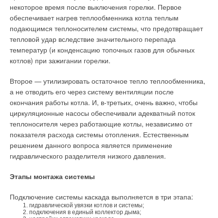
E.C
: По результатам эксперимента, поквартирное
некоторое время после выключения горелки. Первое
теплоснабжение признано одним из оптимальных решений
обеспечивает нагрев теплообменника котла теплым
для российских условий. Так что, я думаю, перспективы
подающимся теплоносителем системы, что предотвращает
здесь самые радужные. Сегодня опробованная нами
тепловой удар вследствие значительного перепада
система интенсивно развивается по всей России — ее взяли
температур (и конденсацию топочных газов для обычных
на вооружение в таких городах, как Смоленск, Брянск, Санкт-
котлов) при зажигании горелки.
Петербург, Екатеринбург, Нижний Новгород и других. Если
же говорить о нашей области, то в апреле 2007 года принята
Второе — утилизировать остаточное тепло теплообменника,
«Программа перевода на поквартирное отопление
а не отводить его через систему вентиляции после
многоквартирных жилых домов Белгородской области на
окончания работы котла. И, в-третьих, очень важно, чтобы
2007–2010 годы». В соответствии с ней к 2010 году в городах
циркуляционные насосы обеспечивали адекватный поток
и поселках Белгородчины на поквартирное отопление будет
теплоносителя через работающие котлы, независимо от
переведено еще 3096 квартир
показателя расхода системы отопления. Естественным
решением данного вопроса является применение
В России состоялась первая конференция для
гидравлического разделителя низкого давления.
проектировщиков
Этапы монтажа системы
25 сентября с.г. в г. Сочи состоялась первая в России
конференция для проектировщиков, посвященная вопросам
Подключение системы каскада выполняется в три этапа:
устройства поквартирных систем теплоснабжения
гидравлической увязки котлов и системы;
подключения в единый коллектор дыма;
многоэтажных жилых домов. Учредителями мероприятия