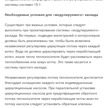
непростых климатических условиях?
системы составит 15:1.
Текст комментария
E.C
: Сейчас в Белгородской области мы проводим полевые
Необходимые условия для «модулируемого» каскада
испытания новой линейки газовых котлов Ariston — моделей
Genus Premium, Genus, Clas и Egis. Надо сказать, что в
Существуют три важных условия, которые следует
процессе тестирования оборудование эксплуатировалось в
выполнить при проектировании системы «модулируемого»
экстремальных условиях, запрещенных разработчиком. Мы
каскада. Во-первых, подводки магистралей и контроллеров
устанавливали котлы в помещениях без отделки, запускали
должны быть реализованы так, чтобы была возможна
их при отрицательной температуре (–5 °С), заставляли
независимая регулировка циркуляции потока через каждый
работать на максимально загрязненной воде…
котел. Вода не должна циркулировать через неработающий
котел, иначе тепло теплоносителя будет рассеиваться через
И газовые котлы, разработанные в Италии, прекрасно
теплообменник или кожух котла. Это также касается и
выдержали эти испытания! По итогам тестов конструкция
системы простого каскада.
оборудования несколько модифицировалась с учетом
российских реалий. Был установлен дополнительный фильтр
Независимая регулировка потока теплоносителя достигается
для воды, изменены характеристики предохранительного
благодаря оснащению каждого котла индивидуальным
клапана и каждый котел укомплектован
циркуляционным насосом. При параллельной установке
конденсатосборником. В целом, могу сказать, что за
циркуляционных насосов для предотвращения обратного
минувшие годы эксплуатации оборудования Ariston каких-
потока теплоносителя через неработающие котлы вниз по
либо серьезных поломок отмечено не было.
потоку насосов следует установить обратные клапаны.