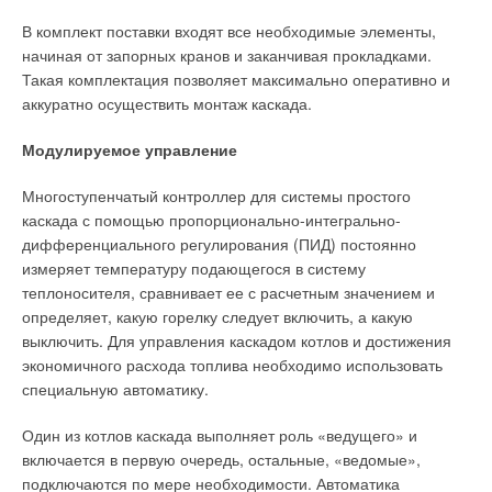
Башаев, представители жилищно-коммунальной структуры
Чеченской республики А. Тарамов, С. Аблиев и Южного
В комплект поставки входят все необходимые элементы,
энергетического центра РАО «ЕЭС России» А. Исраилов.
начиная от запорных кранов и заканчивая прокладками.
Всего мероприятие посетили 120 представителей
Такая комплектация позволяет максимально оперативно и
государственных структур, проектных, монтажных и
аккуратно осуществить монтаж каскада.
сервисных организаций из различных регионов России.
Модулируемое управление
Многоступенчатый контроллер для системы простого
Читайте по теме:
каскада с помощью пропорционально-интегрально-
→
Комфорт и экономия с конденсационными технологиями
дифференциального регулирования (ПИД) постоянно
ЖУРНАЛ СОК ОКТЯБРЬ 2016
измеряет температуру подающегося в систему
→
Elco — новый бренд конденсационных котлов на
теплоносителя, сравнивает ее с расчетным значением и
российском рынке
ЖУРНАЛ СОК СЕНТЯБРЬ 2016
определяет, какую горелку следует включить, а какую
→
Солнечное теплоснабжение в мире и в России
выключить. Для управления каскадом котлов и достижения
ЖУРНАЛ СОК АВГУСТ 2013
→
экономичного расхода топлива необходимо использовать
Настенные двухконтурные газовые котлы. Обзор рынка
ЖУРНАЛ СОК АВГУСТ 2013
специальную автоматику.
→
Однофазные проточные водонагреватели. Обзор рынка
ЖУРНАЛ СОК ИЮНЬ 2013
Один из котлов каскада выполняет роль «ведущего» и
включается в первую очередь, остальные, «ведомые»,
подключаются по мере необходимости. Автоматика