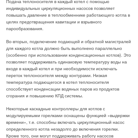
Подача теплоносителя в каждый котел с помощью
Насколько удобна эта система для самих жильцов? Как
индивидуальных циркуляционных насосов позволяет
с введением «поквартирки» изменилась оплата
повышать давление в теплообменнике работающего котла в
коммунальных услуг?
целях предотвращения кавитации и взрывного
парообразования.
E.C
: Я уверен, что, внедряя в Белгородской области систему
поквартирного теплоснабжения, мы делаем благое дело.
Во-вторых, подключение подающей и обратной магистралей
Жители построенных нами домов давно уже забыли про
для каждого котла должно быть выполнено параллельно
неудобства ежегодных «профилактических» отключений
(особенно при использовании конденсационных котлов). Это
горячей воды. Одна из основных выгод для жильцов
позволяет поддерживать одинаковую температуру воды на
поквартирного отопления — это то, что они платят лишь за
входе в каждый котел и при необходимости исключать
те тепло и воду, которые реально получили. Технически это
переток теплоносителя между контурами. Низкая
осуществляется довольно просто — в каждой квартире стоят
температура подающегося в котел теплоносителя
расходомеры газа и воды, и при расчете учитываются лишь
способствует конденсации водяных паров из продуктов
их показания. В итоге при этой системе оплата по основным
сгорания и повышению КПД системы.
позициям — отоплению и ГВС — снижается не менее чем в
два-три раза.
Некоторые каскадные контроллеры для котлов с
модулируемыми горелками оснащены функцией «выдержки
Евгений Степанович, на Ваш взгляд, какое будущее
времени», т.е. способны включать циркуляционный насос
ожидает этот, без сомнения, успешный эксперимент?
определенного котла незадолго до включения горелки.
Кроме того, они могут поддерживать работу насосов