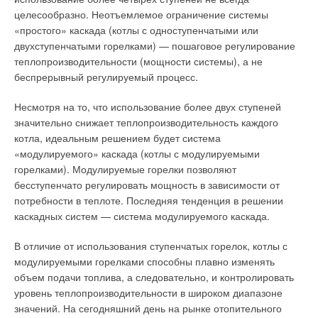
целесообразно. Неотъемлемое ограничение системы
Расширенная электроника управления
E.C
: Очень важный фактор — выбор партнеров по поставке
«простого» каскада (котлы с одноступенчатыми или
оборудования. Безусловно, огромное значение также имеет
двухступенчатыми горелками) — пошаговое регулирование
Магнитный клапан оснащен современной электроникой,
качество самого оборудования, его надежность в условиях
теплопроизводительности (мощности системы), а не
которая преобразует входной сигнал от контроллера в
российского климата. Перед тем, как выбрать поставщиков
беспрерывный регулируемый процесс.
движение штока клапана. С помощью настроек на
газовых котлов для нашего проекта, мы проводили
электронной плате привода определяется требуемое
переговоры с несколькими компаниями, в т.ч. с «Мерлони
Несмотря на то, что использование более двух ступеней
поведение клапана для конкретной установки. Магнитный
Термосанитари Русь», производителем котлов
Ariston
.
значительно снижает теплопроизводительность каждого
клапан можно использовать с контроллером со всеми
котла, идеальным решением будет система
видами стандартных управляющих плавных сигналов.
Сегодня я с удовольствием могу сказать, что эта компания
«модулируемого» каскада (котлы с модулируемыми
не только смогла предложить нам оптимальное соотношение
горелками). Модулируемые горелки позволяют
цены и качества, но и наладить оптимальную программу
бесступенчато регулировать мощность в зависимости от
Читайте по теме:
сервисного обслуживания «на месте».
потребности в теплоте. Последняя тенденция в решении
каскадных систем — система модулируемого каскада.
→
10 крупнейших моделей ВЭУ 2017 года
Бытует мнение, что вопрос организации сервисного
ЖУРНАЛ СОК ДЕКАБРЬ 2017
обслуживания является одним из ключевых при
→
В отличие от использования ступенчатых горелок, котлы с
Автоматизация офисных помещений с учётом
изменяющегося назначения площадей
осуществлении подобных проектов?
модулируемыми горелками способны плавно изменять
ЖУРНАЛ СОК НОЯБРЬ 2017
объем подачи топлива, а следовательно, и контролировать
→
Промышленные котлы в инновационном тепличном
E.C
: Да, на мой взгляд, это очень важный вопрос, имеющий
хозяйстве
уровень теплопроизводительности в широком диапазоне
ЖУРНАЛ СОК ИЮЛЬ 2017
для нас особое значение. При выборе партнера для
значений. На сегодняшний день на рынке отопительного
→
Термически активированные системы зданий