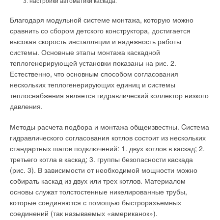
настройки автоматики каскада.
выступили компания Ariston и Проектный, конструкторский и
научно-исследовательский институт «СантехНИИпроект». На
Благодаря модульной системе монтажа, которую можно
конференции обсуждались как технические, так и
сравнить со сбором детского конструктора, достигается
нормативные аспекты внедрения индивидуального
высокая скорость инсталляции и надежность работы
теплоснабжения.
системы. Основные этапы монтажа каскадной
теплогенерирующей установки показаны на рис. 2.
Сотрудники «СантехНИИпроекта» рассказали о
Естественно, что основным способом согласования
преимуществах и экономической обоснованности
нескольких теплогенерирующих единиц и системы
применения поквартирного отопления, а также особенностях
теплоснабжения является гидравлический коллектор низкого
монтажа и специальных требованиях, необходимых для
давления.
установки и безопасной эксплуатации оборудования.
Специалисты компании Ariston затронули вопросы
Методы расчета подбора и монтажа общеизвестны. Cистема
применения водонагревателей и отопительных котлов в
гидравлического согласования котлов состоит из нескольких
российских условиях, их основные параметры, устройство и
стандартных шагов подключений: 1. двух котлов в каскад; 2.
режимы работы.
третьего котла в каскад; 3. группы безопасности каскада
(рис. 3). В зависимости от необходимой мощности можно
Кроме того, участники мероприятия представили результаты
собирать каскад из двух или трех котлов. Материалом
совместно реализованной программы поквартирного
основы служат толстостенные никелированные трубы,
отопления в Белгороде. В конференции также приняли
которые соединяются с помощью быстроразъемных
участие заместитель главы администрации г. Грозный C.
соединений (так называемых «американок»).