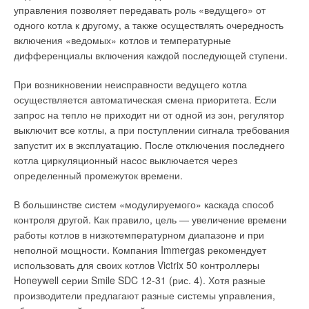
управления позволяет передавать роль «ведущего» от
одного котла к другому, а также осуществлять очередность
включения «ведомых» котлов и температурные
Уведомления отключены
дифференциалы включения каждой последующей ступени.
Комментарии
При возникновении неисправности ведущего котла
В этой теме еще нет комментариев
осуществляется автоматическая смена приоритета. Если
запрос на тепло не приходит ни от одной из зон, регулятор
выключит все котлы, а при поступлении сигнала требования
Добавить комментарий
запустит их в эксплуатацию. После отключения последнего
котла циркуляционный насос выключается через
Ваше имя *
определенный промежуток времени.
В большинстве систем «модулируемого» каскада способ
Ваш E-mail *
контроля другой. Как правило, цель — увеличение времени
работы котлов в низкотемпературном диапазоне и при
неполной мощности. Компания Immergas рекомендует
использовать для своих котлов Victrix 50 контроллеры
Текст комментария
Honeywell серии Smile SDC 12-31 (рис. 4). Хотя разные
производители предлагают разные системы управления,