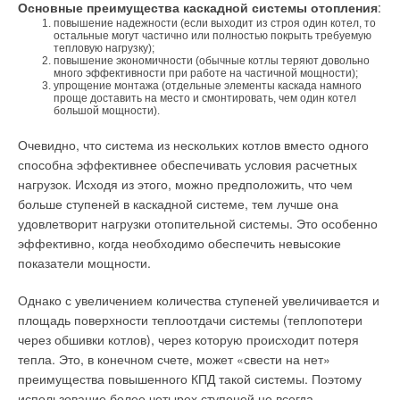
Основные преимущества каскадной системы отопления
:
система, и еще 2000 готовятся к сдаче.
показывает опыт, срок эксплуатации магнитного клапана в
повышение надежности (если выходит из строя один котел, то
два раза больше срока эксплуатации электромоторного
остальные могут частично или полностью покрыть требуемую
Как известно, еще несколько лет назад не существовало
привода с механической коробкой.
тепловую нагрузку);
повышение экономичности (обычные котлы теряют довольно
нормативной базы, которая бы регламентировала
много эффективности при работе на частичной мощности);
поквартирное отопление. Сильно ли это мешало
Независимый по давлению клапан
упрощение монтажа (отдельные элементы каскада намного
проще доставить на место и смонтировать, чем один котел
работе?
большой мощности).
Для соответствия высоким требованиям точности и
E.C
надежности в системах теплоснабжения, плунжер клапана
: Действительно, в то время в российских ГОСТах,
Очевидно, что система из нескольких котлов вместо одного
СНиПах и СанПИНах был большой пробел в области
компенсирован по давлению. Это значит, что управление не
способна эффективнее обеспечивать условия расчетных
поквартирного отопления. Прежде всего, существовал
зависит от действующего перепада давления на клапане. В
нагрузок. Исходя из этого, можно предположить, что чем
запрет на использование газовых котлов в домах выше пяти
результате в клапане не возникает гидравлического шума, и
больше ступеней в каскадной системе, тем лучше она
этажей. Имелось и множество других неясностей, например,
клапан абсолютно точно управляет даже очень маленькой
удовлетворит нагрузки отопительной системы. Это особенно
с проектированием систем дымоудаления. Соответствующие
мощностью.
эффективно, когда необходимо обеспечить невысокие
поправки и нормы были приняты только спустя два года
показатели мощности.
Клапан с большим диапазоном управления
после того, как мы начали эксперимент — и во многом с
Однако с увеличением количества ступеней увеличивается и
учетом нашего опыта. Сегодня тем, кто устанавливает
Магнитный клапан своим диапазоном управления в пять раз
площадь поверхности теплоотдачи системы (теплопотери
системы поквартирного отопления, работать гораздо проще.
превышает лучшие стандартные клапаны (1:1000 против
через обшивки котлов), через которую происходит потеря
1:200). Это положительно влияет на управление при почти
А какие факторы, на Ваш взгляд, имеют решающее
тепла. Это, в конечном счете, может «свести на нет»
закрытом клапане, что предотвращает возникновение
значение при проведении эксперимента, подобного
преимущества повышенного КПД такой системы. Поэтому
гидравлического шума.
белгородскому?
использование более четырех ступеней не всегда