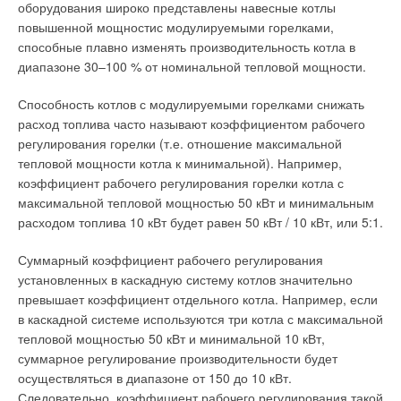
поставки газового отопительного оборудования мы
оборудования широко представлены навесные котлы
ЖУРНАЛ СОК ИЮНЬ 2017
→
учитывали и этот фактор. Большинство производителей, как
Изменение парадигмы проектирования
повышенной мощностис модулируемыми горелками,
ЖУРНАЛ СОК ОКТЯБРЬ 2016
правило, право на сервисное обслуживание проданных
способные плавно изменять производительность котла в
котлов оставляют за собой. Вы представляете, сколько
диапазоне 30–100 % от номинальной тепловой мощности.
неудобств это причиняет и дилерам, и покупателям, которые
пользуются этим оборудованием?
Способность котлов с модулируемыми горелками снижать
расход топлива часто называют коэффициентом рабочего
Без организации «правильного» сервиса с обучением
регулирования горелки (т.е. отношение максимальной
Уведомления отключены
персонала на местах этот эксперимент закончился бы
тепловой мощности котла к минимальной). Например,
плачевно. Подход компании Ariston к сервисному
Комментарии
коэффициент рабочего регулирования горелки котла с
обслуживанию оказался для нас оптимальным. В Белгород
максимальной тепловой мощностью 50 кВт и минимальным
приезжали специалисты компании из Москвы, чтобы обучить
расходом топлива 10 кВт будет равен 50 кВт / 10 кВт, или 5:1.
В этой теме еще нет комментариев
наш персонал, ознакомить с запасными частями к
оборудованию, объяснить, как лучше поступить в тех или
Суммарный коэффициент рабочего регулирования
иных ситуациях. Кстати, очень полезным, на мой взгляд,
установленных в каскадную систему котлов значительно
Добавить комментарий
нововведением оказалось то, что большая часть запчастей к
превышает коэффициент отдельного котла. Например, если
новой линейке газовых котлов Ariston взаимозаменяема, что
в каскадной системе используются три котла с максимальной
Ваше имя *
снимает массу проблем с их обслуживанием.
тепловой мощностью 50 кВт и минимальной 10 кВт,
суммарное регулирование производительности будет
А как вообще оборудование итальянской компании,
осуществляться в диапазоне от 150 до 10 кВт.
Ваш E-mail *
разработанное в теплой стране, работает в наших
Следовательно, коэффициент рабочего регулирования такой