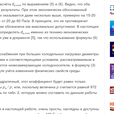
нных компенсаторов. При этом данные, приведённые в
расчёта
d
по выражениям (5) и (6). Видно, что оба
в.опт
 доказательствами, что ещё раз показывает
 результаты. При этом экономически обоснованный
ора публикации) на рынке.
х оказывается даже несколько выше, примерно на 15-20
от 20 до 60 Па/м. В принципе, это не противоречит
в статье, были компенсаторы марки ST-BM. Хотелось бы
там обозначена как максимально допустимая. В настоящее
и их пригодности к эксплуатации.
 определять
d
именно из технико-экономических
в.опт
я уже в документе [5], так что использование формулы (6)
е и производимые компанией ООО «Производственное
ci Ayvaz Endustriyel Mamuller Sanayi Ticaret A.S.,
имой аккредитованной Научно-испытательной
оснабжения при больших холодильных нагрузках диаметры
итехтест КСМ», протокол испытаний №349/14 от
ными и соответствующими условиям, рассматриваемым в
уются низкозамерзающие холодоносители, в формулу (3)
я учёта изменения физических свойств среды.
лись на подтверждение ВБР (вероятности безотказной
вадратичный, этот коэффициент будет равен только
ды
ρ
/
ρ
, или, поскольку величина
ρ
считается равной 972
а
испытаний:
ь по табл. 2, которую можно составить по данным работы
—
1150, фактическая
—
1150.
 в настоящей работе, очень просты, наглядны и доступны
1150, фактическая
—
1150».