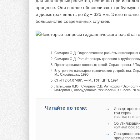
для инженерных расчётов, особенно при использо
процессе. Они вполне обеспечивают требуемую т
Обработка результатов испытаний выполнена в с
и диаметрах вплоть до d
= 325 мм. Этого вполне
K
протокола мы видим, что компенсаторы являются
большинстве современных случаев.
отопления.
Уважаемые коллеги, просим вас быть внима
компенсаторов, так как от этого зависят до
трубопровода.
Авторы полагают, что эта статья
Самарин О.Д. Гидравлические расчёты инженерных с
Самарин О.Д. Расчёт похерь давления в трубопровод
Проектирование тепловых сетей: Справ. проект. / Под
Внутренние санитарно-технические устройства: Справ
Хромов Б.С. Экспертиза сильфонных компенсаторов д
М.: Схройиздах, 1990.
СНиП 2.04.07-86*. — М.: ГУП ЦПП, 1994.
Латышева Л.Ю., Смирнов С.В. Антифриз «Эко- сол» 
→
Читайте по теме:
Инверторные н
материалы, оборудование, технологии XXI века, №7/
три серии
ЖУРНАЛ СОК АВ
→
Об утилизации
→
Читайте по теме:
ЖУРНАЛ СОК ИЮ
Инверторные н
→
три серии
Совершенство
ЖУРНАЛ СОК 20
процессов ре
→
ЖУРНАЛ СОК ИЮ
Об утилизации
→
ЖУРНАЛ СОК 20
Теплотехничес
→
эксплуатации 
Совершенство
ЖУРНАЛ СОК ИЮ
процессов ре