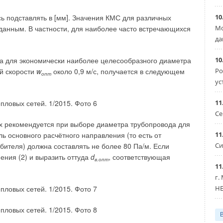
о-испытательной лаборатории конструкционных
кол испытаний №349/14 от 09.10.2014
10
ь подставлять в [мм]. Значения КМС для различных
Мо
анным. В частности, для наиболее часто встречающихся
да
.
10
ула для экономически наиболее целесообразного диаметра
Ро
ой скорости
w
около 0,9 м/с, получается в следующем
опт
енсаторов должна проводиться на расстоянии от
2D
до
ус
н
11
й опорой не должно превышать 14
D
, расстояние между
Се
н
и не может превышать 2
D
. Когда требуется
ках рекомендуется при выборе диаметра трубопровода для
н
ьшено.
11
ь основного расчётного направления (то есть от
Си
бителя) должна составлять не более 80 Па/м. Если
убопровода в осевом направлении без заклинивания и
ения (2) и выразить оттуда
d
, соответствующая
в.опт
азор между трубой и направляющими элементами опоры
11
ми Ду ≤ 100 мм и 1,6 мм для Ду ≥ 125 мм.
г.
HE
прессе недавно был опубликован материал [1],