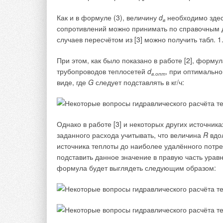
независимой аккредитованной Научн
материалов «Политехтест КСМ», прото
Как и в формуле (3), величину
d
необходимо здес
в
сопротивлений можно принимать по справочным д
случаев пересчётом из [3] можно получить табл. 1
Монтаж направляющих опор
При этом, как было показано в работе [2], форм
трубопроводов теплосетей
d
, при оптимальн
в.опт
Установка направляющих опор относительно комп
виде, где
G
следует подставлять в кг/ч:
4D
, где
D
— диаметр трубы.
н
н
Расстояние между первой и второй направляюще
остальными направляющими скользящими опорам
Однако в работе [3] и некоторых других источни
стабилизация труб, расстояние может быть умен
заданного расхода учитывать, что величина
R
вдол
источника теплоты до наиболее удалённого потре
Опора должна обеспечивать плавное движение тр
подставить данное значение в правую часть уравн
излишних люфтов в поперечном направлении. З
формула будет выглядеть следующим образом:
не должен превышать 1,0 мм для труб с диаметра
По следам сомнительной публикации
В отечественной специализированной отраслевой 