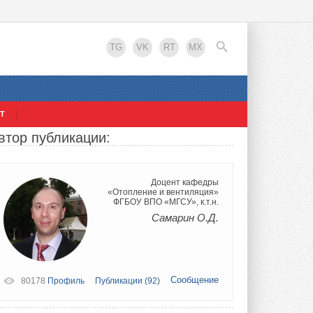
TG
VK
RT
MX
Т
втор публикации:
EN
Доцент кафедры
«Отопление и вентиляция»
ФГБОУ ВПО «МГСУ», к.т.н.
Самарин О.Д.
Сообщение
80178
Профиль
Публикации (92)