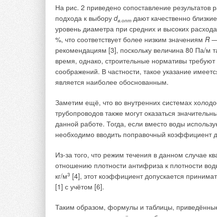
«очерняющий» некоторых производителей сильфо
На рис. 2 приведено сопоставление результатов 
этой статье, не были подкреплены существенными
подхода к выбору
d
дают качественно близкие
в.опт
недобросовестное поведение конкурента (инициат
уровень диаметра при средних и высоких расхода
%, что соответствует более низким значениям
R
— 
Одними из компенсаторов, которые упоминались 
рекомендациям [3], поскольку величина 80 Па/м 
внести ясность именно по данным компенсаторам 
время, однако, строительные нормативы требуют
соображений. В частности, такое указание имеетс
Сильфонные компенсаторы ST-BM, разработанны
является наиболее обоснованным.
объединение «СанТермо» совместно с компанией Ha
сертифицированы и прошли испытания в независ
Заметим ещё, что во внутренних системах холод
лаборатории конструкционных материалов «По- л
трубопроводов также могут оказаться значитель
09.10.2014.
данной работе. Тогда, если вместо воды использ
необходимо вводить поправочный коэффициент дл
Испытания компенсаторов ST-BM-25 Ду25 проводи
работы) при осевом перемещении -45/+5 мм.
Из-за того, что режим течения в данном случае к
отношению плотности антифриза к плотности во
Далее приводим выдержку из данного протокола 
кг/м
3
[4], этот коэффициент допускается принимат
[1] с учётом [6].
«Образец №1. Наработка циклов: назначенная
Таким образом, формулы и таблицы, приведённые
Образец №2. Наработка циклов: назначенная
—