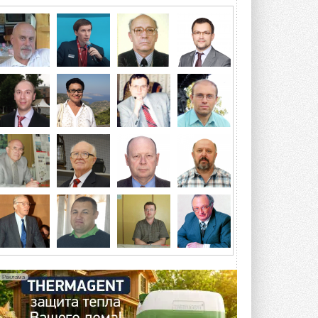
геотермальную энергию
Природосберегающие технологии ...
ВЧЕРА
Для Арктики создали
технологию защиты
ветрогенераторов от аварий
Разработка учитывает влияние
мерзлоты, обледенения и снеговых ...
ВЧЕРА
Гибридный тепловой насос PV/T
с одним общим испарителем
Исследователи предложили
конструкцию двухисточникового ...
5 АВГУСТА 2026
21-й ежегодный форум
«ЦОД-2026»
Мероприятие пройдет 2-3 сентября в
отеле Radisson Slavyanskaya. Форум
посетит более двух тысяч участников ...
Реклама
5 АВГУСТА 2026
Китайская Shenling представила