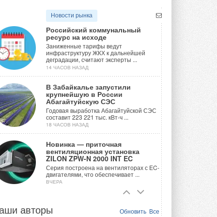
Новости рынка
Российский коммунальный
ресурс на исходе
Заниженные тарифы ведут
инфраструктуру ЖКХ к дальнейшей
деградации, считают эксперты ...
14 ЧАСОВ НАЗАД
В Забайкалье запустили
крупнейшую в России
Абагайтуйскую СЭС
Годовая выработка Абагайтуйской СЭС
составит 223 221 тыс. кВт-ч ...
18 ЧАСОВ НАЗАД
Новинка — приточная
вентиляционная установка
ZILON ZPW-N 2000 INT EC
Серия построена на вентиляторах с EC-
двигателями, что обеспечивает ...
ВЧЕРА
Учёные ЮУрГУ создали
каскадную установку,
аши авторы
Обновить
Все
объединяющую солнечную и