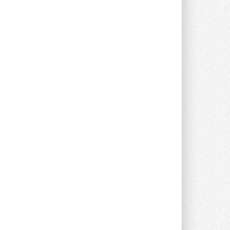
25 спортсменов, выступающих в
прыжках с трамплина и лыжном
двоеборье на международных ...
29 ИЮЛЯ 2026
Новый фирменный магазин
Midea открылся в Сургуте
Компания «Даичи» совместно с
партнером «Энердрим» открыла новый
фирменный магазин Midea в Сургуте ...
29 ИЮЛЯ 2026
Токио — лидер по
интенсивности использования
кондиционеров
Данные получены в ходе очередного
опроса Daikin о восприятии жары ...
28 ИЮЛЯ 2026
CDU производства LG прошёл
валидацию NVIDIA для ИИ-дата-
центров
Компания становится официальным
партнёром NVIDIA по системам ...
28 ИЮЛЯ 2026
В Великобритании предлагают