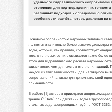
На российском рынке предложено большое количе
удельного гидравлического сопротивлени
секрет, что между ними присутствует конкуренци
отопления для подтверждения их точности
недобросовестно, ссылаясь на сомнительные экс
различных подходов к определению оптим
особенности расчёта потерь давления на м
Производство сильфонных компенсаторов
Производство сильфонных компенсаторов должно
Основной особенностью наружных тепловых сете
«Отопление, вентиляция и кондиционирование во
являются значительно более высокие диаметры те
есть их следует изготавливать из многослойного
воды, который, как правило, соответствует квадр
Многослойный сильфон и наличие стабилизатора 
того, в тепловых сетях оказывается также более 
присутствуют в конструкции компенсатора. Также
этого для гидравлического расчёта наружных се
и наружным кожухом. Некоторые производители о
зависимости, чем для систем отопления зданий. 
предварительно растягивают его и фиксируют ст
каждой из этих зависимостей, для наглядного выя
штифт, предотвращающий скручивание сильфона
сопротивлений, а также для дополнительной оце
применимости.
На эксплуатационный ресурс компенсаторов влия
есть ресурс зависит от следующих из них:
В работе [1] автором приводится аппроксимацио
трение
R
[Па/м] при движении воды в трубопрово
температура;
стальных водогазопроводных труб по ГОСТ 3262:
величины смещения;