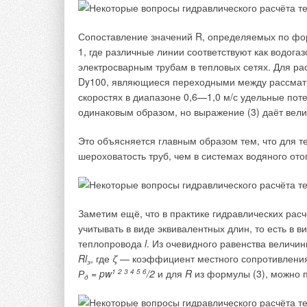
α
— коэффициент линейного расширения стали, 
Сопоставление значений R, определяемых по форм
— максимальная температура носителя, °C;
t
—
1, где различные линии соответствуют как водога
min
среды, °C; 0,9 — коэффициент запаса, учитываю
электросварным трубам в тепловых сетях. Для ра
Dy100, являющиеся переходными между рассматр
Компенсаторы должны быть смонтированы с учёт
скоростях в диапазоне 0,6—1,0 м/с удельные пот
направляющему потоку. Несоосность компенсатор
одинаковым образом, но выражение (3) даёт вел
мм.
Это объясняется главным образом тем, что для т
Компенсаторы устанавливаются непосредственно
шероховатость труб, чем в системах водяного отоп
от пролёта на участке между неподвижными опор
неподвижной опорой, сила трения труб F3, дейс
трения на неподвижные опоры действуют F1 (сила
Заметим ещё, что в практике гидравлических рас
(центробежная сила).
учитывать в виде эквивалентных длин, то есть в 
Разделение трубопровода на участки помогает п
теплопровода
l
. Из очевидного равенства величи
боковых сил. Чтобы противостоять боковому давл
Rl
, где
ζ
— коэффициент местного сопротивления 
э
соответствующие направляющие опоры.
Р
=
pw
1 2 3 4 5 6
/2
и для
R
из формулы (3), можно 
д
Сильфонные компенсаторы марки ST-