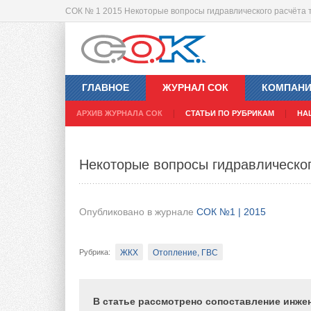
СОК № 1 2015 Некоторые вопросы гидравлического расчёта 
Сильфонные компенсаторы для сто
ГЛАВНОЕ
ЖУРНАЛ СОК
КОМПАН
Опубликовано в журнале
СОК №1 | 2015
АРХИВ ЖУРНАЛА СОК
СТАТЬИ ПО РУБРИКАМ
НА
Отопление, ГВС
Рубрика
:
Некоторые вопросы гидравлическог
Арматура, фитинги
Тэги
:
Эта статья является кратким пособием для
Опубликовано в журнале
СОК №1 | 2015
Содержащаяся в ней информация поможет 
отопления и горячего водоснабжения, обл
ЖКХ
Отопление, ГВС
Рубрика
:
эксплуатации.
В статье рассмотрено сопоставление инже