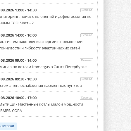
Samsung выпускает VRF-
систему DVM на R32
.08.2026 13:00 - 14:30
Вебинар
Линейка включает семь типоразмеров
ниторинг, поиск отклонений и дефектоскопия по
производительностью от 22,4 до 56 кВт.
Суммарная длина трубопроводов ...
нным ТЛО. Часть 2
3 АВГУСТА 2026
.08.2026 14:00 - 16:00
Вебинар
«СиСофт Девелопмент» подвел
ль систем накопления энергии в повышении
итоги конкурса студенческих
проектов «ТИМ-лидеры 2026»
тойчивости и гибкости электрических сетей
Новый сезон конкурса «ТИМ-лидеры»
стартует уже в сентябре 2026 года ...
.08.2026 09:00 - 14:00
Семинар
3 АВГУСТА 2026
минар по котлам Immergas в Санкт-Петербурге
«Русклимат» укрепляет
партнёрство за Уралом
.08.2026 09:30 - 10:30
Вебинар
Президент Омского землячества в
стемы теплоснабжения населенных пунктов
Москве Михаил Тимошенко посетил
Омск с трёхдневным рабочим визитом ...
31 ИЮЛЯ 2026
.08.2026 10:00 - 17:00
Семинар
 Мытищи - Настенные котлы малой мощности
Carrier модернизирует
RMES, COPA
флагманский чиллер AquaEdge
19XR
Чиллер получил новую версию,
работающую на хладагенте R1234ze ...
Выставки
31 ИЮЛЯ 2026