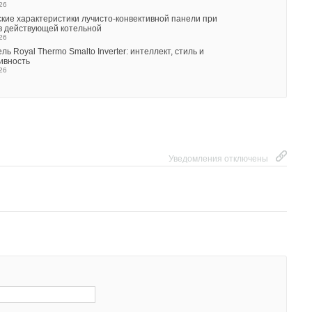
26
тва РЕХАУ: как цифровые технологии помогают защитить рынок
кие характеристики лучисто-конвективной панели при
НЬ 2026
в действующей котельной
26
ь Royal Thermo Smalto Inverter: интеллект, стиль и
ивность
26
Уведомления отключены
Уведомления отключены