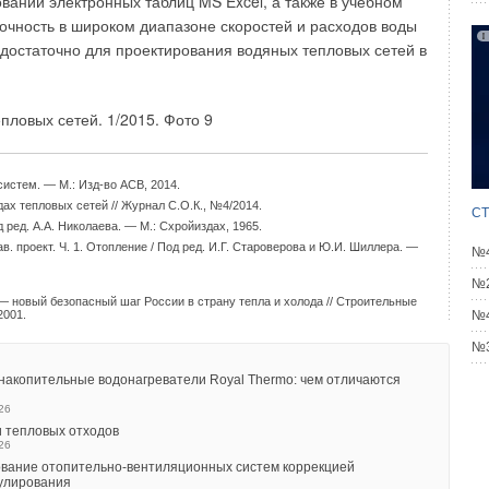
вании электронных таблиц MS Excel, а также в учебном
очность в широком диапазоне скоростей и расходов воды
оответствии с требованиями ГОСТ 28697-90. На основании
 достаточно для проектирования водяных тепловых сетей в
 полностью пригодными для использования в системах
тельнее при выборе производителя сильфонных
лгосрочность и бесперебойность функционирования
 будет полезна проектным и строительным организациям.
истем. — М.: Изд-во АСВ, 2014.
ах тепловых сетей // Журнал С.О.К., №4/2014.
СТ
 ред. А.А. Николаева. — М.: Схройиздах, 1965.
. проект. Ч. 1. Отопление / Под ред. И.Г. Староверова и Ю.И. Шиллера. —
ля систем отопления // С.О.К., №11/2014.
№4
№2
— новый безопасный шаг России в страну тепла и холода // Строительные
акопительные водонагреватели Royal Thermo: чем отличаются
№4
2001.
ГУСТ 2026
№3
 тепловых отходов
НЬ 2026
акопительные водонагреватели Royal Thermo: чем отличаются
вание отопительно-вентиляционных систем коррекцией
26
гулирования
НЬ 2026
 тепловых отходов
26
кие характеристики лучисто-конвективной панели при
в действующей котельной
вание отопительно-вентиляционных систем коррекцией
НЬ 2026
гулирования