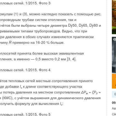
мм/(м°С);
L
— длина зоны (участка) компенсации, м;
t
улам (1) и (3), можно наглядно показать с помощью рис.
max
 минимальная температура носителя или окружающей
зопроводным трубам систем отопления, так и
щий неточности расчёта и погрешности монтажа.
счётов были выбраны четыре диаметра Dy50, Dy65, Dy80 и
иваемыми типами трубопроводов. Видно, что при
ом правильной ориентации по отношению к
ери давления в обоих случаях изменяются практически
а относительно трубопровода допускается не более 1,5
ичину
R
примерно на 16-20 % больше.
еплосетей принята более высокая эквивалентная
 рядом с неподвижной опорой на расстоянии
L
= 200 мм
ления, а именно — 0,5 вместо 0,2 мм [3, 4].
ами. Если сильфонный компенсатор находится рядом с
твующая на неподвижную опору, равна нулю. Кроме силы
 давления), F2 (сопротивление материала), F4
чётов тепловых сетей местные сопротивления принято
виде добавки
l
к длине соответствующего участка
э
редотвратить напряжения, обусловленные действием
ны потерь давления на местном сопротивлении
ΔР
=
ζР
=
м
д
ению на обоих концах, надо использовать
(КМС), с учётом выражения для динамического давления
09
получить формулу для вычисления
l
:
э
Ав
BM сертифицированы и прошли испытания в
сэ