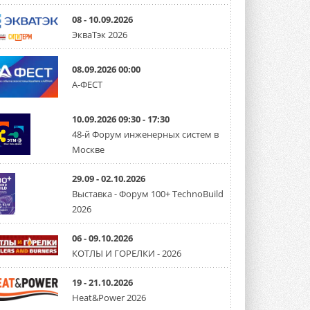
08 - 10.09.2026
Mitsubishi расширяет
ЭкваТэк 2026
направление систем
охлаждения для ЦОД
Mitsubishi Electric создаёт в США новую
08.09.2026 00:00
компанию MEHITS US Inc. ...
31 ИЮЛЯ 2026
А-ФЕСТ
США запретили использование
иностранных инверторов
10.09.2026 09:30 - 17:30
28 июля 2026 года Федеральная
48-й Форум инженерных систем в
комиссия по связи США (FCC) обновила
Москве
свой специальный перечень Covered ...
31 ИЮЛЯ 2026
29.09 - 02.10.2026
Уже через месяц в России
Выставка - Форум 100+ TechnoBuild
можно будет устанавливать
2026
солнечные панели в МКД
С 1 сентября снимается запрет на
микрогенерацию в многоквартирных ...
06 - 09.10.2026
30 ИЮЛЯ 2026
КОТЛЫ И ГОРЕЛКИ - 2026
Канальные вентиляторы с ЕС-
двигателями Sysimple TRS EC
19 - 21.10.2026
Poti
Heat&Power 2026
Новинка от Системэйр —