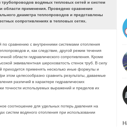
ство компенсаторов от различных производителей, и не
я трубопроводов водяных тепловых сетей и систем
я, причём некоторые поставщики конкурируют
 и области применения. Проведено сравнение
пертизы и недостоверные данные.
ального диаметра теплопроводов и представлены
естных сопротивлениях в тепловых сетях.
 быть основано на новом Своде Правил 60.13330.2012
й по сравнению с внутренними системами отопления
здуха» и актуализированной версии СНиП 41.01-2003, то
плопроводов и, как следствие, другой режим течения
 сильфона и оснащать стабилизаторами.
атичной области гидравлического сопротивления. Кроме
— далеко не единственные атрибуты, которые
высокой эквивалентная шероховатость стенок труб. В силу
 компенсатор должен быть оборудован внутренней гильзой
тей приходится применять несколько иные формулы и
блегчают монтаж компенсаторов, а именно — они
При этом целесообразно сравнить результаты, даваемые
опорным кольцом. Ещё одним атрибутом может являться
вления различий в характере гидравлических
.
нки точности используемых выражений и пределов их
ют различные многочисленные факторы и причины, то
нное соотношение для удельных потерь давления на
дах систем водяного отопления при использовании
Н