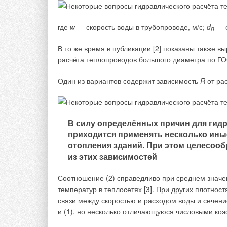
рабочее давление;
предварительное растяжение (если 
имеющаяся продолжительность цик
где
w
— скорость воды в трубопроводе, м/с;
d
— е
гидроудар и повышение давления;
B
термический удар;
В то же время в публикации [2] показаны также в
коррозия;
скручивающие силы трубопровода, 
расчёта теплопроводов большого диаметра по ГО
квалификация специалистов, произв
Один из вариантов содержит зависимость
R
от ра
Производство сильфонных компенсат
60.13330.2012 «Отопление, вентиляци
актуализированной версии СНиП 41.01-
В силу определённых причин для гидр
многослойного сильфона и оснащать
приходится применять несколько ины
отопления зданий. При этом целесооб
из этих зависимостей
Правильность расчёта
Соотношение (2) справедливо при среднем значен
Очень важно произвести правильный расчёт уста
температур в теплосетях [3]. При других плотно
поэтажно. Монтаж компенсаторов начинается с ра
связи между скоростью и расходом воды и сечени
нагрева, который рассчитывается по формуле:
и (1), но несколько отличающуюся числовыми к