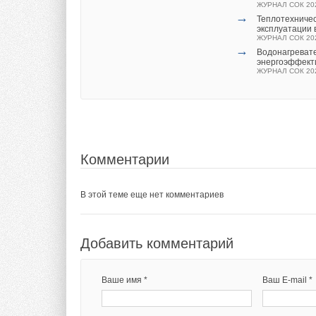
→
ЖУРНАЛ СОК 20
Система Качес
→
от подделок
Теплотехничес
ЖУРНАЛ СОК ИЮ
эксплуатации 
ЖУРНАЛ СОК 20
→
Водонагревател
энергоэффект
ЖУРНАЛ СОК 20
Комментарии
В этой теме еще нет комментариев
Комментарии
В этой теме еще нет комментариев
Добавить комментарий
Ваше имя *
Ваш E-mail *
Добавить комментарий
Ваше имя *
Ваш E-mail *
Текст комментария