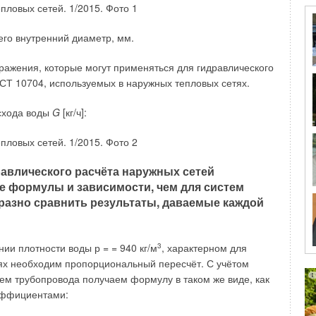
компенсатор растягивали);
ла напряжений;
го внутренний диаметр, мм.
ыражения, которые могут применяться для гидравлического
действующие на сильфон компенсатора;
СТ 10704, используемых в наружных тепловых сетях.
одивших сборку.
схода воды
G
[кг/ч]:
оров должно быть основано на СП
я и кондиционирование воздуха» и
2003, то есть их следует изготавливать из
авлического расчёта наружных сетей
 стабилизаторами
е формулы и зависимости, чем для систем
разно сравнить результаты, даваемые каждой
ии плотности воды р = = 940 кг/м
3
, характерном для
новки компенсаторов, неподвижных и направляющих опор
стях необходим пропорциональный пересчёт. С учётом
счёта удлинения трубопровода AL [мм] вследствие
ем трубопровода получаем формулу в таком же виде, как
оэффициентами: