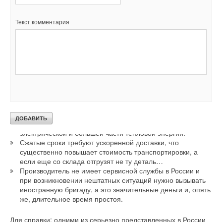
5. Запасные части и сервис — есть ли жизнь после
бала?
Сервис и наличие запасных частей, инструментов и
Текст комментария
принадлежностей (ЗИП)—элементы, на которые многие
обращают свое драгоценное внимание после запуска мини-
ТЭЦ, и, собственно, по факту возникновения проблем с
техническим обслуживанием установок. Ниже представлены
самые распространенные ситуации, к которым приводит
подобное легкомысленное поведение при возникновении
неисправностей:
Запасных частей в России нет— нужно доставлять с
производства. В итоге, все это время на объекте нет
электрической и большей части тепловой энергии.
Сжатые сроки требуют ускоренной доставки, что
существенно повышает стоимость транспортировки, а
если еще со склада отгрузят не ту деталь…
Производитель не имеет сервисной службы в России и
при возникновении нештатных ситуаций нужно вызывать
иностранную бригаду, а это значительные деньги и, опять
же, длительное время простоя.
Для справки: одними из серьезно представленных в России