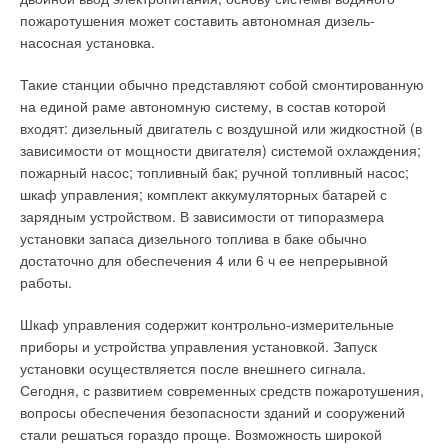
будет вынужден поднимать цены до того уровня, что и
серьезные последствия некачественного проекта:
пожаротушения может составить автономная дизель-
специализированные фирмы. Второй вариант — смотреть на
насосная установка.
Уменьшение межремонтного моторесурса двигателя, его
продажи кондиционеров как на временный заработок.
поломка
Такие станции обычно представляют собой смонтированную
У ТД с мая по сентябрь спад продаж бытовой техники,
на единой раме автономную систему, в состав которой
Вероятные причины:
поэтому они и берутся за продажу кондиционеров в летний
входят: дизельный двигатель с воздушной или жидкостной (в
период. И вроде бы накладных расходов нет. Подбор
зависимости от мощности двигателя) системой охлаждения;
не учтены пусковые токи энергопотребляющего
кондиционера покупателям осуществляют исходя из
пожарный насос; топливный бак; ручной топливный насос;
оборудования;
формулы 1 кВт на 10 м
2
,не понимая, что мощность зависит
шкаф управления; комплект аккумуляторных батарей с
недостаточная вентиляция машинного зала;
от площади остекления, величины тепловыделений,
не учтены особенности работы первичных двигателей
зарядным устройством. В зависимости от типоразмера
назначения помещения. Качественный монтаж стоит около
(поршневой двигатель или турбина) мини-ТЭЦ.
установки запаса дизельного топлива в баке обычно
$200, для него используется дорогостоящий инструмент
достаточно для обеспечения 4 или 6 ч ее непрерывной
стоимостью $3500, который амортизируется, и опыт
Низкая эффективность мини-ТЭЦ
работы.
подобной работы.
Вероятные причины:
Шкаф управления содержит контрольно-измерительные
С переходом на 410-й фреон прибыльность у магазинов от
приборы и устройства управления установкой. Запуск
продаж кондиционеров резко упадет. При монтаже
слишком большой запас мощности;
установки осуществляется после внешнего сигнала.
тепло летом не используется;
кондиционера на 22-м фреоне еще возможны некие
Сегодня, с развитием современных средств пожаротушения,
неправильный подбор единичной мощности
вольности монтажа: не вакуумировать трассу, а просто
вопросы обеспечения безопасности зданий и сооружений
генерирующего оборудования.
продуть ее фреоном или азотом — трасса не очень длинная,
стали решаться гораздо проще. Возможность широкой