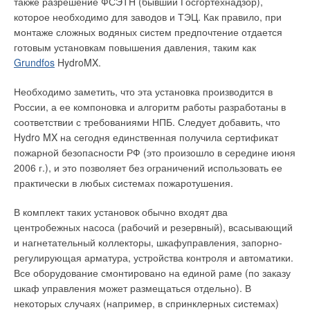
счет электростанцию Причем она создается для
также разрешение ФСЭТН (бывший Госгортехнадзор),
Ваш E-mail *
заказчиком. Например, «Газпром»,— у него абсолютно все
энергоснабжения стороннего потребителя — строящегося
которое необходимо для заводов и ТЭЦ. Как правило, при
планово. Если строится какое-либо здание, оно должно быть
завода
, — рассказывает А.Е.Супрунов, генеральный
монтаже сложных водяных систем предпочтение отдается
оснащено, т.е. элитное жилье, крупный корпоративный
директор ЗАО «Промышленная Группа «АСК».—
На
готовым установкам повышения давления, таким как
Текст комментария
заказчик — это рынки, слабо подверженные сезонности.
основании договоренностей в течение 10 лет владелец
Grundfos
HydroMX.
электростанции будет продавать электроэнергию итепло
Другое дело, владельцы типового жилья: никогда в жизни не
заводу по тарифам ниже рыночных, после чего выйдет из
Необходимо заметить, что эта установка производится в
купят кондиционер зимой. Если же человека «припрет», он
проекта. А владельцы завода еще в течение не менее 20 лет
России, а ее компоновка и алгоритм работы разработаны в
побежит в первую попавшуюся же фирму, чтобы откупиться
смогут пользоваться преимуществами собственной
соответствии с требованиями НПБ. Следует добавить, что
от кошмара — жары. Причем, первый вопрос для него не
электростанции»
.
Hydro MX на сегодня единственная получила сертификат
«Сколько стоит?», а «Когда поставят?» Еще один путь не
пожарной безопасности РФ (это произошло в середине июня
упустить заказчика— предложить ему в момент пика продаж
Плюс этого способа выглядит весьма привлекательно: своих
2006 г.), и это позволяет без ограничений использовать ее
купить мобильные кондиционеры, а при первой же
средств не требуется. Такое преимущество не может пройти
практически в любых системах пожаротушения.
возможности — сделать качественный монтаж
бесследно. Привлекая стороннего инвестора, вы
кондиционера.
автоматически теряете финансовый и оперативный контроль
В комплект таких установок обычно входят два
над мини-ТЭЦ. Вывод: чаши весов выбора уравновешены
центробежных насоса (рабочий и резервный), всасывающий
Какова доля продаж кондиционеров в розничной сети
плюсом и минусом. Выбор за вами.
и нагнетательный коллекторы, шкафуправления, запорно-
через торговые дома?
регулирующая арматура, устройства контроля и автоматики.
Безавансовый кредит
Все оборудование смонтировано на единой раме (по заказу
Г.Литвинчук
: Через ТД проходит 20–25% всех продаваемых
шкаф управления может размещаться отдельно). В
кондиционеров. Я не вижу перспектив продаж таким
Интересный вариант для заказчиков с качественным
некоторых случаях (например, в спринклерных системах)