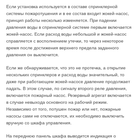
отвезти в сервис. Хотя зачастую такие предложения звучат
с ним частью прибыли. В реальности, для подтверждения
Если установка используется в составе спринклерной
по телефону, я сам слышал. Должна приехать
серьезных намерений инициатора, ему требуется вложить
системы пожаротушения и в ее состав входит жокей-насос,
профессиональная бригада, посмотреть, что случилось с
около 30% бюджета строительства. Плюсы: своих средств
принцип работы несколько изменяется. При падении
кондиционером, установить причину поломки и
для начала проекта инвестировать не требуется, расходы
давления воды в спринклерной системе первым включается
отремонтировать на месте.
гасятся за счет денежных средств, генерируемых мини-ТЭЦ.
жокей-насос. Если расход воды небольшой и жокей-насос
Минусы: инвестор должен быть уверен в серьезности ваших
справляется с восполнением утечки, то через некоторое
Так что человек за вторым кондиционером в своей жизни
намерений. Убедить его в этом зачастую требует
время после достижения верхнего предела заданного
никогда не пойдет в ТД, потому что как правило
значительных усилий.
давления он выключится.
единственное, что ему могут предложить после поломки
первого кондиционера — это продать второй кондиционер.
«Сборные» финансы
Если же обнаруживается, что это не протечка, а открытие
Кондиционер — не тот товар, который может «продаваться в
нескольких спринклеров и расход воды значительный, то
упаковке». Есть опыт ряда стран. Например, Сингапур,
В реальности для каждого конкретного случая
даже при работающем жокей-насосе давление продолжает
который можно сравнить с Японией по уровню развития,
разрабатывается собственная финансовая схема,
падать. В этом случае, по сигналу второго реле давления,
чистоте, комфорту. В начале 80-х там начал активно
являющаяся смесью различных финансовых инструментов.
включается пожарный насос. Резервный агрегат включается
развиваться рынок кондиционеров.
Убежден, что у серьезных игроков на рынке малой
в случае невыхода основного на рабочий режим.
энергетики этот вопрос должен быть решен.Плюсы и минусы
Независимо от того, потушен пожар или нет, пожарные
Сперва 80% рынка кондиционеров контролировали
зависят от соотношения ингредиентов этого финансового
насосы сами не отключаются, их необходимо выключить
магазины, сегодня же они контролируют лишь 15% рынка.
коктейля.
вручную со шкафа управления.
Это направление «сдулось», потому что когда пошли замены
кондиционеров, выяснилось, что необходим сервис. В
3. Проектирование миниТЭЦ— от взлета до падения
На переднюю панель шкафа выводится индикация о