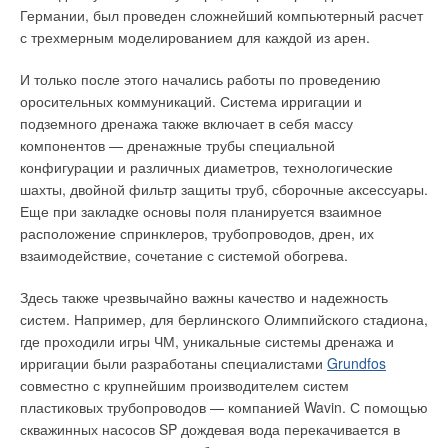
Чугунные напольные газовые котлы серии Delta AT, ATE,
финансовой системы РФ.
Германии, был проведен сложнейший компьютерный расчет
AG, ATB
с атмосферной горелкой мощностью от 14 до 180
с трехмерным моделированием для каждой из арен.
кВт. Котлы Delta AT мощностью 14–52 кВт с пьезорозжигом.
Эту проблему решает в настоящий момент Госдума, в
Они просты и удобны в обслуживании. Имеют малый вес.
которой рассматривается законопроект «О финансовом
И только после этого начались работы по проведению
Максимально допустимая разница температур между
оздоровлении организаций жилищно-коммунального
оросительных коммуникаций. Система ирригации и
прямой и обратной линиями отопления составляет 45°C.
комплекса РФ». В его рамках, кроме прочего,
подземного дренажа также включает в себя массу
Максимальная мощность котла обеспечивается при
предполагается реструктуризация задолженности
компонентов — дренажные трубы специальной
давлении газа 12 мбар.
организаций ЖКХ по налогам и сборам и обязательным
конфигурации и различных диаметров, технологические
платежам. Подобное финансовое оздоровление должно
шахты, двойной фильтр защиты труб, сборочные аксессуары.
Предусмотрена возможность подключения погодозависимой
послужить поддержкой в технологической модернизации и
Еще при закладке основы поля планируется взаимное
автоматики, комнатных регуляторов и программаторов, а
развитии данных объектов, повышая их привлекательностьв
расположение спринклеров, трубопроводов, дрен, их
также дополнительной электронной платы с функциями
глазах инвесторов. Что сделает возможным внедрение более
взаимодействие, сочетание с системой обогрева.
«зима-лето», «управление двухнасосной схемой»,
эффективного оборудования для котельных, применения
«управление бойлером косвенного нагрева». Котлы Delta
качественных материалов для новых теплотрасс и установки
Здесь также чрезвычайно важны качество и надежность
ATЕ 14–180 кВт с электророзжигом.
систем учета тепла.
систем. Например, для берлинского Олимпийского стадиона,
где проходили игры ЧМ, уникальные системы дренажа и
Котлы двухступенчатые, имеют встроенную
Современные решения проблемы тепла
ирригации были разработаны специалистами
Grundfos
погодозависимую автоматику, датчик наружной температуры
совместно с крупнейшим производителем систем
(в комплекте автоматики ATЕ 14–52 кВт), режим: «зима/
Пословица «Все новое — это хорошо забытое старое» верна
пластиковых трубопроводов — компанией Wavin. С помощью
лето», функции самодиагностики, выбега насоса в режиме
в данном случае и для решения проблемы отопления. Его
скважинных насосов SP дождевая вода перекачивается в
ГВС и в режиме отопления, защиты от замерзания,
суть заключается в возращении к «старому» способу