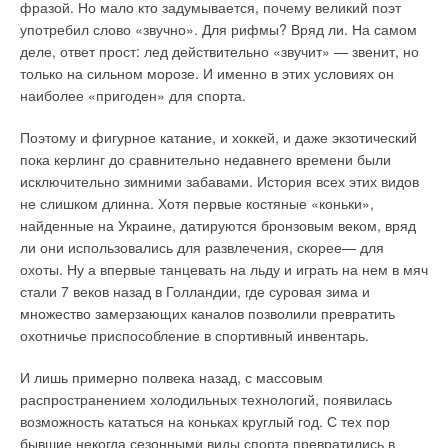
А места он потребует не больше, чем водонагреватель,
фразой. Но мало кто задумывается, почему великий поэт
→
Двухконтурные настенные газовые котлы. Обзор рынка
который приобрели уже многие на случай отключения
употребил слово «звучно». Для рифмы? Вряд ли. На самом
ЖУРНАЛ СОК СЕНТЯБРЬ 2012
горячего водоснабжения. С точки зрения заботы об
→
Бойлеры косвенного нагрева для настенных котлов
деле, ответ прост: лед действительно «звучит» — звенит, но
ЖУРНАЛ СОК ЯНВАРЬ 2012
окружающей среде поквартирное отопление не только
только на сильном морозе. И именно в этих условиях он
→
Отопительные котлы с чугунным теплообменником и
экономит значительные объемы газового топлива, но и
наиболее «пригоден» для спорта.
газовой горелкой
значительно сокращает выбросы в атмосферу. К примеру,
ЖУРНАЛ СОК НОЯБРЬ 2011
→
Расширение модельного ряда Alphatherm серии Delta
установленные в Воронеже котлы
Ariston
Genia Maxi
Поэтому и фигурное катание, и хоккей, и даже экзотический
ЖУРНАЛ СОК ИЮЛЬ 2010
позволяют значительно снизить эмиссию оксидов азота и
пока керлинг до сравнительно недавнего времени были
диоксида углерода по сравнению с автономными
исключительно зимними забавами. История всех этих видов
котельными.
не слишком длинна. Хотя первые костяные «коньки»,
найденные на Украине, датируются бронзовым веком, вряд
Применение при оснащении квартир оборудованием
ли они использовались для развлечения, скорее— для
моделей с закрытой камерой сгорания и принудительным
охоты. Ну а впервые танцевать на льду и играть на нем в мяч
Уведомления отключены
отводом дымовых газов позволяет при монтаже
стали 7 веков назад в Голландии, где суровая зима и
Комментарии
воспользоваться коаксиальным дымоотводом, который
множество замерзающих каналов позволили превратить
эффективно обеспечивает одновременно и подачу воздуха,
охотничье приспособление в спортивный инвентарь.
и вывод продуктов сгорания. Сторон, заинтересованных в
В этой теме еще нет комментариев
решении вопроса отопления, несколько.
И лишь примерно полвека назад, с массовым
распространением холодильных технологий, появилась
Пользователям необходимо тепло, поставщику газа —
Добавить комментарий
возможность кататься на коньках круглый год. С тех пор
исправные платежи, коммунальщики стремятся наладить
бывшие некогда сезонными виды спорта превратились в