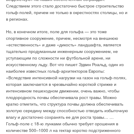
Следствием этого стало достаточно быстрое строительство
гольф-полей, причем не только в окрестностях столицы, но и
в регионах.
Но, в конечном итоге, поле для гольфа — это тоже
спортивное сооружение, причем, несмотря на внешнюю
«естественность» и даже «дикость» ландшафта, является
тщательно продуманным инженерным сооружением, не
уступающим по сложности ни футбольной арене, ни
искусственному льду. Вот что пишет Эдвин Роальд, один из
наиболее известных гольф-архитекторов Европы:
«Вследствие интенсивной нагрузки на газон на гольф-полях,
которая заключается в чрезвычайно короткой стрижке и
интенсивном пешеходном движении, очень важно, чтобы
плодородность почвы обеспечивала рост травы. Можно
кратко отметить, что структура почвы должна обеспечивать
золотую середину между способностью отводить избыточную
влагу и достаточно сохранять ее для роста травы… …
Гольф-поле с 18-ю лунками обычно требует орошения в
количестве 500–1000 л на гектар коротко подстриженного