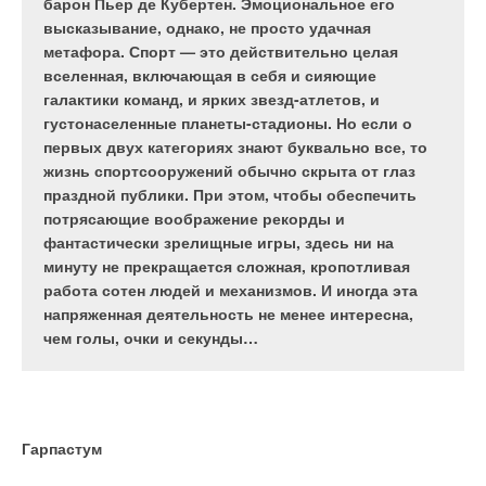
водонагревателей и горелок, предназначенных
барон Пьер де Кубертен. Эмоциональное его
служб. А в последнее время жесткая связь между
для работы на всех видах топлива. Это
высказывание, однако, не просто удачная
вопросом о состоянии систем жизнеобеспечения и
надежность, качество, гарантийный срок до пяти
метафора. Спорт — это действительно целая
неэффективным использованием энергоресурсов
лет, отличное сервисное обслуживание,
вселенная, включающая в себя и сияющие
заставила обратить на себя внимание многих
рекламная поддержка и грамотно выстроенная
галактики команд, и ярких звезд-атлетов, и
общественных организаций.
дистрибуция.
густонаселенные планеты-стадионы. Но если о
первых двух категориях знают буквально все, то
жизнь спортсооружений обычно скрыта от глаз
праздной публики. При этом, чтобы обеспечить
потрясающие воображение рекорды и
Почему не экономим?
Оборудование торговой марки
Alphatherm
соответствует
фантастически зрелищные игры, здесь ни на
международным стандартам качества ISO 2001/ 9001, имеет
минуту не прекращается сложная, кропотливая
Самым крупным потребителем энергоресурсов в условиях
сертификат соответствия Госстандарта России и Разрешение
работа сотен людей и механизмов. И иногда эта
нашей страны является коммунальная отрасль. Реформа
Федеральной службы по экологическому, технологическому
напряженная деятельность не менее интересна,
ЖКХ движется своим чередом, однако ситуацию,
и атомному надзору. Торговая линейка Alphatherm
чем голы, очки и секунды…
складывающуюся внутри комплекса, все чаще вместо
формировалась с учетом климатических и технических
тяжелой называют уже критической. По данным
особенностей России (перебоев в электроснабжении,
Минрегионразвития РФ, в среднем по России физический
неравномерном и низком давлении в газопроводе) и
износ котельных достиг уже 55%, коммунальных сетей
требований клиента: наличие современных функций,
водопровода — 65%, канализации и тепловых сетей — 63%,
экономичное энергопотребление, доступная цена,
Гарпастум
электрических сетей — 58%, водопроводных насосных
современный дизайн, простая система управления, удобство