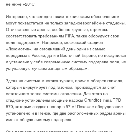
отопления, и на треть ниже автономного. Важным
не ниже +20°С.
Напольные чугунные котлы серии Beta
:
преимуществом является отсутствие значительных потерь
тепла при транспортировке, т.к. котел находится в
Интересно, что сегодня таким техническим обеспечением
с электророзжигом — котел Beta ATE (60–100 кВт)
непосредственной близости от получателя.
могут похвастаться не только западноевропейские стадионы.
чугунный, одноступенчатый, надежный, довольно
Отечественные арены, особенно крупные, стремясь
выгодный по цене. 100 %-я мощность при давлении газа
Проблема нерационального использования энергоносителя
соответствовать требованиям FIFA, также оборудуют свои
12 мбар;
также отпадает: сам пользователь заинтересован в
котел Beta ATEB (25–42 кВт) со встроенным баком-
поля подогревом. Например, московский стадион
установлении оптимальной в квартире температуры, ведь
накопителем. Первичный теплообменник чугунный,
«Локомотив», на сегодняшний день один из самых
лишнее тепло — лишние траты. Установка оборудования
вторичный — пластинчатый с повышенной мощностью.
передовых в России, да и в Восточной Европе, не поскупился
Благодаря системе Aqua Premium котел имеет очень
передовых производителей решает проблему
и установил у себя современную систему подогрева поля, не
высокую производительность. Например, котел
неэффективного сгорания газа, присущую нашим котельным
уступающую лучшим западным образцам.
мощностью 42 кВт выдает горячей воды до 1300 л/ч при
старой постройки.
∆t = 30 K. Котел «умный», с погодозависимой
Здешняя система многоконтурная, причем обогрев гликоля,
регулировкой, возможностью подключения различных
Уровень КПД таких котлов составляет 92–94%, что
датчиков, с задачей работы по часам, температурными
который циркулирует под газоном, производится за счет
соответствует не только российскому ГОСТу 30735–2001, но
кривыми и т.д. Высококачественный чугун обеспечивает
остаточного тепла системы отопления. Для этого на
и европейской директиве 92/42/ЕЕС «По требованиям КПД
малый вес котла;
стадионе установлены мощные насосы Grundfos типа TPD
котел напольный чугунный Beta PX с наддувной горелкой
для новых водогрейных котлов, работающих на жидком или
570, которые создают напор в 57 м! Похожее оборудование
(23–73 кВт), в зависимости от горелки может работать на
газообразном топливе». Для жильцов подобная система
установлено и в Пензе, где две расположенных рядом арены
газу, дизельном топливе либо комбинированно. Высокое
предполагает в основном лишь плюсы. Прежде всего,
имеют общую систему подогрева.
качество чугуна. Имеет возможность подключения
недовольных системой начисления коммунальных платежей
бойлера косвенного нагрева.
становится все больше.
Она полностью автоматизирована, а ее особенностью