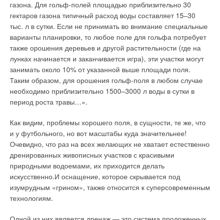
газона. Для гольф-полей площадью приблизительно 30
гектаров газона типичный расход воды составляет 15–30
тыс. л в сутки. Если не принимать во внимание специальные
варианты планировки, то любое поле для гольфа потребует
также орошения деревьев и другой растительности (где на
лунках начинается и заканчивается игра), эти участки могут
занимать около 10% от указанной выше площади поля.
Таким образом, для орошения гольф-поля в любом случае
необходимо приблизительно 1500–3000 л воды в сутки в
период роста травы…»
.
Как видим, проблемы хорошего поля, в сущности, те же, что
и у футбольного, но вот масштабы куда значительнее!
Очевидно, что раз на всех желающих не хватает естественно
дренированных живописных участков с красивыми
природными водоемами, их приходится делать
искусственно.И оснащение, которое скрывается под
изумрудным «грином», также относится к суперсовременным
технологиям.
Одной из них является дренаж — это система проложенных