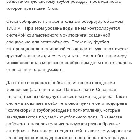
разветвленную систему трубопроводов, протяженность
заклинивания циркуляционных насосов, легионеллы. К
индивидуального отопления и горячего водоснабжения, но в
которой превышает 5 км.
автоматике предусмотрено подключение комнатных
«новом» исполнении. На начальном этапе поквартирные
программаторов.
системы за неимением нормативной базы и необходимого
Стоки собираются в накопительный резервуар объемом
опыта вводились в рамках эксперимента.
1700 м
3
. При этом уровень воды в нем контролируется
Максимальная мощность котла обеспечивается при
системой компьютерного мониторинга, созданной
давлении газа 12 мбар. Энергонезависимый котел Delta AG
Но удачные результаты применения данного способа
специально для этого объекта. Поскольку футбол
мощностью 14–52 кВт для гравитационных систем. Простой
теплоснабжения в строительстве как кирпичного,
интернационален, а игровой сезон длится уже практически
и удобный в обслуживании, имеет малый вес. Для
монолитного, так и блочно-панельного жилья стимулировали
круглый год, приходится следить за тем, чтобы, к примеру,
уменьшения сопротивлений гидравлический тракт котла
его популярность и привели к волне проектов в разных
московское поле морозным ноябрьским днем не отличалось
обработан гальванически. Котел Delta ATB мощностью 14–37
регионах. Так, в Воронежской области с 2005 г. в жилых
от весеннего французского.
кВт с пьезорозжигом. Имеет встроенный бойлер косвенного
домах установлено 2768 индивидуальных отопительных
нагрева на 100 л, насос ГВС.
приборов. Специалисты компании «Сантол»,
Для этого в странах с неблагоприятными погодными
осуществляющей в этом районе программу по внедрению
условиями (а это почти вся Центральная и Северная
Интересен своей максимальной простотой и минимальным
поквартирных систем отопления на базе котлов Ariston,
Европа) газоны оборудуются системами подогрева. Такая
набором автоматических функций. Но, несмотря на это,
проводили анализ различных систем.
система включает в себя тепловой пункт и сети подогрева
имеет полный набор элементов безопасности (по перегреву,
(коллекторы и трубопроводы из полиэтилена), которые
опрокидыванию тяги, антиблокировке насоса и т.д.), режимы
В нем сравнивалась стоимость капитальных затрат на
закладываются под газон футбольного поля. В качестве
«зима/лето». Максимальная мощность котла также
теплоснабжение в расчете на квадратный метр жилья. По
рабочего теплоносителя используются разнообразные
обеспечивается при давлении газа 12 мбар.
данным «Сантол», эти затраты при поквартирном решении в
антифризы. Благодаря специальной технике регулирования
Привлекательная цена.
два раза ниже, чем при организации центрального
на поверхности поддерживается постоянная температура —