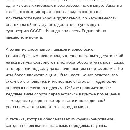
свою работу, государство торопится завершить реформу
Ваше имя *
одни из самых любимых и востребованных в мире. Заметим
ЖКХ. Вариантов решения этого вопроса тоже несколько, и
также, что хотя история ледовых видов спорта по
применять их следует комплексно. При этом необходимо
длительности куда короче футбольной, по насыщенности
взвешенно оценивать особенности отдельного района
Ваш E-mail *
она ничем ей не уступает: достаточно упомянуть
применительно к целесообразности и экономической
суперсерию СССР – Канада или слезы Родниной на
эффективности каждого метода.
пьедестале почета.
Текст комментария
Однако при выборе нельзя забывать и о высоких
А развитие спортивных навыков и вовсе было
приоритетах. Климат планеты и запасы ресурсов зависят от
лавинообразным: вспомним, что еще несколько десятилетий
сегодняшних решений, а их последствия могут проявиться
назад прыжки фигуристов в полтора оборота казались чудом,
уже в наше время.
а теперь они под силу даже начинающим спортсменам… Но
чем более впечатляющими были достижения атлетов, тем
сложнее становились инженерные системы — одно было
Читайте по теме:
неразрывно связано с другим. Сейчас практически все
ледовые виды спорта переместились в крытые помещения
→
Комфорт и экономия с конденсационными технологиями
— «ледовые дворцы», которые стали повседневной
ЖУРНАЛ СОК ОКТЯБРЬ 2016
→
реальностью для множества городов мира.
Elco — новый бренд конденсационных котлов на
российском рынке
ЖУРНАЛ СОК СЕНТЯБРЬ 2016
И техника, которая обеспечивает их функционирование,
→
Солнечное теплоснабжение в мире и в России
ЖУРНАЛ СОК АВГУСТ 2013
сегодня основывается на самых передовых научных
→
Настенные двухконтурные газовые котлы. Обзор рынка