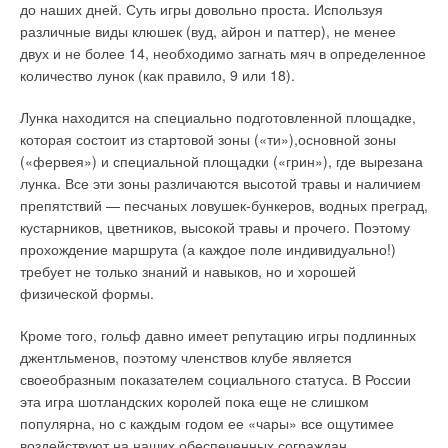
до наших дней. Суть игры довольно проста. Используя
различные виды клюшек (вуд, айрон и паттер), не менее
двух и не более 14, необходимо загнать мяч в определенное
количество лунок (как правило, 9 или 18).
Лунка находится на специально подготовленной площадке,
которая состоит из стартовой зоны («ти»),основной зоны
(«фервея») и специальной площадки («грин»), где вырезана
лунка. Все эти зоны различаются высотой травы и наличием
препятствий — песчаных ловушек-бункеров, водных преград,
кустарников, цветников, высокой травы и прочего. Поэтому
прохождение маршрута (а каждое поле индивидуально!)
требует не только знаний и навыков, но и хорошей
физической формы.
Кроме того, гольф давно имеет репутацию игры подлинных
джентльменов, поэтому членствов клубе является
своеобразным показателем социального статуса. В России
эта игра шотландских королей пока еще не слишком
популярна, но с каждым годом ее «чары» все ощутимее
воздействуют на наших обеспеченных сограждан.