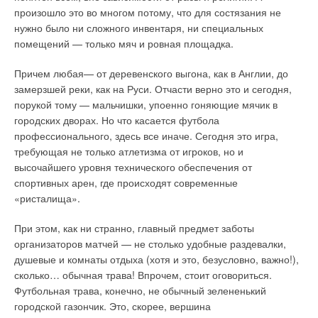
продажам и технического персонала;
оптимальным практически и экономически.
произошло это во многом потому, что для состязания не
семинары для проектных, строительных и монтажных
нужно было ни сложного инвентаря, ни специальных
организаций;
Массовое жилищное строительство еще больше обостряет
помещений — только мяч и ровная площадка.
маркетинговая и рекламная поддержка на
ситуацию с теплоснабжением. Прежде всего, оборудование
общероссийском уровне и в регионах;
существующих котельных не только устарело, но чаще всего
Причем любая— от деревенского выгона, как в Англии, до
участие в международных и региональных выставках;
сильно перегружено. При этом реформирование идет
обеспечение сервисных центров запчастями для
замерзшей реки, как на Руси. Отчасти верно это и сегодня,
далеко не семимильными шагами, и процесс модернизации
проведения гарантийного и сервисного обслуживания.
порукой тому — мальчишки, упоенно гоняющие мячик в
происходит медленно. Поэтому время, когда мощность
городских дворах. Но что касается футбола
Итак, знакомьтесь, товарная линейка Alphatherm.
котельных можно будет повысить настолько, чтобы
профессионального, здесь все иначе. Сегодня это игра,
обеспечить теплом новые районы, еще не наступило, а
требующая не только атлетизма от игроков, но и
Газовые настенные котлы серии Sigma
делятся два типа:
отопление новостройкам необходимо уже сейчас.
высочайшего уровня технического обеспечения от
Sigma BT/BK, Sigma PKD/PTD и PKS/PTS. Sigma BT/BK. Котел
спортивных арен, где происходят современные
с плавным регулированием мощности. Оснащен
Наряду с помехами со стороны оборудования свои капризы
«ристалища».
битермическим теплообменником, циркуляционным насосом
есть и у теплосети. Прежде всего это касается построек,
с воздухоотводчиком, автоматическим байпасом, сбросным
находящихся в отдалении от трубопровода. Его прокладка
При этом, как ни странно, главный предмет заботы
клапаном, экспанзиоматом. Зажигание — электронное.
на удаленные расстояния грозит не только значительными
организаторов матчей — не столько удобные раздевалки,
Имеет двухпроцессорную плату управления, которая
затратами средств, но и дальнейшим увеличением
душевые и комнаты отдыха (хотя и это, безусловно, важно!),
автоматически обеспечивает поддержание заданной
теплопотерь. На постройку новой централизованной
сколько… обычная трава! Впрочем, стоит оговориться.
температуры в контурах отопления и ГВС, встроенные
системы в бюджетах инвесторов лишних средств зачастую не
Футбольная трава, конечно, не обычный зелененький
системы защиты: от накипи, блокировки циркуляционного
найти. При распределении этих затрат на стоимость
городской газончик. Это, скорее, вершина
насоса, замерзания контуров отопления и ГВС и функцию
будущего жилья оно теряет возможность оставаться в