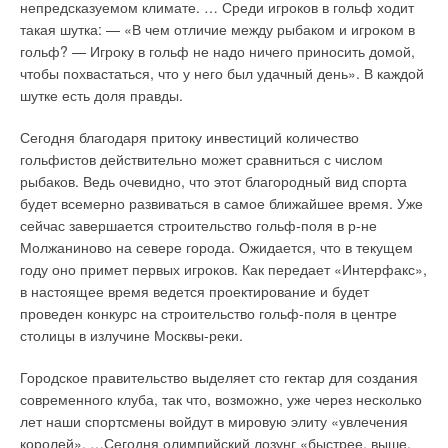
непредсказуемом климате. … Среди игроков в гольф ходит
такая шутка: —
«В чем отличие между рыбаком и игроком в
гольф? — Игроку в гольф не надо ничего приносить домой,
чтобы похвастаться, что у него был удачный день»
. В каждой
шутке есть доля правды.
Сегодня благодаря притоку инвестиций количество
гольфистов действительно может сравниться с числом
рыбаков. Ведь очевидно, что этот благородный вид спорта
будет всемерно развиваться в самое ближайшее время. Уже
сейчас завершается строительство гольф-поля в р-не
Молжаниново на севере города. Ожидается, что в текущем
году оно примет первых игроков. Как передает «Интерфакс»,
в настоящее время ведется проектирование и будет
проведен конкурс на строительство гольф-поля в центре
столицы в излучине Москвы-реки.
Городское правительство выделяет сто гектар для создания
современного клуба, так что, возможно, уже через несколько
лет наши спортсмены войдут в мировую элиту «увлечения
королей». …Сегодня олимпийский лозунг «быстрее, выше,