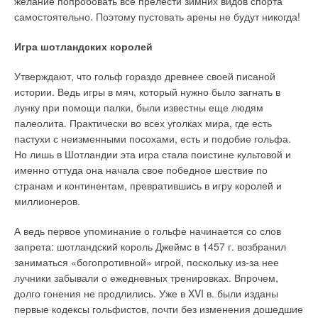
желание попробовать все прелести зимних видов спорта
самостоятельно. Поэтому пустовать арены не будут никогда!
Игра шотландских королей
Утверждают, что гольф гораздо древнее своей писаной
истории. Ведь игры в мяч, который нужно было загнать в
лунку при помощи палки, были известны еще людям
палеолита. Практически во всех уголках мира, где есть
пастухи с неизменными посохами, есть и подобие гольфа.
Но лишь в Шотландии эта игра стала поистине культовой и
именно оттуда она начала свое победное шествие по
странам и континентам, превратившись в игру королей и
миллионеров.
А ведь первое упоминание о гольфе начинается со слов
запрета: шотландский король Джеймс в 1457 г. возбранил
заниматься «богопротивной» игрой, поскольку из-за нее
лучники забывали о ежедневных тренировках. Впрочем,
долго гонения не продлились. Уже в XVI в. были изданы
первые кодексы гольфистов, почти без изменения дошедшие