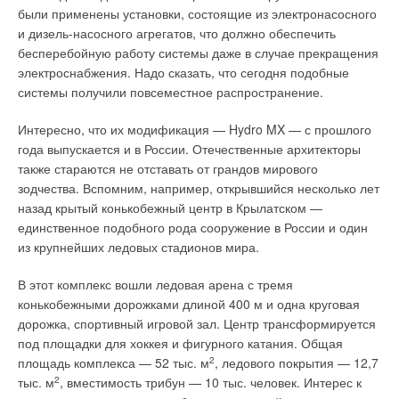
были применены установки, состоящие из электронасосного
и дизель-насосного агрегатов, что должно обеспечить
Текст комментария
бесперебойную работу системы даже в случае прекращения
электроснабжения. Надо сказать, что сегодня подобные
системы получили повсеместное распространение.
Интересно, что их модификация — Hydro MX — с прошлого
года выпускается и в России. Отечественные архитекторы
также стараются не отставать от грандов мирового
зодчества. Вспомним, например, открывшийся несколько лет
назад крытый конькобежный центр в Крылатском —
единственное подобного рода сооружение в России и один
из крупнейших ледовых стадионов мира.
В этот комплекс вошли ледовая арена с тремя
конькобежными дорожками длиной 400 м и одна круговая
дорожка, спортивный игровой зал. Центр трансформируется
под площадки для хоккея и фигурного катания. Общая
площадь комплекса — 52 тыс. м
2
, ледового покрытия — 12,7
тыс. м
2
, вместимость трибун — 10 тыс. человек. Интерес к