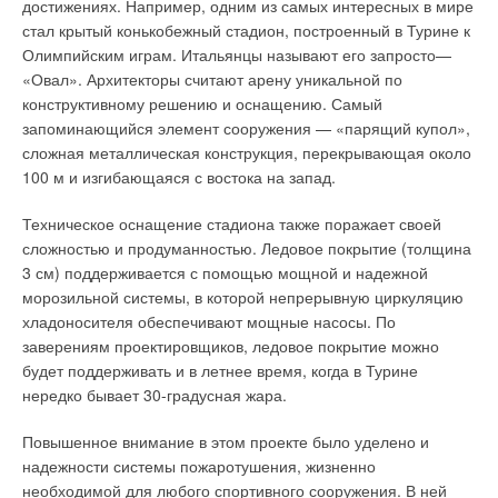
достижениях. Например, одним из самых интересных в мире
ЖУРНАЛ СОК АВГУСТ 2013
стал крытый конькобежный стадион, построенный в Турине к
→
Однофазные проточные водонагреватели. Обзор рынка
ЖУРНАЛ СОК ИЮНЬ 2013
Олимпийским играм. Итальянцы называют его запросто—
«Овал». Архитекторы считают арену уникальной по
конструктивному решению и оснащению. Самый
запоминающийся элемент сооружения — «парящий купол»,
сложная металлическая конструкция, перекрывающая около
100 м и изгибающаяся с востока на запад.
Уведомления отключены
Техническое оснащение стадиона также поражает своей
Комментарии
сложностью и продуманностью. Ледовое покрытие (толщина
3 см) поддерживается с помощью мощной и надежной
В этой теме еще нет комментариев
морозильной системы, в которой непрерывную циркуляцию
хладоносителя обеспечивают мощные насосы. По
заверениям проектировщиков, ледовое покрытие можно
Добавить комментарий
будет поддерживать и в летнее время, когда в Турине
нередко бывает 30-градусная жара.
Ваше имя *
Повышенное внимание в этом проекте было уделено и
надежности системы пожаротушения, жизненно
Ваш E-mail *
необходимой для любого спортивного сооружения. В ней