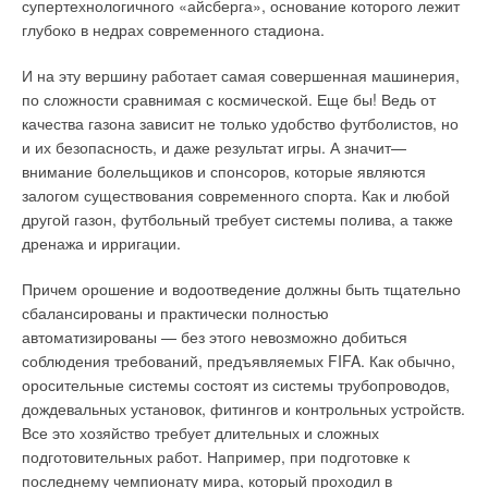
супертехнологичного «айсберга», основание которого лежит
выбега вентилятора и насоса.
рамках «доступного»…
глубоко в недрах современного стадиона.
Автоматика обеспечивает программирование режимов
Часть средств на данные цели выделяется из федеральных
И на эту вершину работает самая совершенная машинерия,
работы, самодиагностику рабочих параметров и аварий.
и местных бюджетов. Так, в Вологде в 2007 г. на
по сложности сравнимая с космической. Еще бы! Ведь от
Конструкция котла предусматривает удобный доступ к
реконструкцию систем теплоснабжения, изношенность сетей
качества газона зависит не только удобство футболистов, но
рабочим узлам котла, а также возможность подключения
которых, по словам коммунальщиков, составляет уже до
и их безопасность, и даже результат игры. А значит—
комнатного регулятора. Sigma РКS, PTS, PTD, PKD 24–28
90%, из областного бюджета будет выделено 150 млн руб.
внимание болельщиков и спонсоров, которые являются
кВт. Двухконтурный настенный газовый котел PTD, PKD с
Однако этих бюджетных денег не хватает, и за счет них
залогом существования современного спорта. Как и любой
плавным регулированием мощности.
проводится лишь перманентное залатывание дыр. Это хоть
другой газон, футбольный требует системы полива, а также
как-то спасает жителей, но «симптоматичное лечение» в
дренажа и ирригации.
Оснащен многофункциональной гидравлической группой, в
целом для отрасли мало меняет положение.
которую входят: пластинчатый теплообменник системы ГВС,
Причем орошение и водоотведение должны быть тщательно
трехходовой клапан с сервоприводом, циркуляционный
Помочь могли бы частные инвестиции. Но их доля в проектах
сбалансированы и практически полностью
насос с воздухоотводчиком, автоматический байпас и
коммунальных служб редко превышает 20–30%. Такая
автоматизированы — без этого невозможно добиться
аварийный сбросной клапан, экспанзиомат. Зажигание котла
ситуация в теоретически прибыльной отрасли складывается
соблюдения требований, предъявляемых FIFA. Как обычно,
— электронное. К одноконтурным моделям Sigma РКS, PTS
из-за непривлекательности объектов жилищно-
оросительные системы состоят из системы трубопроводов,
предусмотрено подключение внешнего бойлера.
коммунального хозяйства. Она является результатом их
дождевальных установок, фитингов и контрольных устройств.
Температура ГВС в бойлере поддерживается автоматически.
задолженностей, сформировавшихся по вине
Все это хозяйство требует длительных и сложных
В котле установлена функция «антилегионелла».
необязательных дебиторов, которыми зачастую выступают
подготовительных работ. Например, при подготовке к
органы, исполняющие бюджеты различных уровней
последнему чемпионату мира, который проходил в