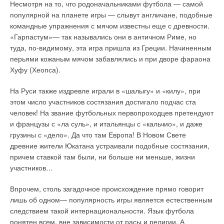
станций — 65%, канализационных насосных станций — 57%.
в обслуживании.
Несмотря на то, что родоначальниками футбола — самой
популярной на планете игры — слывут англичане, подобные
На отопление и горячее водоснабжение идет до 40%
Уже сейчас оборудование Alphatherm используется при
командные упражнения с мячом известны еще с древности.
добываемых ресурсов, использование которых крайне
проектировании отопительных систем для квартир,
«Гарпастум»— так назывались они в античном Риме, но
нерационально. Энергию «заглатывает» низкоэффективное
индивидуальных домов, промышленных котельных в
туда, по-видимому, эта игра пришла из Греции. Начиненным
отопительное и водогрейное оборудование, КПД которого
Екатеринбурге, Санкт-Петербурге, Казани, Саратове,
перьями кожаным мячом забавлялись и при дворе фараона
колеблется около 60–70%, а у некоторых котлов,
Ростове-на-Дону, Барнауле, Ставрополе, Перми, Уфе и
Хуфу (Хеопса).
работающих на мазуте, — около 30%! Свою лепту в кризис
других российских городах. Главная задача, которую ставила
ЖКХ вносит и строительный бум. Очевидно, что возведение
перед собой компания — создать качественный продукт для
На Руси также издревле играли в «шалыгу» и «килу», при
новых домов — это позитивный момент для многих
клиента и обеспечить стабильным и прогнозируемым
этом число участников состязания достигало подчас ста
«замученных» квартирным вопросом.
бизнесом своих постоянных и потенциальных партнеров.
человек! На звание футбольных первопроходцев претендуют
и французы с «ла суль», и итальянцы с «кальчио», и даже
Интерес потенциальных покупателей и застройщиков в этом
Знание рынка, многолетний опыт, близость к потребителю
грузины с «дело». Да что там Европа! В Новом Свете
направлении поддерживают и государственные власти,
позволяют компании значительно быстрее западных коллег
древние жители Юкатана устраивали подобные состязания,
продвигая в жизнь различные программы, например,
реагировать на любые изменения рынка и оперативно
причем ставкой там были, ни больше ни меньше, жизни
национальный проект «Доступное и комфортное жилье —
решать практически все возникающие вопросы, выстраивать
участников…
гражданам России». При этом, безусловно, понятие
более гибкую политику в отношении своих региональных
«комфортное жилье» не может существовать в отрыве от
партнеров, предоставляя каждому индивидуальные условия.
Впрочем, столь загадочное происхождение прямо говорит
тепла и горячего водоснабжения. Но в сложившейся
Для наших бизнес-партнеров организованы:
лишь об одном— популярность игры является естественным
ситуации очевидное решение о подключении к уже
следствием такой интернациональности. Язык футбола
имеющимся централизованным системам перестает быть
техническая поддержка и обучение для менеджеров по
понятен всем, вне зависимости от расы и религии. А