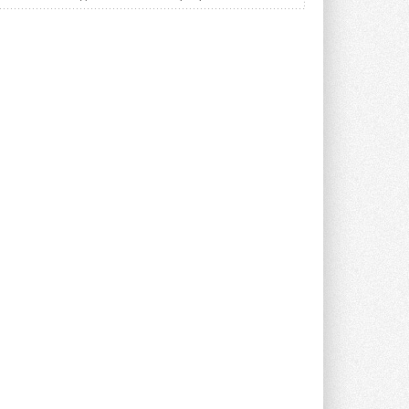
площадку
Открытие нового завода состоялось
сегодня в Мытищах ...
29 ИЮЛЯ 2026
Stiebel Eltron — спонсирует
международные соревнования
25 спортсменов, выступающих в
прыжках с трамплина и лыжном
двоеборье на международных ...
29 ИЮЛЯ 2026
Новый фирменный магазин
Midea открылся в Сургуте
Компания «Даичи» совместно с
партнером «Энердрим» открыла новый
фирменный магазин Midea в Сургуте ...
29 ИЮЛЯ 2026
Токио — лидер по
интенсивности использования
кондиционеров
Данные получены в ходе очередного
опроса Daikin о восприятии жары ...
28 ИЮЛЯ 2026