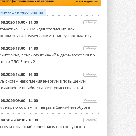
«Датарк» испытал модульный
ЦОД с плотностью 54 кВт на
Ближайшие мероприятия
стойку
Испытания прошли на собственной
.08.2026 10:00 - 11:30
Вебинар
производственной площадке и были ...
томатика USYSTEMS для отопления. Как
3 АВГУСТА 2026
кономить на коммуналке используя автоматику
Samsung выпускает VRF-
систему DVM на R32
.08.2026 13:00 - 14:30
Вебинар
Линейка включает семь типоразмеров
ниторинг, поиск отклонений и дефектоскопия по
производительностью от 22,4 до 56 кВт.
Суммарная длина трубопроводов ...
нным ТЛО. Часть 2
3 АВГУСТА 2026
.08.2026 14:00 - 16:00
Вебинар
«СиСофт Девелопмент» подвел
ль систем накопления энергии в повышении
итоги конкурса студенческих
проектов «ТИМ-лидеры 2026»
тойчивости и гибкости электрических сетей
Новый сезон конкурса «ТИМ-лидеры»
стартует уже в сентябре 2026 года ...
.08.2026 09:00 - 14:00
Семинар
3 АВГУСТА 2026
минар по котлам Immergas в Санкт-Петербурге
«Русклимат» укрепляет
партнёрство за Уралом
.08.2026 09:30 - 10:30
Вебинар
Президент Омского землячества в
стемы теплоснабжения населенных пунктов
Москве Михаил Тимошенко посетил
Омск с трёхдневным рабочим визитом ...