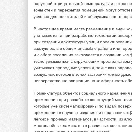
наружной отрицательной температуры и ветровы
зоны стен и перекрытия помещений могут отпоте
условия для посетителей и обслуживающего перс
В настоящее время места размещения и виды ко
учитываются и при разработке технологии информ
при создании архитектуры улиц и проектировании
важную роль в общем ансамбле района или город
Рис. 1. Эмиссия парниковых газов на сооруж
и любого поселения заключается в создании ком
тесно увязываться с окружающим пространством 
В потенциале глобального потепления (ПГП) возд
учитывают природные условия, такие как направле
составляет 1,0, метана — 25, закиси азота — 296.
воздушных потоков в зонах застройки жилых домо
непосредственно влияющие на комфортность обс
Источниками выбросов парниковых газов на кана
Номенклатура объектов социального назначения 
метана — анаэробные процессы в пе
применения при разработке конструкций многочи
осадка на иловых площадках, утечк
осадка на полигонах;
которые уже систематизированы по видам повер
закиси азота — процессы нитрифик
применения в научных изданиях и справочниках [2
лёгких и прочных материалов, в частности, из а
Для определения выбросов парниковых газов КО
многослойных ламинатов в различных сочетаниях,
из них являются модели, использующие рекомен
и гармоничность с окружающей средой.