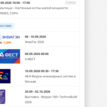
31 ИЮЛЯ 2026
.08.2026 10:00 - 17:00
Семинар
 Мытищи - Настенные котлы малой мощности
Carrier модернизирует
RMES, COPA
флагманский чиллер AquaEdge
19XR
Чиллер получил новую версию,
работающую на хладагенте R1234ze ...
Выставки
31 ИЮЛЯ 2026
08 - 10.09.2026
Mitsubishi расширяет
ЭкваТэк 2026
направление систем
охлаждения для ЦОД
Mitsubishi Electric создаёт в США новую
08.09.2026 00:00
компанию MEHITS US Inc. ...
31 ИЮЛЯ 2026
А-ФЕСТ
США запретили использование
иностранных инверторов
10.09.2026 09:30 - 17:30
28 июля 2026 года Федеральная
48-й Форум инженерных систем в
комиссия по связи США (FCC) обновила
Москве
свой специальный перечень Covered ...
31 ИЮЛЯ 2026
29.09 - 02.10.2026
Уже через месяц в России
Выставка - Форум 100+ TechnoBuild
можно будет устанавливать
2026
солнечные панели в МКД