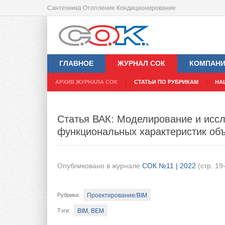
Сантехника Отопление Кондиционирование
Эмиссия газов в воздушный бассей
ГЛАВНОЕ
ЖУРНАЛ СОК
КОМПАН
Опубликовано в журнале
СОК №11 | 2022
(стр. 26
АРХИВ ЖУРНАЛА СОК
СТАТЬИ ПО РУБРИКАМ
НА
Водоподготовка/канализация
Рубрика
:
Статья ВАК: Моделирование и иссл
Канализация, дренаж, ливнестоки
Тэги
:
функциональных характеристик об
В данной статье аналитического характер
вод.
Опубликовано в журнале
СОК №11 | 2022
(стр. 19
Проектирование/BIM
Рубрика
:
На всех этапах очистки сточных вод городов с 
BIM, BEM
Тэги
:
очищенной воды перед повторным её использован