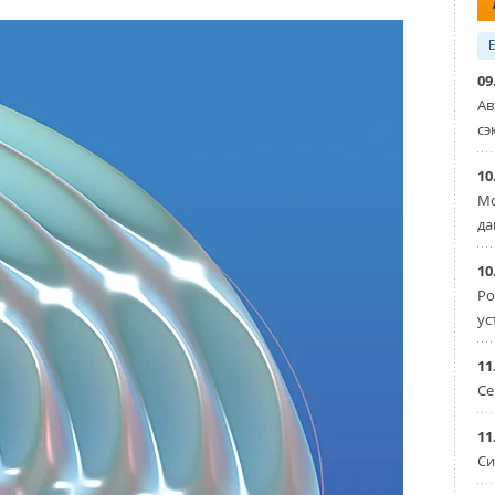
гической очистки, предназначенным для очистки
вод или их смесей. Рассматриваются следующие
в:
09
Ав
 процессы нитрификации и денитрификации,
сэ
10
 образом (несвоевременная выгрузка осадка из
Мо
 что вызывает образование метана.
да
 с последующим размещением на полигоне, или
10
 почвы.
Ро
ус
ре (метантенке) со сжиганием биогаза или
ичества и тепла. Осадок из анаэробного реактора
11
ся в почву.
Се
лектрической энергии.
11
Си
рименяются различные методы обезвоживания твёрдой