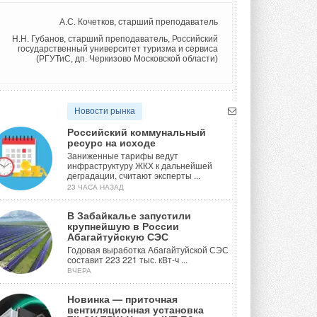
А.С. Кочетков, старший преподаватель
Н.Н. Губанов, старший преподаватель, Российский
государственный университет туризма и сервиса
(РГУТиС, дп. Черкизово Московской области)
Новости рынка
Российский коммунальный
ресурс на исходе
Заниженные тарифы ведут
инфраструктуру ЖКХ к дальнейшей
деградации, считают эксперты ...
23 ЧАСА НАЗАД
В Забайкалье запустили
крупнейшую в России
Абагайтуйскую СЭС
Годовая выработка Абагайтуйской СЭС
составит 223 221 тыс. кВт-ч ...
ВЧЕРА
Новинка — приточная
вентиляционная установка