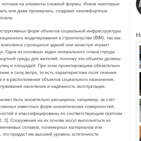
х потоков на элементы сложной формы. Иначе некоторые
вать или даже промерзать, создавая некомфортные
онала.
нструктивных форм объектов социальной инфраструктуры
Н
ационного моделирования в строительстве (BIM), так как
 комплекса строящихся зданий они зачастую играют
а. Одна из основных задач генерального плана города
ениях биологической очистки сточных вод
фортной среды для жителей, поэтому эти объекты должны
улиц и площадей. При этом проектировщики обязательно
ействие углекислого газа (CO
) на парниковый эффект
2
ние и силу ветра, то есть характеристики поля течения
в и в расположении объектов социального назначения,
луживания населения и надёжность эксплуатации.
лизационных очистных сооружениях (КОС) являются:
может быть значительно расширена, например, за счёт
рвичных отстойниках, уплотнение и обезвоживание
сленных известных форм аналитических поверхностей,
и при сбраживании осадка в метантенках, размещение
хностей и классифицированы по соответствующим группам
ации и денитрификации.
, 3]. Сооружения на их основе могут выполняться из
люминиевых сплавов, полимерных материалов или
С существует несколько моделей. Наиболее адекватными
 что придаст им высокий уровень эстетичности
дации