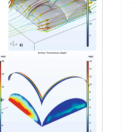
устройствами для гидропонного выращивания
вода питательного раствора культуральной жидкости
и в устройств
о
(
1
— корпус устройства;
2
— водопровод;
ервуар для приготовления и дозирования питательного
екислоты в атмосфере, и тем самым способом очистки
щивание растений на КОС закрытого типа или в тепличном
нного культивирования растений (рис. 2) является
нем устройствами для выращивания с коммуникациями
ральной жидкости и резервуаром для её приготовления
дорации и обеззараживания газовой атмосферы в закрытых
и сооружениями, но и производителями сельхозпродукции.