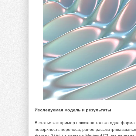
фазы и утилизации газов. Поскольку выделяющие
растений. В этом случае рациональным направле
селитебной территории является подача газовы
и садовых культур или создание контура вокруг 
деревьев, имеющих листву с развитой поверхност
на продукцию биомассы продуцентов (растений), 
Наибольший экономический эффект от использов
выбросов получается при размещении фитореакт
сточных вод в закрытых помещениях КОС типа «М
продуцентами зелёной массы растений и поставки
культуры, газонная трава и вьющиеся комнатные 
многими жителями России. Эти растения можно вы
инвентаре, располагаемом в объёме помещений н
орошения очищаемой сточной жидкостью и искус
фотосинтеза. Совмещение в одном помещении пр
обеспечивает не только круговорот воздуха и пищи
Исследуемая модель и результаты
воды, хотя и является пищей и продуцентом кисл
ацидозоофитореакторов (АЗФР) являются перспе
В статье как пример показана только одна форма
поверхность переноса, ранее рассматривавшаяся 
На уже действующих очистных станциях вокруг КО
формы (МАФ) в системе Mathcad [7], где привед