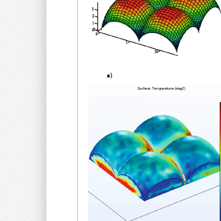
Рис. 2. Помещение с расположенными в нём 
растения с коммуникациями для подвода и от
и резервуаром для её приготовления и подач
3
— канализация;
4
и 5 — пробковый кран;
6
— рез
раствора и культуральной жидкости)
Вариантом полезного использования избытка угл
газовых выбросов, может быть гидропонное выра
хозяйстве населённых пунктов. Примером гидропо
изолированное помещение с расположенными в 
подвода и отвода питательного раствора, культу
и подачи в устройство.
Когда будет решена и отработана проблема дезо
КОС, они могут быть не только природоохранным