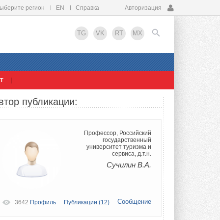
ыберите регион
EN
Справка
Авторизация
TG
VK
RT
MX
Т
EN
втор публикации:
Профессор, Российский
государственный
университет туризма и
сервиса, д.т.н.
Сучилин В.А.
Сообщение
3642
Профиль
Публикации (12)