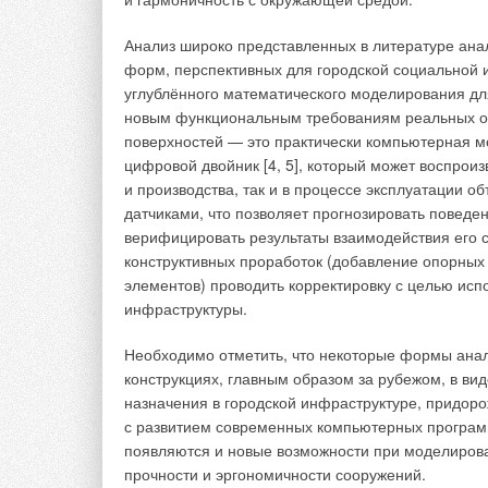
Рамочной конвенции ООН по изменению климата
Анализ широко представленных в литературе анал
парниковых газов для реализации механизмов ус
форм, перспективных для городской социальной 
выбросов парниковых газов разрабатываются чле
углублённого математического моделирования дл
изменению климата (МГЭИК) и проходят обсужде
новым функциональным требованиям реальных об
климата. В частности, рассматриваются выбросы
поверхностей — это практически компьютерная мо
сточных вод. Представленные методологии регул
цифровой двойник [4, 5], который может воспроиз
и производства, так и в процессе эксплуатации 
На рис. 1 показана в общем виде наиболее распр
датчиками, что позволяет прогнозировать поведе
применяемая на российских предприятиях водоот
верифицировать результаты взаимодействия его 
простым аэротенком, либо, в зависимости от пос
конструктивных проработок (добавление опорных
азота и фосфора, комбинацией анаэробных, анок
элементов) проводить корректировку с целью исп
инфраструктуры.
Первичный отстойник может являться источником 
не выгружается и подвергается анаэробному разл
Необходимо отметить, что некоторые формы ана
не является, поскольку ил циркулирует между ра
конструкциях, главным образом за рубежом, в ви
зоне незначительно. Образование метана в биоре
назначения в городской инфраструктуре, придоро
очистных сооружений и образования застойных зон
с развитием современных компьютерных програм
в реакторе образуется в процессах нитрификаци
появляются и новые возможности при моделиров
метана являются процессы обработки и размещен
прочности и эргономичности сооружений.