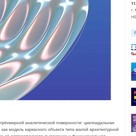
ся газы являются парниковыми, то они полезны для
11
нием в уменьшении их воздействия на население
г.
х выделений в парники для выращивания овощных
HE
КОС из вечнозелёных растений, например, хвойных
ью для поглощения газов и их использования
а также получения кислорода для обогащения им воздуха.
ания фитореакторов для обезвреживания газовых
оров непосредственно рядом с биореакторами очистки
егаполис I» или «Мегаполис II». Наиболее активными
 кислорода в воздух из углекислоты являются овощные
цветы, рассады для клумб — растения, используемые,
ращивать в горшках, лотках, коробах и прочем
а различной высоте с возможностью капельного
ственным освещением для управления процессом
оцессов очистки сточных вод и выращивания растений
, но и круговорот воды, так как зелень на 9
0
% состоит из
орода, поэтому конструкции очистных станций в виде
ктивными.
 трёхмерной аналитической поверхности: циклоидальная
как модель каркасного объекта типа малой архитектурной
С может быть выполнена санитарная зона в виде густой
ено её математическое выражение и функциональное