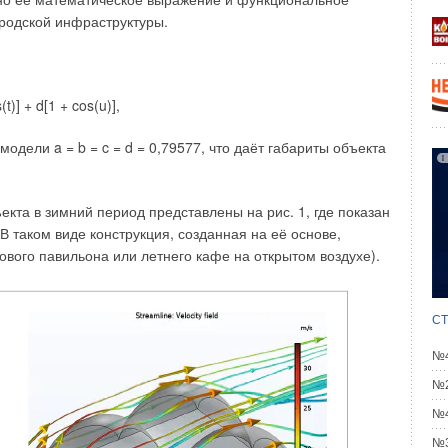
ния газовых выбросов, то есть к средозащитным функциям
родской инфраструктуры.
 переработки парниковых газов.
х газов от очистных станций канализации является
 и переработки осадков таких процессов, которые
s(t)] + d[1 + cos(u)],
ысокотоксичных газов, а таковыми являются процессы
я работы котельных, двигателей внутреннего сгорания,
модели a = b = c = d = 0,79577, что даёт габариты объекта
кта в зимний период представлены на рис. 1, где показан
 таком виде конструкция, созданная на её основе,
ового павильона или летнего кафе на открытом воздухе).
СТ
№4
№2
№4
№3