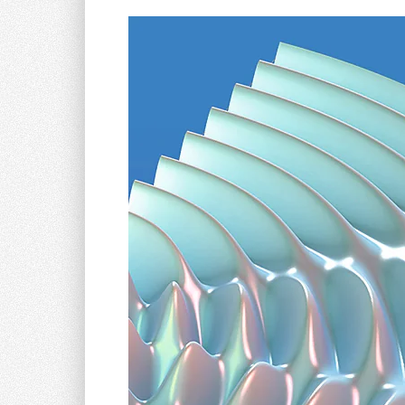
Методологии МГЭИК применимы к станциям биоло
хозяйственно-бытовых и промышленных сточных 
сценарии очистки сточных вод и обработки осадко
1
. Биологическая очистка сточных вод включает
сопровождающиеся выделением закиси азота.
2
. Очистные сооружения работают ненадлежащим
первичных отстойников, перегрузка биореактора),
3
. Осадок обезвоживается на иловых площадках
используется для удобрения и улучшения состава
4
. Осадок перерабатывается в анаэробном реакто
использованием биогаза для производства электр
обезвоживается, хранится на полигоне или вносит
5
. Осадок сжигается с получением тепловой или э
Для снижения токсичности эмиссионных газов п