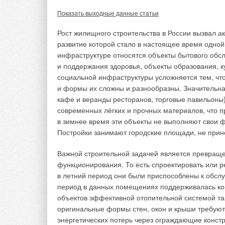
переработки осадков сточных вод для подготовки
газов, выделяющихся в оборудовании и ёмкостных
Показать выходные данные статьи
Рост жилищного строительства в России вызвал а
В процессе очистки городских сточных вод, перер
развитие которой стало в настоящее время одной 
выделяются газы в лотках, оборудовании и ёмкос
инфраструктуре относятся объекты бытового обсл
(рис. 1). Наиболее распространённые из них: угл
и поддержания здоровья, объекты образования, ку
N2O, аммоний NH3 и промежуточные органические
социальной инфраструктуры усложняется тем, чт
Токсичность этих газов различается в десятки раз
и формы их сложны и разнообразны. Значительная
что индекс токсичности углекислоты наименьший
кафе и веранды ресторанов, торговые павильоны)
современных лёгких и прочных материалов, что п
в зимнее время эти объекты не выполняют свои 
Постройки занимают городские площади, не прин
Важной строительной задачей является превраще
функционирования. То есть спроектировать или р
в летний период они были приспособлены к обслу
период в данных помещениях поддерживалась ко
объектов эффективной отопительной системой так
оригинальные формы стен, окон и крыши требуют
энергетических потерь через ограждающие констр