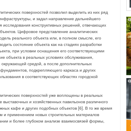
 и предлагаемые методологии определения выбросов
итических поверхностей позволил выделить из них ряд
тойчивого развития. Все методологии определения
инфраструктуры, и задал направление дальнейшего
нами Межправительственной группы экспертов по
я исследования конструктивных решений, отвечающих
ния на сайте Рамочной конвенции ООН по изменению
ъектов. Цифровое представление аналитических
 парниковых газов, сопровождающие процессы очистки
дель реального объекта или, в полном смысле, его
ярно обновляются и корректируются.
водить состояние объекта как на стадиях разработки
объекта, при условии оснащения его соответствующими
остранённая схема биологической очистки сточных вод,
ние объекта в реальных условиях обслуживания,
ведения. Биореактор с активным илом является либо
с окружающей средой, а после дополнительных
тавленной задачи биологического удаления соединений
 фундаментов, подкрепляющего каркаса и других
сидных и аэробных зон.
ользования в соответствующих областях городской
выбросов метана в том случае, если осадок долгое время
ожению. Биореактор, как правило, источником метана
литических поверхностей уже воплощены в реальных
зличными зонами, и время его пребывания в анаэробной
де выставочных и хозяйственных павильонов различного
акторе с активным илом служит признаком перегрузки
жных кафе и других подобных объектов [6]. В то же время
, где происходит загнивание активного ила. Закись азота
м и применением новых строительных материалов
и и денитрификации. Основными источниками образования
ании и более глубоком анализе взаимосвязей формы,
ия осадка.