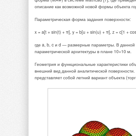
посадки вечнозелёных деревьев для обезврежива
описание как возможной новой формы объекта го
зона санитарного разрыва приобретает и новые —
Параметрическая форма задания поверхности:
Другим путём сокращения токсичности эмиссионны
задействование в технологии очистки сточных вод
x = a[t + sin(t) + π], y = b[u + sin(u) + π], z = c[1 + co
сопровождаются наименьшей эмиссией в воздух в
горения, электрические разряды, необходимые дл
где a, b, c и d — размерные параметры. В данной 
при производстве озона и т. д.
параметрической архитектуры в плане 10×10 м.
Геометрия и функциональные характеристики объе
внешний вид данной аналитической поверхности. В
представляет собой летний вариант объекта (торг