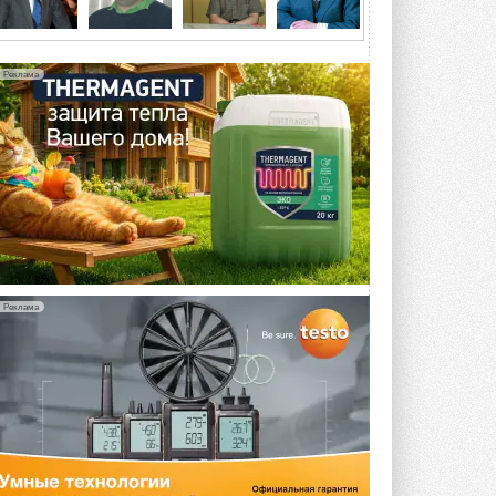
«ЦОД-2026»
Мероприятие пройдет 2-3 сентября в
отеле Radisson Slavyanskaya. Форум
посетит более двух тысяч участников ...
Реклама
5 АВГУСТА 2026
Китайская Shenling представила
линейку тепловых насосов
«воздух-вода» на R290
Серия ThermaX R290 All-In-One
включает три модели ...
4 АВГУСТА 2026
Тепловые насосы в связке с
солнечной генерацией и
накопителем снижают
потребление на 60%
Реклама
Исследователи из Италии установили ...
4 АВГУСТА 2026
«РУСКЛИМАТ Fest 2026» в Уфе
собрал свыше 700 профи
климатической отрасли
Организатором выступил торгово-
производственный холдинг ...
3 АВГУСТА 2026