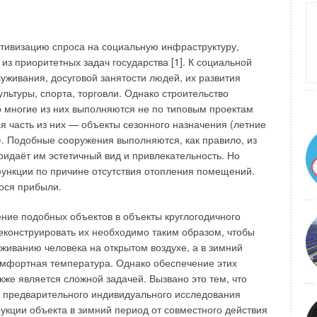
 их к утилизации в воздушный бассейн происходит эмиссия
 сооружениях, входящих в комплекс очистной станции.
ктивизацию спроса на социальную инфраструктуру,
аботки их осадков к утилизации в воздушный бассейн
из приоритетных задач государства [1]. К социальной
тных сооружениях, входящих в комплекс очистной станции
уживания, досуговой занятости людей, их развития
екислота CO
, метан СН4, сероводород H2S, закись азота
2
льтуры, спорта, торговли. Однако строительство
 вещества: меркаптаны (метили этилмеркаптаны) и хлор.
о многие из них выполняются не по типовым проектам
, но и их массы тоже различаются на порядки. Считается,
 часть из них — объекты сезонного назначения (летние
, а выход углекислоты на КОС — наибольший.
. Подобные сооружения выполняются, как правило, из
ридаёт им эстетичный вид и привлекательность. Но
функции по причине отсутствия отопления помещений.
ося прибыли.
ние подобных объектов в объекты круглогодичного
еконструировать их необходимо таким образом, чтобы
живанию человека на открытом воздухе, а в зимний
мфортная температура. Однако обеспечение этих
же является сложной задачей. Вызвано это тем, что
 предварительного индивидуального исследования
укции объекта в зимний период от совместного действия